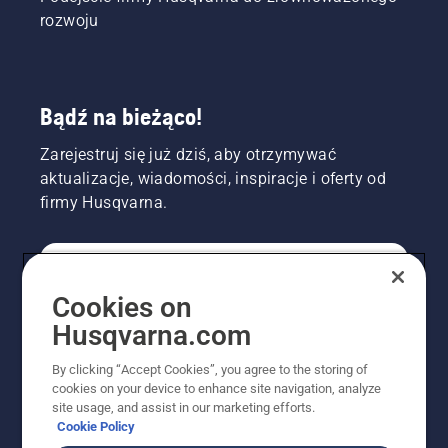
rozwoju
Bądź na bieżąco!
Zarejestruj się już dziś, aby otrzymywać
aktualizacje, wiadomości, inspiracje i oferty od
firmy Husqvarna.
KONSUMENT
Cookies on
Husqvarna.com
PROFESJONALISTA
By clicking “Accept Cookies”, you agree to the storing of
cookies on your device to enhance site navigation, analyze
site usage, and assist in our marketing efforts.
Cookie Policy