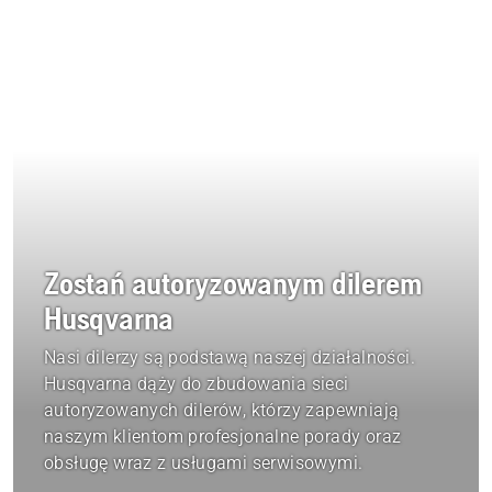
Zostań autoryzowanym dilerem
Husqvarna
Nasi dilerzy są podstawą naszej działalności.
Husqvarna dąży do zbudowania sieci
autoryzowanych dilerów, którzy zapewniają
naszym klientom profesjonalne porady oraz
obsługę wraz z usługami serwisowymi.