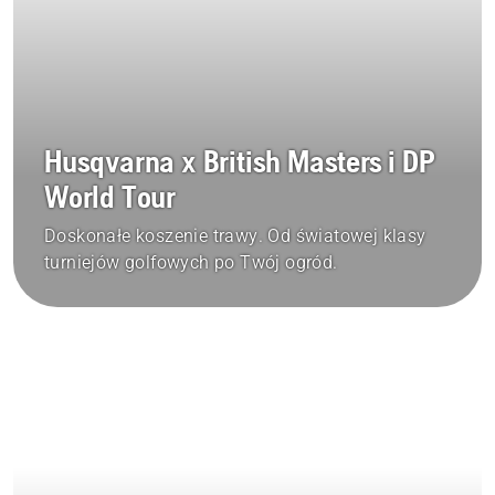
Husqvarna x British Masters i DP
World Tour
Doskonałe koszenie trawy. Od światowej klasy
turniejów golfowych po Twój ogród.