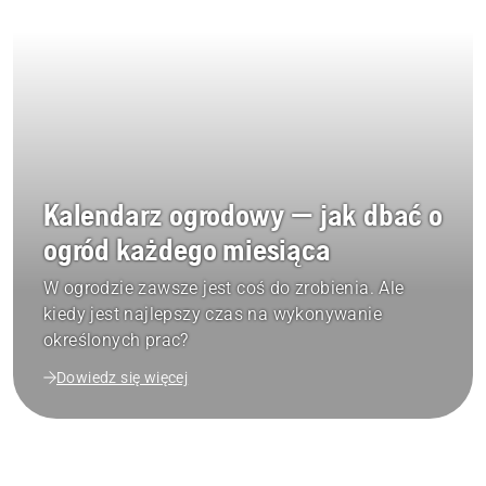
Kalendarz ogrodowy — jak dbać o
ogród każdego miesiąca
W ogrodzie zawsze jest coś do zrobienia. Ale
kiedy jest najlepszy czas na wykonywanie
określonych prac?
Dowiedz się więcej