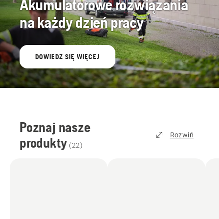
Akumulatorowe rozwiązania
na każdy dzień pracy
DOWIEDZ SIĘ WIĘCEJ
Poznaj nasze
Rozwiń
produkty
(
22
)