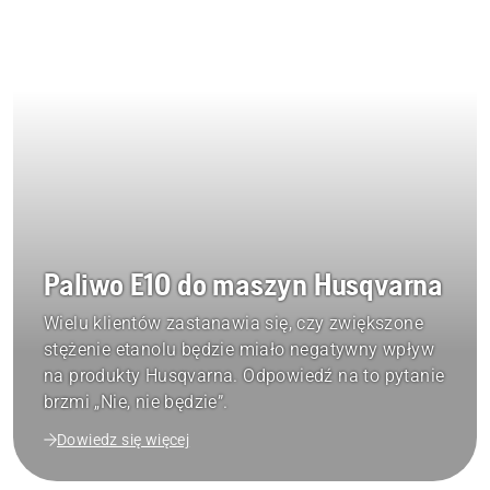
Paliwo E10 do maszyn Husqvarna
Wielu klientów zastanawia się, czy zwiększone
stężenie etanolu będzie miało negatywny wpływ
na produkty Husqvarna. Odpowiedź na to pytanie
brzmi „Nie, nie będzie”.
Dowiedz się więcej