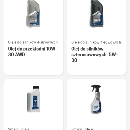
SAE 30
10W-
40
Zobacz
Zobacz
Oleje do silników 4-suwowych
Oleje do silników 4-suwowych
więcej
więcej
Olej do przekładni 10W-
Olej do silników
szczegółów
szczegółów
30 AWD
czterosuwowych, 5W-
o
o
30
Olej
Olej
do
do
przekładni
silników
10W-
czterosuwowych,
30 AWD
5W-
30
Zobacz
Zobacz
Smary i oleje
Smary i oleje