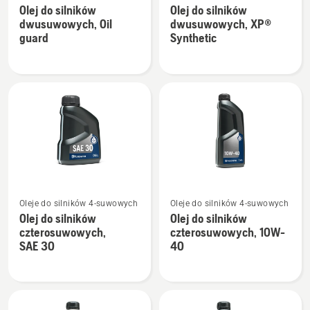
Olej do silników
Olej do silników
szczegółów
szczegółów
dwusuwowych, Oil
dwusuwowych, XP®
o
o
guard
Synthetic
Olej
Olej
do
do
silników
silników
dwusuwowych,
dwusuwowych,
Oil
XP®
guard
Synthetic
Zobacz
Zobacz
Oleje do silników 4-suwowych
Oleje do silników 4-suwowych
więcej
więcej
Olej do silników
Olej do silników
szczegółów
szczegółów
czterosuwowych,
czterosuwowych, 10W-
o
o
SAE 30
40
Olej
Olej
do
do
silników
silników
czterosuwowych,
czterosuwowych,