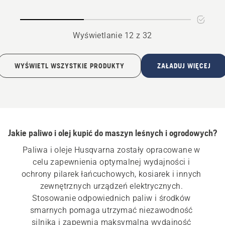
łańcuchów
łańcucha
X-
GUARD
Wyświetlanie 12 z 32
BIO
WYŚWIETL WSZYSTKIE PRODUKTY
ZAŁADUJ WIĘCEJ
Jakie paliwo i olej kupić do maszyn leśnych i ogrodowych?
Paliwa i oleje Husqvarna zostały opracowane w 
celu zapewnienia optymalnej wydajności i 
ochrony pilarek łańcuchowych, kosiarek i innych 
zewnętrznych urządzeń elektrycznych. 
Stosowanie odpowiednich paliw i środków 
smarnych pomaga utrzymać niezawodność 
silnika i zapewnia maksymalną wydajność 