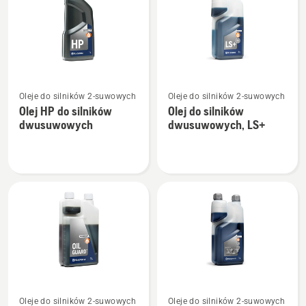
produkty
Zobacz
Zobacz
Oleje do silników 2-suwowych
Oleje do silników 2-suwowych
więcej
więcej
Olej HP do silników
Olej do silników
szczegółów
szczegółów
dwusuwowych
dwusuwowych, LS+
o
o
Olej
Olej
HP
do
do
silników
silników
dwusuwowych,
dwusuwowych
LS+
Zobacz
Zobacz
Oleje do silników 2-suwowych
Oleje do silników 2-suwowych
więcej
więcej