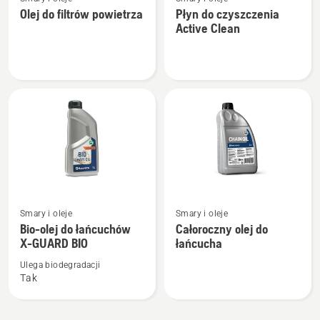
więcej
więcej
Olej do filtrów powietrza
Płyn do czyszczenia
szczegółów
szczegółów
Active Clean
o
o
Olej
Płyn
do
do
filtrów
czyszczenia
powietrza
Active
Clean
Zobacz
Zobacz
Smary i oleje
Smary i oleje
więcej
więcej
Bio-olej do łańcuchów
Całoroczny olej do
szczegółów
szczegółów
X-GUARD BIO
łańcucha
o
o
Ulega biodegradacji
Bio-
Całoroczny
Tak
olej
olej
do
do