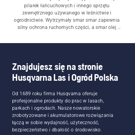
pilarek łańcuchowych i innego sprzętu 
zewnętrznego używanego w leśnictwie i 
ogrodnictwie. Wytrzymały smar smar zapewnia 
silny ochrona ruchomych części, a smar olej 
pomaga zapewnić skuteczne smarowanie i 
ograniczyć zużycie.
Znajdujesz się na stronie
Husqvarna Las i Ogród Polska
Od 1689 roku firma Husqvarna oferuje
profesjonalne produkty do prac w lasach,
parkach i ogrodach. Nasze nowatorskie
zrobotyzowane i akumulatorowe rozwiązania
łączą w sobie wydajność, użyteczność,
bezpieczeństwo i dbałość o środowisko.