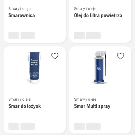
Zobacz
Zobacz
Smary i oleje
Smary i oleje
więcej
więcej
Smarownica
Olej do filtra powietrza
szczegółów
szczegółów
o
o
Smarownica
Olej
do
filtra
powietrza
Zobacz
Zobacz
Smary i oleje
Smary i oleje
więcej
więcej
Smar do łożysk
Smar Multi spray
szczegółów
szczegółów
o
o
Smar
Smar
do
Multi