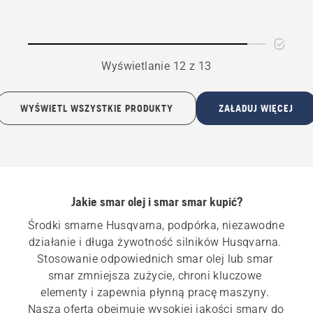
łożysk
spray
Wyświetlanie 12 z 13
WYŚWIETL WSZYSTKIE PRODUKTY
ZAŁADUJ WIĘCEJ
Jakie smar olej i smar smar kupić?
Środki smarne Husqvarna, podpórka, niezawodne 
działanie i długa żywotność silników Husqvarna. 
Stosowanie odpowiednich smar olej lub smar 
smar zmniejsza zużycie, chroni kluczowe 
elementy i zapewnia płynną pracę maszyny. 
Nasza oferta obejmuje wysokiej jakości smary do 