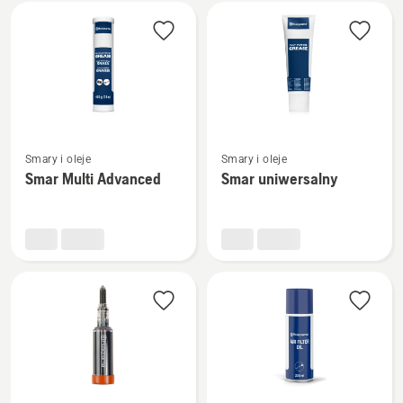
do
łańcuchów
Zobacz
Zobacz
Smary i oleje
Smary i oleje
więcej
więcej
Smar Multi Advanced
Smar uniwersalny
szczegółów
szczegółów
o
o
Smar
Smar
Multi
uniwersalny
Advanced