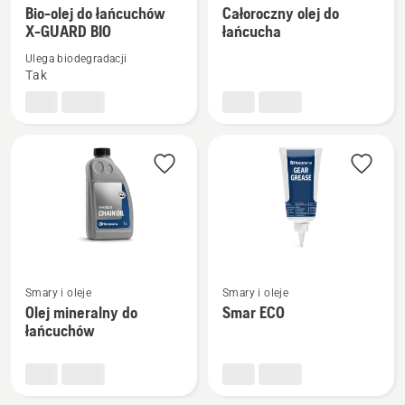
więcej
więcej
Bio-olej do łańcuchów
Całoroczny olej do
X-GUARD BIO
łańcucha
szczegółów
szczegółów
o
o
Ulega biodegradacji
Bio-
Całoroczny
Tak
olej
olej
do
do
łańcuchów
łańcucha
X-
GUARD
BIO
Zobacz
Zobacz
Smary i oleje
Smary i oleje
więcej
więcej
Olej mineralny do
Smar ECO
szczegółów
szczegółów
łańcuchów
o
o
Olej
Smar
mineralny
ECO