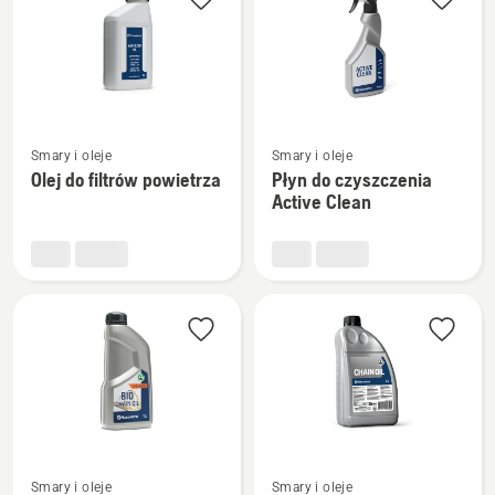
produkty
Zobacz
Zobacz
Smary i oleje
Smary i oleje
więcej
więcej
Olej do filtrów powietrza
Płyn do czyszczenia
szczegółów
szczegółów
Active Clean
o
o
Olej
Płyn
do
do
filtrów
czyszczenia
powietrza
Active
Clean
Zobacz
Zobacz
Smary i oleje
Smary i oleje