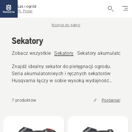
Las i ogród
PL, Polski
Nożyce do gałęzi
Sekatory
Zobacz wszystkie
Sekatory
Sekatory akumulatorowe
Znajdź idealny sekator do pielęgnacji ogrodu.
Seria akumulatorowych i ręcznych sekatorów
Husqvarna łączy w sobie wysoką wydajność
cięcia z ergonomiczną, łatwą w użyciu
konstrukcją.
7 produktów
Porównaj
Wszystkie
produkty