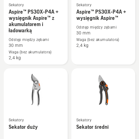
Sekatory
Sekatory
Aspire™ PS30X-P4A +
Aspire™ PS30X-P4A +
Zobacz
Zobacz
wysięgnik Aspire™ z
wysięgnik Aspire™
więcej
więcej
akumulatorem i
szczegółów
szczegółów
Odstęp między zębami
ładowarką
30 mm
o
o
Odstęp między zębami
Waga (bez akumulatora)
Aspire™
Aspire™
30 mm
2,4 kg
PS30X-
PS30X-
Waga (bez akumulatora)
P4A
P4A
2,4 kg
+
+
wysięgnik
wysięgnik
Aspire™
Aspire™
z
akumulatorem
i
ładowarką
Zobacz
Zobacz
Sekatory
Sekatory
więcej
więcej
Sekator duży
Sekator średni
szczegółów
szczegółów
o
o