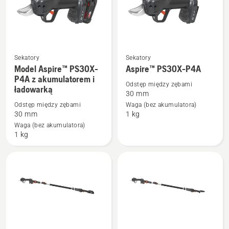
Sekatory
Sekatory
Zobacz
Zobacz
Model Aspire™ PS30X-
Aspire™ PS30X-P4A
więcej
więcej
P4A z akumulatorem i
Odstęp między zębami
ładowarką
szczegółów
szczegółów
30 mm
o
o
Odstęp między zębami
Waga (bez akumulatora)
Model
Aspire™
30 mm
1 kg
Aspire™
PS30X-
Waga (bez akumulatora)
1 kg
PS30X-
P4A
P4A
z
akumulatorem
i
ładowarką