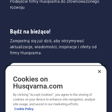
Podejście firmy Husqvarna do zrównoważonego
rozwoju
Bądź na bieżąco!
Zarejestruj się już dziś, aby otrzymywać
aktualizacje, wiadomości, inspiracje i oferty od
firmy Husqvarna.
KONSUMENT
Cookies on
Husqvarna.com
PROFESJONALISTA
By clicking “Accept Cookies”, you agree to the storing of
cookies on your device to enhance site navigation, analyze
site usage, and assist in our marketing efforts.
Cookie Policy