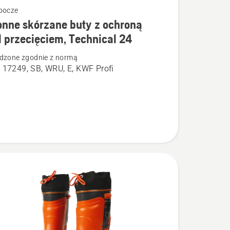
bocze
nne skórzane buty z ochroną
łów
 przecięciem, Technical 24
dzone zgodnie z normą
e
 17249, SB, WRU, E, KWF Profi
e
iem,
l