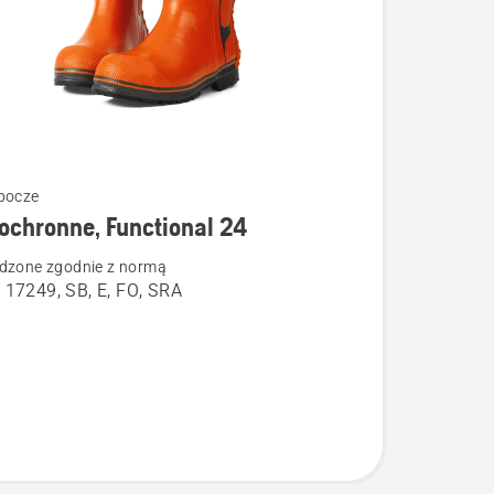
bocze
ochronne, Functional 24
łów
dzone zgodnie z normą
 17249, SB, E, FO, SRA
e,
al