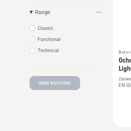
Range
Classic
Functional
Zobacz
Technical
Buty 
więcej
Ochr
szczeg
Ligh
o
Zatwi
Ochron
USUŃ WSZYSTKO
EN IS
skórza
buty
Techni
Light