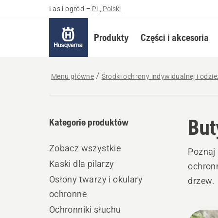
Las i ogród
–
PL, Polski
Produkty
Części i akcesoria
Menu główne
Środki ochrony indywidualnej i odzi
But
Kategorie produktów
Zobacz wszystkie
Poznaj 
Kaski dla pilarzy
ochronn
Osłony twarzy i okulary
drzew.
ochronne
Ochronniki słuchu
Wszy