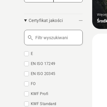
Więcej
Środk
Certyfikat jakości
Filtr
wyszukiwania
E
EN ISO 17249
EN ISO 20345
FO
KWF Profi
KWF Standard
Zobacz