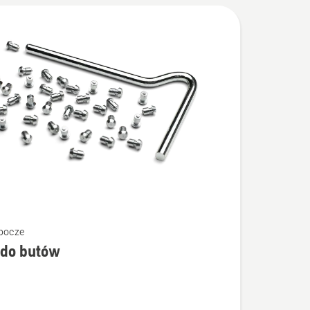
bocze
 do butów
łów