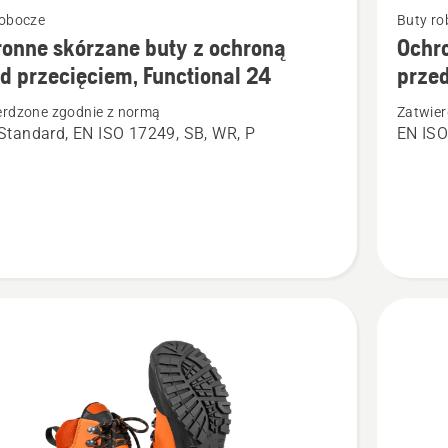
robocze
Buty ro
więcej
onne skórzane buty z ochroną
Ochro
ółów
szczegó
d przecięciem, Functional 24
przed
o
erdzone zgodnie z normą
Zatwier
ne
Ochronn
tandard, EN ISO 17249, SB, WR, P
EN ISO
ne
skórzan
buty
z
ą
ochroną
przed
ciem,
przecięc
nal
Technica
24