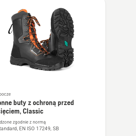
bocze
nne buty z ochroną przed
łów
ięciem, Classic
dzone zgodnie z normą
e
andard, EN ISO 17249, SB