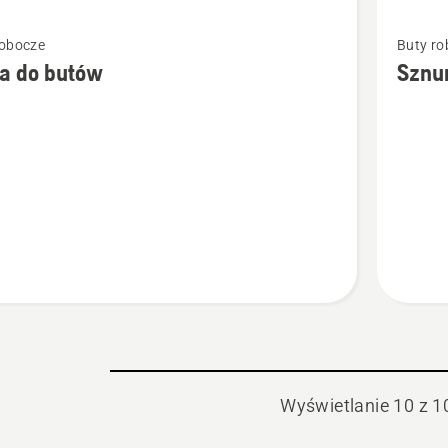
Zobacz
robocze
Buty ro
więcej
a do butów
Sznu
ółów
szczegó
o
Sznurow
Wyświetlanie 10 z 1