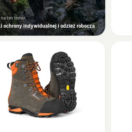
z
ochroną
 na ten temat
przed
i ochrony indywidualnej i odzież robocza
przecięc
Classic
Zobacz