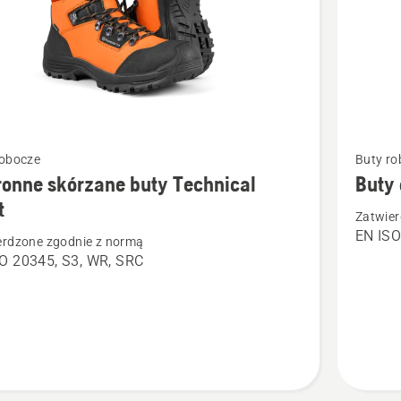
Zobacz
robocze
Buty ro
więcej
onne skórzane buty Technical
Buty 
ółów
szczegó
t
Zatwier
o
EN ISO
erdzone zgodnie z normą
ne
Buty
O 20345, S3, WR, SRC
ne
ochronn
Function
cal
24