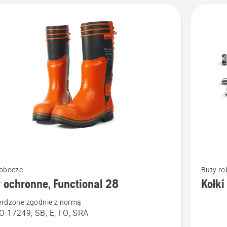
Zobacz
robocze
Buty ro
więcej
 ochronne, Functional 28
Kołki
ółów
szczegó
erdzone zgodnie z normą
o
O 17249, SB, E, FO, SRA
Kołki