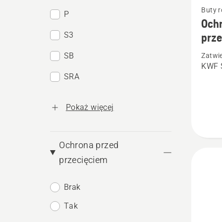
Buty 
P
więcej
Ochr
szczeg
S3
prze
o
SB
Zatwi
Ochron
KWF S
skórza
SRA
buty
z
Pokaż więcej
ochron
przed
Ochrona przed
przecię
przecięciem
Functio
24
Brak
Tak