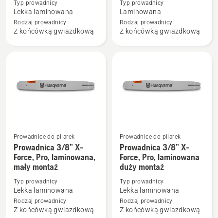
Typ prowadnicy
Typ prowadnicy
Prowadnica
Prowadnica
Lekka laminowana
Laminowana
X-
.325"
Rodzaj prowadnicy
Rodzaj prowadnicy
Z końcówką gwiazdkową
Z końcówką gwiazdkową
Force,
laminowana,
laminowana
mały
.325"
montaż
1.5mm
mały
montaż
Prowadnice do pilarek
Prowadnice do pilarek
Zobacz
Zobacz
Prowadnica 3/8” X-
Prowadnica 3/8” X-
więcej
więcej
Force, Pro, laminowana,
Force, Pro, laminowana
mały montaż
duży montaż
szczegółów
szczegółów
o
o
Typ prowadnicy
Typ prowadnicy
Prowadnica
Prowadnica
Lekka laminowana
Lekka laminowana
3/8”
3/8”
Rodzaj prowadnicy
Rodzaj prowadnicy
Z końcówką gwiazdkową
Z końcówką gwiazdkową
X-
X-