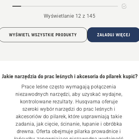
mały
mały
montaż
montaż
Wyświetlanie 12 z 145
WYŚWIETL WSZYSTKIE PRODUKTY
ZAŁADUJ WIĘCEJ
Jakie narzędzia do prac leśnych i akcesoria do pilarek kupić?
Prace leśne często wymagają połączenia 
niezawodnych narzędzi, aby uzyskać wydajne, 
kontrolowane rezultaty. Husqvarna oferuje 
szeroki wybór narzędzi do prac leśnych i 
akcesoriów do pilarek, które usprawniają takie 
zadania, jak cięcie, ścinanie, łupanie i obróbka 
drewna. Oferta obejmuje pilarka prowadnice i 
łańcuchy zapewniające niezawodną wydajność 