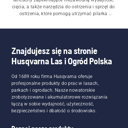
cięcia, a także narzędzia do ostrzenia i sprzęt do 
ostrzenia, które pomogą utrzymać pilarka 
łańcuch. Znajdziesz u nas również toporki, 
siekiery i siekiery rozłupujące zaprojektowane z 
myślą o trwałości i wyważeniu. Dodatkowe 
narzędzia, takie jak pręty do ścinania, kliny, haki 
do kłód i kleszcze do podnoszenia, pomagają 
Znajdujesz się na stronie
udoskonalić działanie regulatora podczas 
Husqvarna Las i Ogród Polska
ścinania drzew i przenoszenia ciężkiego drewna. 
Praktyczne akcesoria, w tym pasy do prac 
leśnych i narzędzia pomiarowe, dodatkowo 
Od 1689 roku firma Husqvarna oferuje
podpórka wydajną i zorganizowaną pracę w 
profesjonalne produkty do prac w lasach,
lesie.
parkach i ogrodach. Nasze nowatorskie
zrobotyzowane i akumulatorowe rozwiązania
łączą w sobie wydajność, użyteczność,
bezpieczeństwo i dbałość o środowisko.