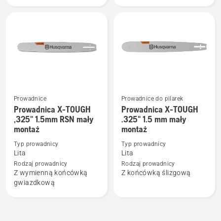
Force,
Force,
Pro,
Pro,
laminowana,
laminowana
mały
duży
montaż
montaż
Prowadnice
Prowadnice do pilarek
Prowadnica X-TOUGH
Prowadnica X-TOUGH
Zobacz
Zobacz
,325" 1.5mm RSN mały
.325" 1.5 mm mały
więcej
więcej
montaż
montaż
szczegółów
szczegółów
Typ prowadnicy
Typ prowadnicy
o
o
Lita
Lita
Prowadnica
Prowadnica
Rodzaj prowadnicy
Rodzaj prowadnicy
X-
X-
Z wymienną końcówką
Z końcówką ślizgową
TOUGH
TOUGH
gwiazdkową
,325"
.325"
1.5mm
1.5
RSN
mm