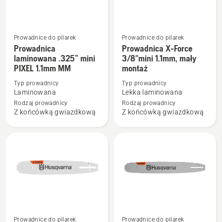
Prowadnice do pilarek
Prowadnice do pilarek
Zobacz
Zobacz
Prowadnica
Prowadnica X-Force
więcej
więcej
laminowana .325” mini
3/8"mini 1.1mm, mały
PIXEL 1.1mm MM
montaż
szczegółów
szczegółów
o
o
Typ prowadnicy
Typ prowadnicy
Prowadnica
Prowadnica
Laminowana
Lekka laminowana
laminowana
X-
Rodzaj prowadnicy
Rodzaj prowadnicy
Z końcówką gwiazdkową
Z końcówką gwiazdkową
.325”
Force
mini
3/8"mini
PIXEL
1.1mm,
1.1mm
mały
MM
montaż
Prowadnice do pilarek
Prowadnice do pilarek