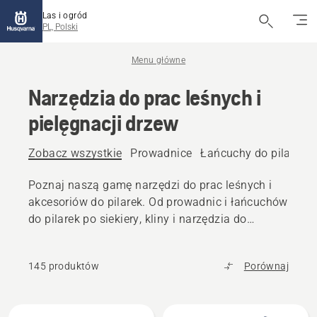
Las i ogród
PL, Polski
Menu główne
Narzędzia do prac leśnych i
pielęgnacji drzew
Zobacz wszystkie
Prowadnice
Łańcuchy do pilarek
Poznaj naszą gamę narzędzi do prac leśnych i
akcesoriów do pilarek. Od prowadnic i łańcuchów
do pilarek po siekiery, kliny i narzędzia do
transportu kłód — znajdź cały niezawodny sprzęt,
którego potrzebujesz.
145 produktów
Porównaj
Wszystkie