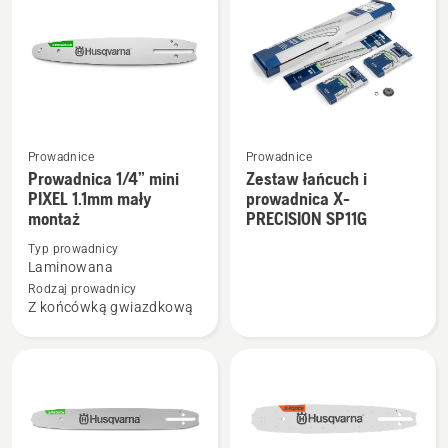
produkty
Prowadnice
Prowadnice
Zobacz
Zobacz
Prowadnica 1/4” mini
Zestaw łańcuch i
więcej
więcej
PIXEL 1.1mm mały
prowadnica X-
montaż
PRECISION SP11G
szczegółów
szczegółów
o
o
Typ prowadnicy
Prowadnica
Zestaw
Laminowana
1/4”
łańcuch
Rodzaj prowadnicy
Z końcówką gwiazdkową
mini
i
PIXEL
prowadnica
1.1mm
X-
mały
PRECISION
montaż
SP11G