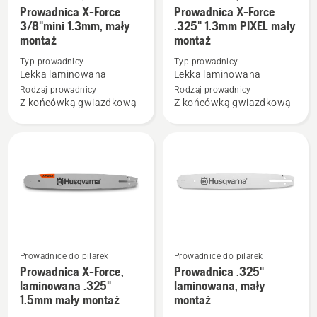
Zobacz
Zobacz
Prowadnica X-Force
Prowadnica X-Force
więcej
więcej
3/8"mini 1.3mm, mały
.325" 1.3mm PIXEL mały
montaż
montaż
szczegółów
szczegółów
o
o
Typ prowadnicy
Typ prowadnicy
Prowadnica
Prowadnica
Lekka laminowana
Lekka laminowana
X-
X-
Rodzaj prowadnicy
Rodzaj prowadnicy
Z końcówką gwiazdkową
Z końcówką gwiazdkową
Force
Force
3/8"mini
.325"
1.3mm,
1.3mm
mały
PIXEL
montaż
mały
montaż
Prowadnice do pilarek
Prowadnice do pilarek
Zobacz
Zobacz
Prowadnica X-Force,
Prowadnica .325"
więcej
więcej
laminowana .325"
laminowana, mały
1.5mm mały montaż
montaż
szczegółów
szczegółów
o
o