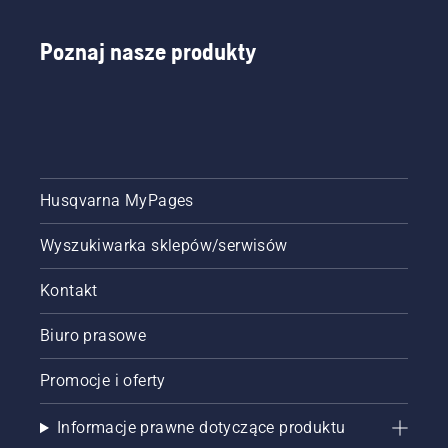
pilarki
łańcuchowej
Poznaj nasze produkty
działa
prawidłowo.
Najpierw
sprawdź
poziom
oleju.
Uruchom
pilarkę i
Husqvarna MyPages
upewnij
się, że
Wyszukiwarka sklepów/serwisów
hamulec
łańcucha
Kontakt
jest
wyłączony.
Biuro prasowe
Zwiększ
obroty
silnika
Promocje i oferty
pilarki
kilka
Informacje prawne dotyczące produktu
centymetrów