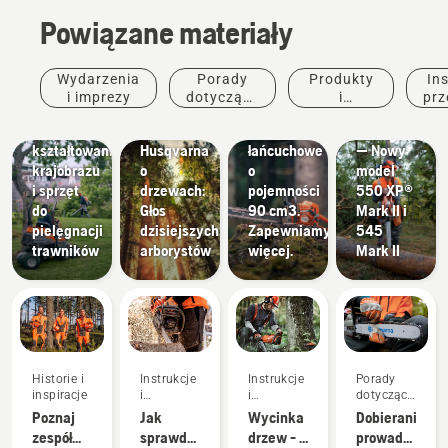
krajobrazu
Powiązane materiały
Narzędzia
do
kształtowania
Produkty i
Wydarzenia
Porady
Produkty
Ins
krajobrazu,
Historie i
innowacje
Produkty i
i imprezy
dotyczące
i
prz
komercyjny
Nowe
inspiracje
innowacje
zakupu
innowacje
sprzęt do
Rozmowy
pilarki
#NEWCHAINS
kształtowania
Husqvarna
łańcuchowe
— Nowy
krajobrazu
o
o
model
i sprzęt
drzewach:
pojemności
550 XP®
do
Głos
90 cm3.
Mark II i
pielęgnacji
dzisiejszych
Zapewniamy
545
trawników
arborystów
więcej.
Mark II
Historie i
Instrukcje
Instrukcje
Porady
inspiracje
i
i
dotyczące
przewodniki
przewodniki
zakupu
Poznaj
Jak
Wycinka
Dobieranie
zespół
sprawdzić,
drzew - 6
prowadnicy