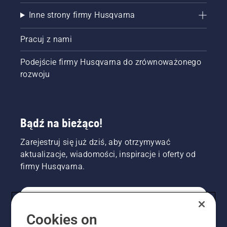
od pnia
Inne strony firmy Husqvarna
drzewa.
Ślady
oleju na
Pracuj z nami
pniu
drzewa
Podejście firmy Husqvarna do zrównoważonego
oznaczają,
rozwoju
że układ
smarowania
działa.
Bądź na bieżąco!
Zarejestruj się już dziś, aby otrzymywać
aktualizacje, wiadomości, inspiracje i oferty od
firmy Husqvarna.
KONSUMENT
Cookies on