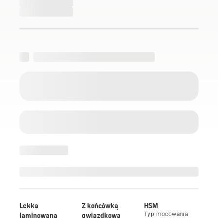
Lekka
Z końcówką
HSM
laminowana
gwiazdkową
Typ mocowania