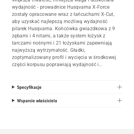
wydajność - prowadnice Husqvarna X-Force
zostały opracowane wraz z łańcuchami X-Cut,
aby uzyskać najlepszą możliwą wydajność
pilarek Husqvarna. Końcówka gwiazdkowa z 9
zębami i 4 nitami, a także system łożysk z
tarczami nośnymi i 21 łożyskami zapewniają
najwyższą wytrzymałość. Gładki,
zoptymalizowany profil i wycięcia w środkowej
części korpusu poprawiają wydajność i
zmniejszają wagę, bez utraty sztywności lub
wydajności. Lepsze smarowanie i
zoptymalizowane spawanie dla lepszej
Specyfikacje
sztywności pomagają również zapewnić
minimalny czas przestoju i maksymalne wyniki.
Wsparcie właściciela
Architektura