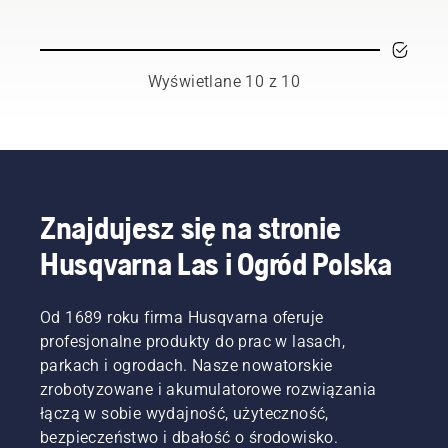
przestrzegać
Są też
tarcia.
spalinowej.
kilku
naszymi
Wydłuża
Dowiedz
podstawowych
najbardziej
to
się, jaką
zaleceń,
wymagającymi
żywotność
pełni
Wyświetlane 10 z 10
unikniesz
użytkownikami.
prowadnicy
rolę, jak
niebezpieczeństw
i
dobrać
i
łańcucha.
odpowiednią,
całkowicie
Postępuj
kiedy ją
skoncentrujesz
zgodnie
wymienić
się na
z
i jak
czekających
instrukcjami
zadbać
Znajdujesz się na stronie
na Ciebie
zawartymi
o jej
zadaniach.
w tym
Husqvarna Las i Ogród Polska
konserwację.
krótkim
Przedstawiamy
filmie,
najważniejsze
aby
informacje
Od 1689 roku firma Husqvarna oferuje
dowiedzieć
na temat
profesjonalne produkty do prac w lasach,
się, jak
prowadnic
parkach i ogrodach. Nasze nowatorskie
sprawdzić,
do
czy
zrobotyzowane i akumulatorowe rozwiązania
pilarek
układ
łączą w sobie wydajność, użyteczność,
spalinowych.
smarowania
bezpieczeństwo i dbałość o środowisko.
łańcucha