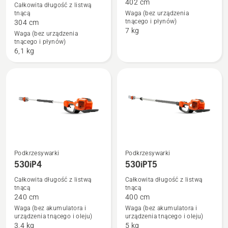
402 cm
Całkowita długość z listwą
o
o
tnącą
Waga (bez urządzenia
120iTK4-
525PT5S
tnącego i płynów)
304 cm
7 kg
PH
Waga (bez urządzenia
tnącego i płynów)
z
6,1 kg
akumulatorem
i
ładowarką
Podkrzesywarki
Podkrzesywarki
Zobacz
Zobacz
530iP4
530iPT5
więcej
więcej
Całkowita długość z listwą
Całkowita długość z listwą
szczegółów
szczegółów
tnącą
tnącą
o
o
240 cm
400 cm
530iP4
530iPT5
Waga (bez akumulatora i
Waga (bez akumulatora i
urządzenia tnącego i oleju)
urządzenia tnącego i oleju)
3,4 kg
5 kg