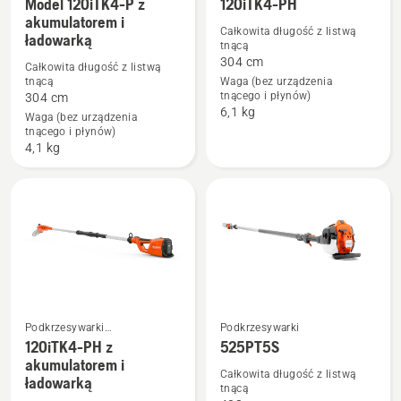
Model 120iTK4-P z
120iTK4-PH
Zobacz
Zobacz
akumulatorem i
więcej
więcej
Całkowita długość z listwą
ładowarką
tnącą
szczegółów
szczegółów
304 cm
Całkowita długość z listwą
o
o
tnącą
Waga (bez urządzenia
Model
120iTK4-
tnącego i płynów)
304 cm
6,1 kg
120iTK4-
PH
Waga (bez urządzenia
tnącego i płynów)
P
4,1 kg
z
akumulatorem
i
ładowarką
Podkrzesywarki
Podkrzesywarki
akumulatorowe i elektryczne
120iTK4-PH z
525PT5S
Zobacz
Zobacz
akumulatorem i
więcej
więcej
Całkowita długość z listwą
ładowarką
tnącą
szczegółów
szczegółów