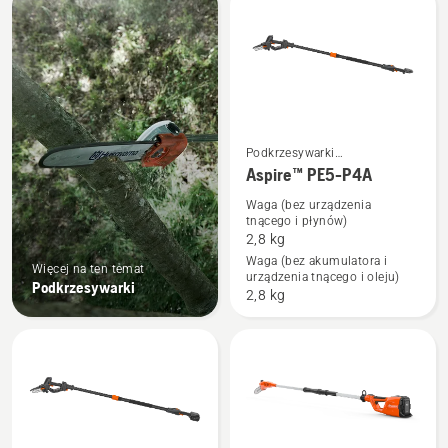
produkty
Podkrzesywarki
Zobacz
akumulatorowe i elektryczne
Aspire™ PE5-P4A
więcej
Waga (bez urządzenia
szczegółów
tnącego i płynów)
o
2,8 kg
Aspire™
Waga (bez akumulatora i
Więcej na ten temat
urządzenia tnącego i oleju)
PE5-
Podkrzesywarki
2,8 kg
P4A