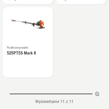
Zobacz
Podkrzesywarki
więcej
525PT5S Mark II
szczegółów
o
525PT5S
Mark
II
Wyświetlanie 11 z 11