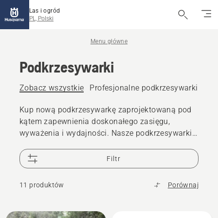
Las i ogród
PL, Polski
Menu główne
Podkrzesywarki
Zobacz wszystkie
Profesjonalne podkrzesywarki
Pod
Kup nową podkrzesywarkę zaprojektowaną pod
kątem zapewnienia doskonałego zasięgu,
wyważenia i wydajności. Nasze podkrzesywarki
zostały opracowane tak, aby pomóc Ci w
wydajnej pracy i osiąganiu doskonałych
Filtr
rezultatów. Oferujemy szeroką gamę
spalinowych i akumulatorowych podkrzesywarek
11 produktów
Porównaj
do użytku domowego lub profesjonalnego.
Wszystkie