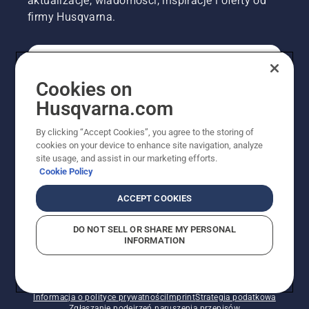
aktualizacje, wiadomości, inspiracje i oferty od
firmy Husqvarna.
KONSUMENT
Cookies on
Husqvarna.com
PROFESJONALISTA
By clicking “Accept Cookies”, you agree to the storing of
cookies on your device to enhance site navigation, analyze
site usage, and assist in our marketing efforts.
Cookie Policy
ACCEPT COOKIES
DO NOT SELL OR SHARE MY PERSONAL
INFORMATION
© Husqvarna AB (publ). Wszelkie prawa zastrzeżone.
Pokazane ceny są sugerowanymi cenami detalicznymi.
Polityka w zakresie plików cookie
Warunki użytkowania
Informacja o polityce prywatności
Imprint
Strategia podatkowa
Zgłaszanie podejrzeń naruszenia przepisów