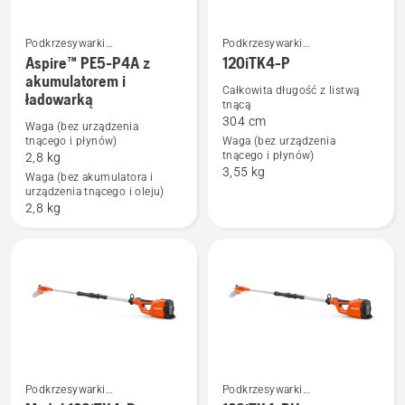
Podkrzesywarki
Podkrzesywarki
akumulatorowe i elektryczne
akumulatorowe i elektryczne
Aspire™ PE5-P4A z
120iTK4-P
Zobacz
Zobacz
akumulatorem i
więcej
więcej
Całkowita długość z listwą
ładowarką
tnącą
szczegółów
szczegółów
304 cm
Waga (bez urządzenia
o
o
tnącego i płynów)
Waga (bez urządzenia
Aspire™
120iTK4-
tnącego i płynów)
2,8 kg
3,55 kg
PE5-
P
Waga (bez akumulatora i
urządzenia tnącego i oleju)
P4A
2,8 kg
z
akumulatorem
i
ładowarką
Podkrzesywarki
Podkrzesywarki
akumulatorowe i elektryczne
akumulatorowe i elektryczne