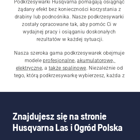
Podkrzesywarki Husqvarna pomagają osiągnąć 
żądany efekt bez konieczności korzystania z 
drabiny lub podnośnika. Nasze podkrzesywarki 
zostały opracowane tak, aby pomóc Ci w 
wydajnej pracy i osiąganiu doskonałych 
rezultatów w każdej sytuacji.
Nasza szeroka gama podkrzesywarek obejmuje 
modele 
profesjonalne
, 
akumulatorowe, 
elektryczne
, a 
także spalinowe
. Niezależnie od 
tego, którą podkrzesywarkę wybierzesz, każda z 
nich została zaprojektowana z myślą o 
ułatwieniu pracy i zapewnieniu doskonałych 
rezultatów w dowolnej sytuacji.
Znajdujesz się na stronie
Husqvarna Las i Ogród Polska