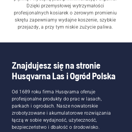
Dzięki przemysłowej wytrzymałości 
profesjonalnych kosiarek o zerowym promieniu 
skrętu zapewniamy wydajne koszenie, szybkie 
przejazdy, a przy tym niskie zużycie paliwa. 
Profesjonalne kosiarki Husqvarna o zerowym 
promieniu skrętu i dużej wytrzymałości radzą 
sobie z każdym nierównym trawnikiem — od 
Znajdujesz się na stronie
dobrze utrzymanego po nierówne tereny, zbocza i 
Husqvarna Las i Ogród Polska
obszary z wysoką trawą. Poznaj i porównaj 
wszystkie nasze 
kosiarki o zerowym promieniu 
skrętu
.
Od 1689 roku firma Husqvarna oferuje
profesjonalne produkty do prac w lasach,
parkach i ogrodach. Nasze nowatorskie
zrobotyzowane i akumulatorowe rozwiązania
łączą w sobie wydajność, użyteczność,
bezpieczeństwo i dbałość o środowisko.