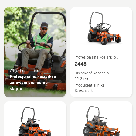
zastosowań profesjonalnych.
Wszystkie
produkty
Zobacz
Profesjonalne kosiarki o
więcej
zerowym promieniu skrętu
Z448
szczegółów
Więcej na ten temat
Szerokość koszenia
Profesjonalne kosiarki o
o
122 cm
zerowym promieniu
Z448
Producent silnika
skrętu
Kawasaki