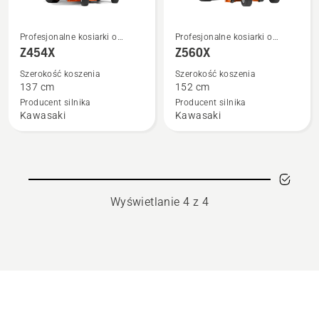
Zobacz
Zobacz
Profesjonalne kosiarki o
Profesjonalne kosiarki o
więcej
więcej
zerowym promieniu skrętu
zerowym promieniu skrętu
Z454X
Z560X
szczegółów
szczegółów
Szerokość koszenia
Szerokość koszenia
o
o
137 cm
152 cm
Z454X
Z560X
Producent silnika
Producent silnika
Kawasaki
Kawasaki
Wyświetlanie 4 z 4