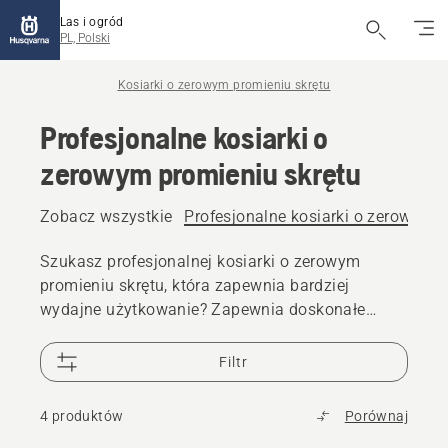
Las i ogród
PL, Polski
Kosiarki o zerowym promieniu skrętu
Profesjonalne kosiarki o
zerowym promieniu skrętu
Zobacz wszystkie
Profesjonalne kosiarki o zerowym p
Szukasz profesjonalnej kosiarki o zerowym
promieniu skrętu, która zapewnia bardziej
wydajne użytkowanie? Zapewnia doskonałe
efekty koszenia dzięki bardzo ostrym skrętom o
180°, które nie pozostawiają żadnego
Filtr
nieskoszonego źdźbła trawy. Poznaj nasze
profesjonalne kosiarki o zerowym promieniu
4 produktów
Porównaj
skrętu przeznaczone do wymagających