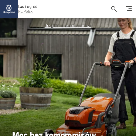
Las i ogród
PL, Polski
Urządzenia akumulatorowe
Moc bez kompromisów