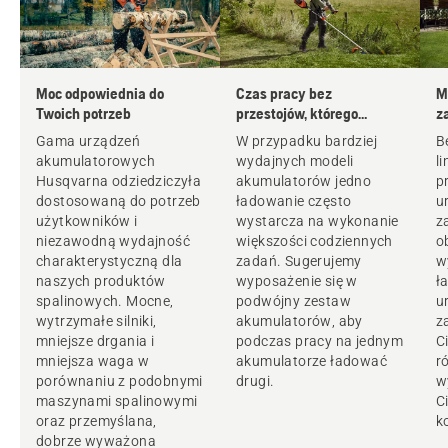
Moc odpowiednia do
Czas pracy bez
M
Twoich potrzeb
przestojów, którego
z
potrzebujesz
Gama urządzeń
W przypadku bardziej
B
akumulatorowych
wydajnych modeli
l
Husqvarna odziedziczyła
akumulatorów jedno
p
dostosowaną do potrzeb
ładowanie często
u
użytkowników i
wystarcza na wykonanie
z
niezawodną wydajność
większości codziennych
o
charakterystyczną dla
zadań. Sugerujemy
w
naszych produktów
wyposażenie się w
ł
spalinowych. Mocne,
podwójny zestaw
u
wytrzymałe silniki,
akumulatorów, aby
z
mniejsze drgania i
podczas pracy na jednym
C
mniejsza waga w
akumulatorze ładować
r
porównaniu z podobnymi
drugi.
w
maszynami spalinowymi
C
oraz przemyślana,
k
dobrze wyważona