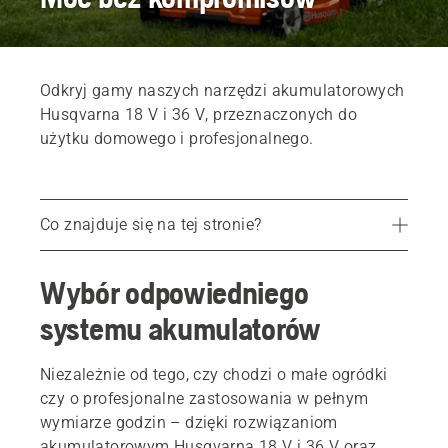
Odkryj gamy naszych narzędzi akumulatorowych
Husqvarna 18 V i 36 V, przeznaczonych do
użytku domowego i profesjonalnego.
Co znajduje się na tej stronie?
Wybór odpowiedniego systemu akumulatorów
Wybór odpowiedniego
Zasilanie z wyjątkową elastycznością. Jeden system akumulatorów. Ponad 100 produktów.
systemu akumulatorów
Moc akumulatora, której możesz zaufać
Czy akumulator jest właściwym wyborem?
Niezależnie od tego, czy chodzi o małe ogródki
czy o profesjonalne zastosowania w pełnym
Akumulator Husqvarna BLi-X 36 V — seria produktów
wymiarze godzin – dzięki rozwiązaniom
akumulatorowym Husqvarna 18 V i 36 V oraz
FAQ — akumulator