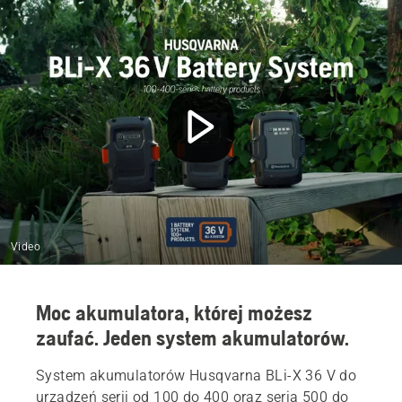
Video
Moc akumulatora, której możesz
zaufać. Jeden system akumulatorów.
System akumulatorów Husqvarna BLi-X 36 V do
urządzeń serii od 100 do 400 oraz
seria 500 do