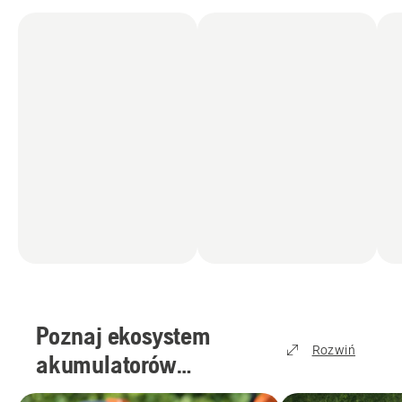
akumulatorowych
(
4
)
Poznaj ekosystem
Rozwiń
akumulatorów
Husqvarna
(
2
)