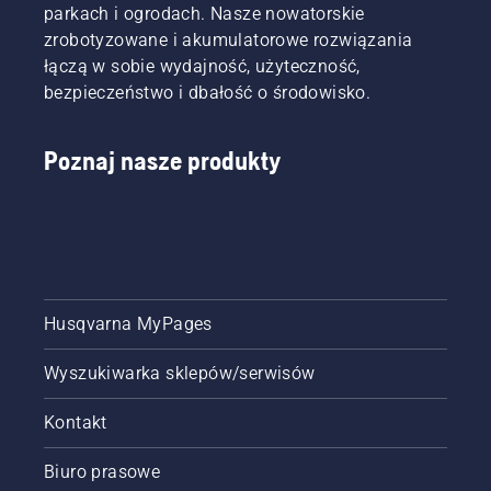
zainstalowanych
parkach i ogrodach. Nasze nowatorskie
których
na
zrobotyzowane i akumulatorowe rozwiązania
kluczowe
całym
znaczenie
łączą w sobie wydajność, użyteczność,
świecie,
mają
bezpieczeństwo i dbałość o środowisko.
Husqvarna
wysoka
udostępnia
moc
teraz
oraz
Poznaj nasze produkty
koszenie
wydajność
klasy
cięcia.
premium
Wprowadzenie
jeszcze
tej gamy
większej
maszyn
liczbie
stanowi
trawników
dalszy
– bez
Husqvarna MyPages
krok w
przewodów
strategicznym
ograniczających
rozwoju
Wyszukiwarka sklepów/serwisów
i bez
segmentu
konieczności
akumulatorowego
Kontakt
skomplikowanej
Husqvarna.
instalacji.
Biuro prasowe