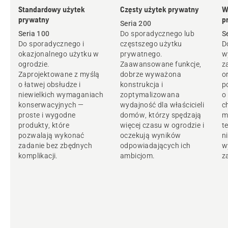
Standardowy użytek
Częsty użytek prywatny
W
prywatny
p
Seria 200
Seria 100
Do sporadycznego lub
S
Do sporadycznego i
częstszego użytku
D
okazjonalnego użytku w
prywatnego.
w
ogrodzie.
Zaawansowane funkcje,
z
Zaprojektowane z myślą
dobrze wyważona
o
o łatwej obsłudze i
konstrukcja i
p
niewielkich wymaganiach
zoptymalizowana
o
konserwacyjnych —
wydajność dla właścicieli
c
proste i wygodne
domów, którzy spędzają
m
produkty, które
więcej czasu w ogrodzie i
t
pozwalają wykonać
oczekują wyników
n
zadanie bez zbędnych
odpowiadających ich
w
komplikacji.
ambicjom.
z