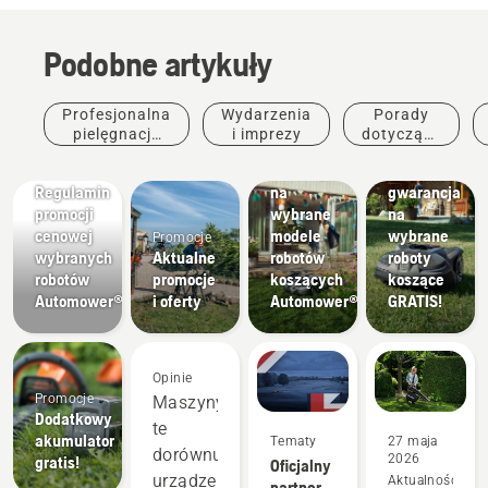
Podobne artykuły
Profesjonalna
Wydarzenia
Porady
pielęgnacja
i imprezy
dotyczące
Promocje
Promocje
zieleni
zakupu
Promocje
Wydłużona
Promocje
Regulamin
na
gwarancja
promocji
wybrane
na
cenowej
modele
wybrane
Promocje
wybranych
Aktualne
robotów
roboty
robotów
promocje
koszących
koszące
Automower®
i oferty
Automower®
GRATIS!
Opinie
Promocje
Maszyny
Dodatkowy
te
akumulator
Tematy
27 maja
dorównują
2026
gratis!
Oficjalny
urządzeniom
Aktualności
partner