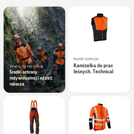
Wszystkie
produkty
Zobacz
Kurtki robocze
więcej
Kamizelka do prac
Więcej na ten temat
szczegółów
leśnych, Technical
Środki ochrony
o
indywidualnej i odzież
Kamizelka
robocza
do
prac
leśnych,
Technical