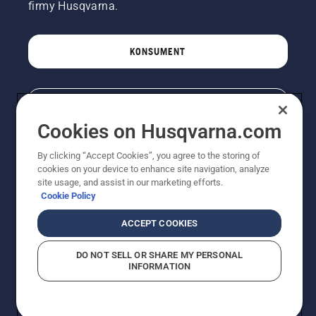
firmy Husqvarna.
KONSUMENT
PROFESJONALISTA
Cookies on Husqvarna.com
By clicking “Accept Cookies”, you agree to the storing of
cookies on your device to enhance site navigation, analyze
site usage, and assist in our marketing efforts.
Cookie Policy
ACCEPT COOKIES
© Husqvarna AB (publ). Wszelkie prawa zastrzeżone.
DO NOT SELL OR SHARE MY PERSONAL
INFORMATION
Pokazane ceny są sugerowanymi cenami detalicznymi.
Polityka w zakresie plików cookie
Warunki użytkowania
Informacja o polityce prywatności
Imprint
Strategia podatkowa
Zgłaszanie podejrzeń naruszenia przepisów