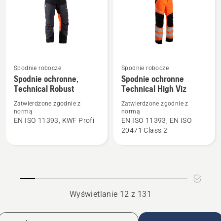
Zobacz
Zobacz
Spodnie robocze
Spodnie robocze
Spodnie ochronne,
Spodnie ochronne
więcej
więcej
Technical Robust
Technical High Viz
szczegółów
szczegółów
o
o
Zatwierdzone zgodnie z
Zatwierdzone zgodnie z
normą
normą
Spodnie
Spodnie
EN ISO 11393, KWF Profi
EN ISO 11393, EN ISO
ochronne,
ochronne
20471 Class 2
Technical
Technical
Robust
High
Viz
Wyświetlanie 12 z 131