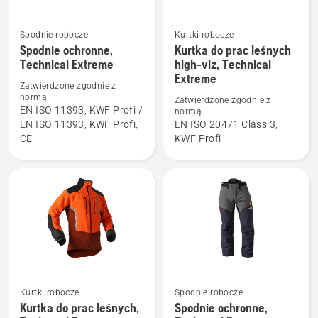
Spodnie robocze
Kurtki robocze
Zobacz
Zobacz
Spodnie ochronne,
Kurtka do prac leśnych
więcej
więcej
Technical Extreme
high-viz, Technical
szczegółów
szczegółów
Extreme
Zatwierdzone zgodnie z
o
o
normą
Zatwierdzone zgodnie z
Spodnie
Kurtka
EN ISO 11393, KWF Profi /
normą
EN ISO 11393, KWF Profi,
EN ISO 20471 Class 3,
ochronne,
do
CE
KWF Profi
Technical
prac
Extreme
leśnych
high-
viz,
Technical
Extreme
Zobacz
Zobacz
Kurtki robocze
Spodnie robocze
Kurtka do prac leśnych,
Spodnie ochronne,
więcej
więcej