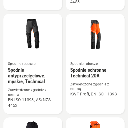
4453
damskie,
Technical
Spodnie robocze
Spodnie robocze
Zobacz
Zobacz
Spodnie
Spodnie ochronne
więcej
więcej
antyprzecięciowe,
Technical 20A
szczegółów
szczegółów
męskie, Technical
Zatwierdzone zgodnie z
o
o
normą
Zatwierdzone zgodnie z
Spodnie
Spodnie
KWF Profi, EN ISO 11393
normą
EN ISO 11393, AS/NZS
antyprzecięciowe,
ochronne
4453
męskie,
Technical
Technical
20A