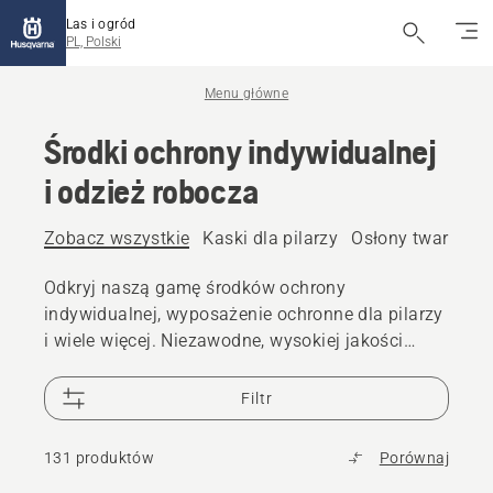
Las i ogród
PL, Polski
Menu główne
Środki ochrony indywidualnej
i odzież robocza
Zobacz wszystkie
Kaski dla pilarzy
Osłony twarzy i 
Odkryj naszą gamę środków ochrony
indywidualnej, wyposażenie ochronne dla pilarzy
i wiele więcej. Niezawodne, wysokiej jakości
rozwiązania zapewniają gotowość do każdego
wyzwania.
Filtr
131 produktów
Porównaj