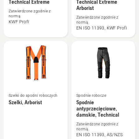
Technical Extreme
Technical Extreme
szczegółów
szczegółów
Arborist
o
o
Zatwierdzone zgodnie z
normą
Zatwierdzone zgodnie z
Kurtka
Spodnie
KWF Profi
normą
do
ochronne,
EN ISO 11393, KWF Profi
prac
Technical
leśnych,
Extreme
Technical
Arborist
Extreme
Szelki do spodni roboczych
Spodnie robocze
Zobacz
Zobacz
Szelki, Arborist
Spodnie
więcej
więcej
antyprzecięciowe,
szczegółów
szczegółów
damskie, Technical
o
o
Zatwierdzone zgodnie z
Szelki,
Spodnie
normą
EN ISO 11393, AS/NZS
Arborist
antyprzecięciowe,