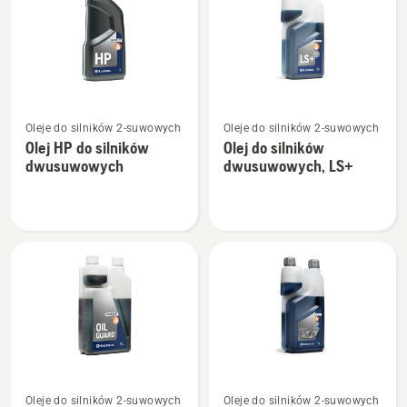
produkty
Zobacz
Zobacz
Oleje do silników 2-suwowych
Oleje do silników 2-suwowych
więcej
więcej
Olej HP do silników
Olej do silników
szczegółów
szczegółów
dwusuwowych
dwusuwowych, LS+
o
o
Olej
Olej
HP
do
do
silników
silników
dwusuwowych,
dwusuwowych
LS+
Zobacz
Zobacz
Oleje do silników 2-suwowych
Oleje do silników 2-suwowych
więcej
więcej