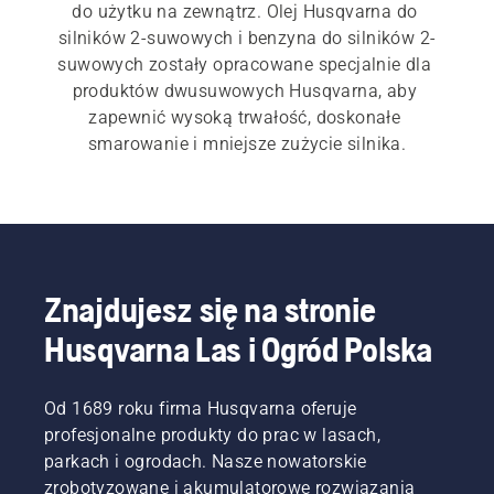
do użytku na zewnątrz. Olej Husqvarna do 
silników 2-suwowych i benzyna do silników 2-
suwowych zostały opracowane specjalnie dla 
produktów dwusuwowych Husqvarna, aby 
zapewnić wysoką trwałość, doskonałe 
smarowanie i mniejsze zużycie silnika.
Znajdujesz się na stronie
Husqvarna Las i Ogród Polska
Od 1689 roku firma Husqvarna oferuje
profesjonalne produkty do prac w lasach,
parkach i ogrodach. Nasze nowatorskie
zrobotyzowane i akumulatorowe rozwiązania