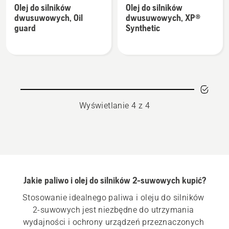
Olej do silników
Olej do silników
szczegółów
szczegółów
dwusuwowych, Oil
dwusuwowych, XP®
o
o
guard
Synthetic
Olej
Olej
do
do
silników
silników
dwusuwowych,
dwusuwowych,
Oil
XP®
guard
Synthetic
Wyświetlanie 4 z 4
Jakie paliwo i olej do silników 2-suwowych kupić?
Stosowanie idealnego paliwa i oleju do silników 
2-suwowych jest niezbędne do utrzymania 
wydajności i ochrony urządzeń przeznaczonych 