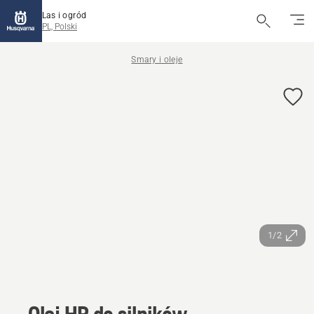
Las i ogród
PL, Polski
Smary i oleje
1/2
Olej HP do silników