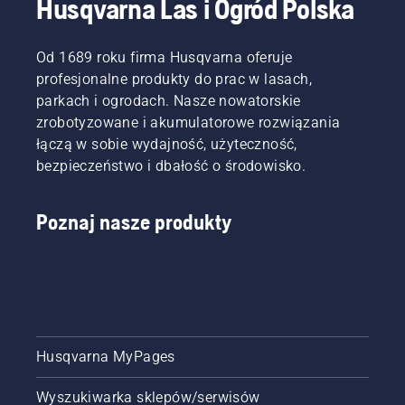
Husqvarna Las i Ogród Polska
i jaki olej
H-Team.
bez
oleju.
do
Są też
tarcia.
Istnieją
dwusuwów
naszymi
Wydłuża
dwa
Od 1689 roku firma Husqvarna oferuje
stosować?
najbardziej
to
sposoby
Dowiedz
profesjonalne produkty do prac w lasach,
wymagającymi
żywotność
spuszczania
się, jak
użytkownikami.
parkach i ogrodach. Nasze nowatorskie
prowadnicy
oleju,
przygotować
i
oba są
zrobotyzowane i akumulatorowe rozwiązania
odpowiednią
łańcucha.
przedstawion
łączą w sobie wydajność, użyteczność,
mieszankę,
Postępuj
w tym
bezpieczeństwo i dbałość o środowisko.
by
zgodnie
filmie.
zapewnić
z
bezawaryjnie
instrukcjami
Poznaj nasze produkty
działanie
zawartymi
pilarki.
w tym
krótkim
filmie,
aby
dowiedzieć
się, jak
sprawdzić,
Husqvarna MyPages
czy
układ
Wyszukiwarka sklepów/serwisów