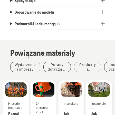
Specyfikacje
Dopasowanie do modelu
Podręczniki i dokumenty
(
1
)
Powiązane materiały
Wydarzenia
Porady
Produkty
Ins
i imprezy
dotyczące
i
prz
zakupu
innowacje
Historie i
24
Instrukcje
Instrukcje
inspiracje
sierpnia
i
i
2021
przewodniki
przewodniki
Poznaj
Jak
Jak