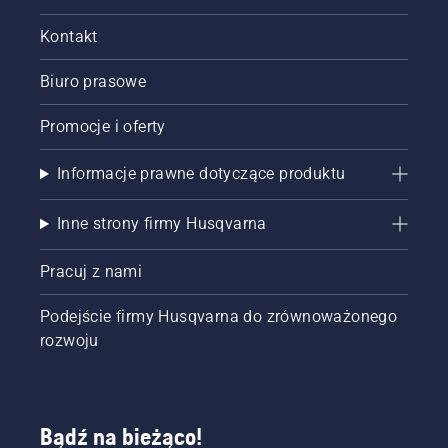
smarowania
łańcucha
Kontakt
pilarki
łańcuchowej
Biuro prasowe
działa
prawidłowo.
Najpierw
Promocje i oferty
sprawdź
poziom
Informacje prawne dotyczące produktu
oleju.
Uruchom
Inne strony firmy Husqvarna
pilarkę i
upewnij
się, że
Pracuj z nami
hamulec
łańcucha
Podejście firmy Husqvarna do zrównoważonego
jest
rozwoju
wyłączony.
Zwiększ
obroty
silnika
pilarki
Bądź na bieżąco!
kilka