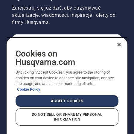
centymetrów
Zarejestruj się już dziś, aby otrzymywać
od pnia
aktualizacje, wiadomości, inspiracje i oferty od
drzewa.
firmy Husqvarna.
Ślady
oleju na
pniu
drzewa
KONSUMENT
oznaczają,
Cookies on
że układ
smarowania
Husqvarna.com
działa.
PROFESJONALISTA
By clicking “Accept Cookies”, you agree to the storing of
cookies on your device to enhance site navigation, analyze
site usage, and assist in our marketing efforts.
Cookie Policy
ACCEPT COOKIES
DO NOT SELL OR SHARE MY PERSONAL
INFORMATION
© Husqvarna AB (publ). Wszelkie prawa zastrzeżone.
Pokazane ceny są sugerowanymi cenami detalicznymi.