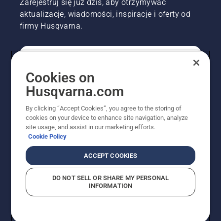
Zarejestruj się już dziś, aby otrzymywać
od pnia
aktualizacje, wiadomości, inspiracje i oferty od
drzewa.
firmy Husqvarna.
Ślady
oleju na
pniu
drzewa
KONSUMENT
oznaczają,
Cookies on
że układ
smarowania
Husqvarna.com
działa.
PROFESJONALISTA
By clicking “Accept Cookies”, you agree to the storing of
cookies on your device to enhance site navigation, analyze
site usage, and assist in our marketing efforts.
Cookie Policy
ACCEPT COOKIES
DO NOT SELL OR SHARE MY PERSONAL
INFORMATION
© Husqvarna AB (publ). Wszelkie prawa zastrzeżone.
Pokazane ceny są sugerowanymi cenami detalicznymi.
Polityka w zakresie plików cookie
Warunki użytkowania