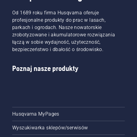
Są też
tarcia.
Istnieją
dwusuwów
naszymi
Wydłuża
dwa
Od 1689 roku firma Husqvarna oferuje
stosować?
najbardziej
to
sposoby
Dowiedz
profesjonalne produkty do prac w lasach,
wymagającymi
żywotność
spuszczania
się, jak
użytkownikami.
parkach i ogrodach. Nasze nowatorskie
prowadnicy
oleju,
przygotować
i
oba są
zrobotyzowane i akumulatorowe rozwiązania
odpowiednią
łańcucha.
przedstawion
łączą w sobie wydajność, użyteczność,
mieszankę,
Postępuj
w tym
bezpieczeństwo i dbałość o środowisko.
by
zgodnie
filmie.
zapewnić
z
bezawaryjnie
instrukcjami
Poznaj nasze produkty
działanie
zawartymi
pilarki.
w tym
krótkim
filmie,
aby
dowiedzieć
się, jak
sprawdzić,
Husqvarna MyPages
czy
układ
Wyszukiwarka sklepów/serwisów
smarowania
łańcucha