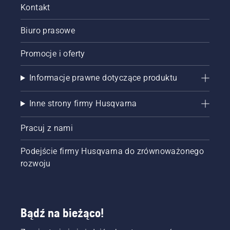
Kontakt
pilarki
łańcuchowej
Biuro prasowe
działa
prawidłowo.
Najpierw
Promocje i oferty
sprawdź
poziom
Informacje prawne dotyczące produktu
oleju.
Uruchom
Inne strony firmy Husqvarna
pilarkę i
upewnij
się, że
Pracuj z nami
hamulec
łańcucha
Podejście firmy Husqvarna do zrównoważonego
jest
rozwoju
wyłączony.
Zwiększ
obroty
silnika
pilarki
Bądź na bieżąco!
kilka
centymetrów