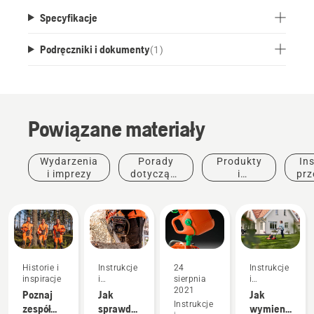
Specyfikacje
Podręczniki i dokumenty
(
1
)
Powiązane materiały
Wydarzenia
Porady
Produkty
Ins
i imprezy
dotyczące
i
prz
zakupu
innowacje
Historie i
Instrukcje
24
Instrukcje
inspiracje
i
sierpnia
i
przewodniki
2021
przewodniki
Poznaj
Jak
Jak
Instrukcje
zespół
sprawdzić,
wymienić