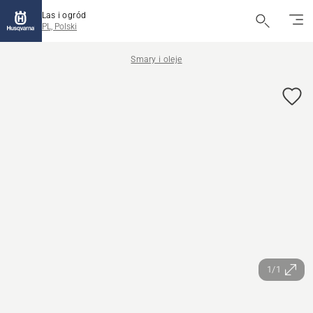
Las i ogród
PL, Polski
Smary i oleje
1/1