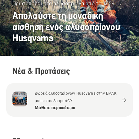
Πρωτοπόροι στα αλυσοπρίονα από το 1959
Απολαύστε τη μοναδική
αίσθηση ενός αλυσοπρίονου
Husqvarna
Νέα & Προτάσεις
Δωρεά αλυσοπρίονων Husqvarna στην ΕΜΑΚ
μέσω του SupportCY
Μάθετε περισσότερα