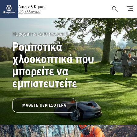
Δάσος & Κήπος
CY, Ελληνικά
Husqvarna
Κύπρου
Husqvarna Automower®
Ρομποτικά
-
χλοοκοπτικά που
Δάσος,
μπορείτε να
Κήπος,
εμπιστευτείτε
Αγρός
&
ΜΆΘΕΤΕ ΠΕΡΙΣΣΌΤΕΡΑ
Πάρκα