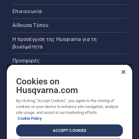
Επικοινωνία
Αίθουσα Τύπου
Η προσέγγιση της Husqvarna για τη
βιωσιμότητα
Προσφορές
Νομικές πληροφορίες προϊόντων
Cookies on
Husqvarna.com
Άλλοι ιστότοποι Husqvarna
By clicking “Accept Cookies”, you agree to the storing of
cookies on your device to enhance site navigation, analyze
site usage, and assist in our marketing efforts.
Cookie Policy
ACCEPT COOKIES