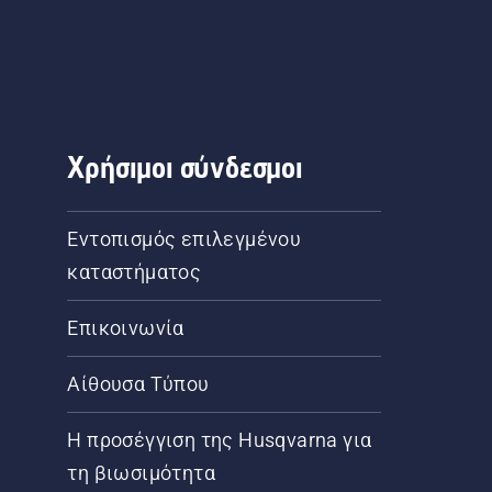
ματική 
χλοοκοπή, γρήγορη μεταφορά αλλά και εξοικονόμηση καυσίμου. 
ας 
γριου 
Χρήσιμοι σύνδεσμοι
 από 
πλαγιές έως ψηλό χορτάρι. Εξερευνήστε και συγκρίνετε όλα τα 
Εντοπισμός επιλεγμένου
ας.
καταστήματος
Επικοινωνία
Αίθουσα Τύπου
Η προσέγγιση της Husqvarna για
τη βιωσιμότητα