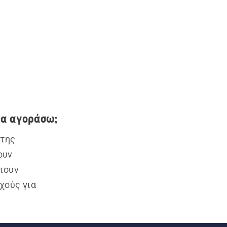
να αγοράσω;
της 
υν 
τουν 
ούς για 
ους 
κών 