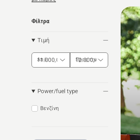
αποτελ
Όλα
180° π
τα
Φίλτρα
επαγγε
προϊ
εταιρε
Τιμή
επαγγε
Από
Προς την
Power/fuel type
Βενζίνη