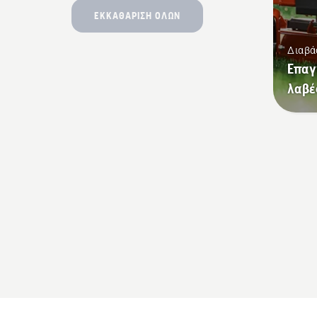
ΕΚΚΑΘΆΡΙΣΗ ΌΛΩΝ
Διαβά
Επαγ
λαβέ