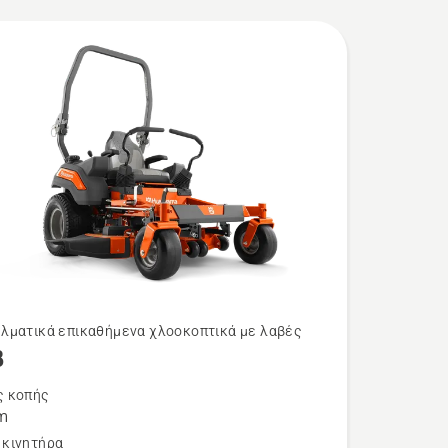
ές
λματικά επικαθήμενα χλοοκοπτικά με λαβές
8
τερες
ρειες
ς κοπής
m
 κινητήρα