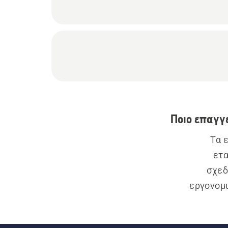
Ποιο επαγγ
Τα 
ετα
σχεδ
εργονομι
ομαλ
κραδ