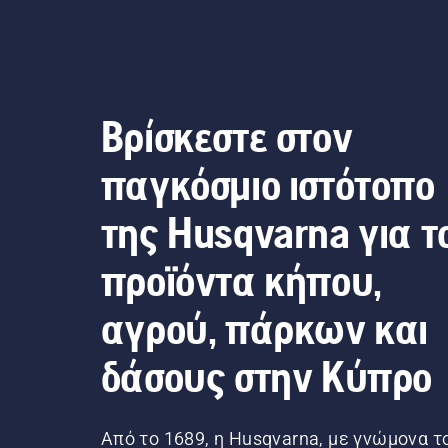
χλοοκοπ
Τα
Βρίσκεστε στον
περισ
παγκόσμιο ιστότοπο
γρασ
της Husqvarna για τ
χ
προϊόντα κήπου,
αγρού, πάρκων και
δάσους στην Κύπρο
Από το 1689, η Husqvarna, με γνώμονα τ