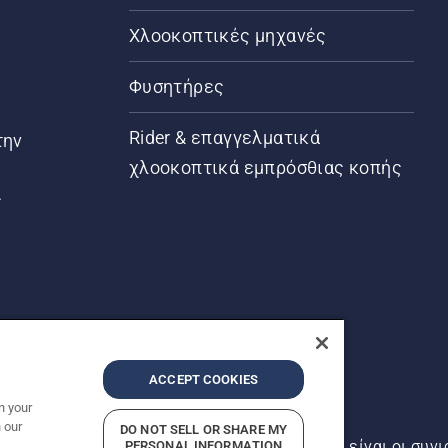
Χλοοκοπτικές μηχανές
Φυσητήρες
Rider & επαγγελματικά
την
χλοοκοπτικά εμπρόσθιας κοπής
ς
ACCEPT COOKIES
n your
 our
DO NOT SELL OR SHARE MY
αντός δικαιώματος. Οι εμφανιζόμενες τιμές είναι οι συνι
PERSONAL INFORMATION