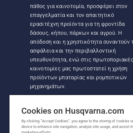
πάθος για καινοτομία, προσφέρει στον
επαγγελματία και τον απαιτητικό
ερασιτέχνη προϊόντα για τη φροντίδα
δάσους, κήπου, πάρκων και αγρού. Η
απόδοση και η χρηστικότητα συναντούν 
ασφάλεια και την περιβαλλοντική
υπευθυνότητα, ενώ στις πρωτοποριακέ
καινοτομίες μας πρωτοστατεί η χρήση
προϊόντων μπαταρίας και ρομποτικών
μηχανημάτων.
Cookies on Husqvarna.com
By clicking “Accept Cookies”, you agree to the storing of cookies o
device to enhance site navigation, analyze site usage, and assist in
© Husqvarna AB (δημοσ.) Με την επιφύλαξη π
marketing efforts.