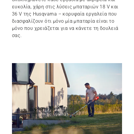
ευκολία, χάρη στις λύσεις μπαταριών 18 V και
Ε&Α για τις μπαταρίες
36 V της Husqvarna – κορυφαία εργαλεία που
Εξερευνήστε τη σειρά προϊόντων μπαταρίας
διασφαλίζουν ότι μόνο μία μπαταρία είναι το
μόνο που χρειάζεται για να κάνετε τη δουλειά
Εντοπισμός επιλεγμένου συνεργάτη
σας.