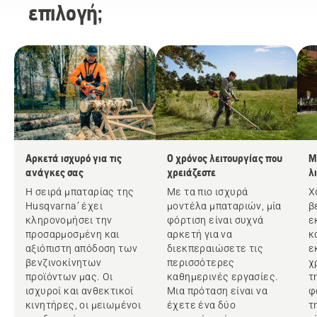
επιλογή;
Αρκετά ισχυρό για τις
Ο χρόνος λειτουργίας που
Μ
ανάγκες σας
χρειάζεστε
λ
Η σειρά μπαταρίας της
Με τα πιο ισχυρά
Χ
Husqvarna’ έχει
μοντέλα μπαταριών, μία
β
κληρονομήσει την
φόρτιση είναι συχνά
ε
προσαρμοσμένη και
αρκετή για να
κ
αξιόπιστη απόδοση των
διεκπεραιώσετε τις
ε
βενζινοκίνητων
περισσότερες
χ
προϊόντων μας. Οι
καθημερινές εργασίες.
τ
ισχυροί και ανθεκτικοί
Μια πρόταση είναι να
φ
κινητήρες, οι μειωμένοι
έχετε ένα δύο
τ