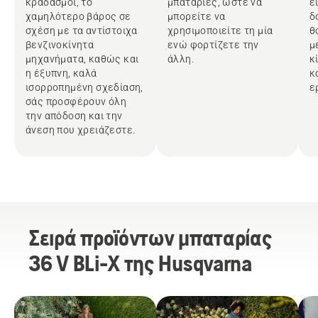
κραδασμοί, το
μπαταρίες, ώστε να
ε
χαμηλότερο βάρος σε
μπορείτε να
δ
σχέση με τα αντίστοιχα
χρησιμοποιείτε τη μία
θ
βενζινοκίνητα
ενώ φορτίζετε την
μ
μηχανήματα, καθώς και
άλλη.
κ
η έξυπνη, καλά
κ
ισορροπημένη σχεδίαση,
ε
σάς προσφέρουν όλη
την απόδοση και την
άνεση που χρειάζεστε.
Σειρά προϊόντων μπαταρίας
36 V BLi-X της Husqvarna