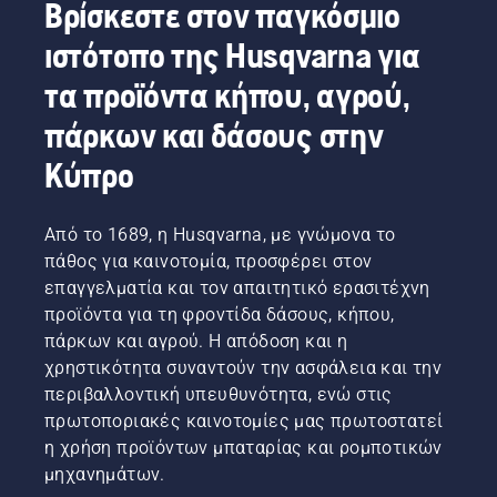
Βρίσκεστε στον παγκόσμιο
πρέπει
να
ιστότοπο της Husqvarna για
λάβετε
υπόψη
τα προϊόντα κήπου, αγρού,
όταν
αγοράζετε
πάρκων και δάσους στην
μπορντουροψάλιδο.
Κύπρο
Από το 1689, η Husqvarna, με γνώμονα το
πάθος για καινοτομία, προσφέρει στον
επαγγελματία και τον απαιτητικό ερασιτέχνη
προϊόντα για τη φροντίδα δάσους, κήπου,
πάρκων και αγρού. Η απόδοση και η
χρηστικότητα συναντούν την ασφάλεια και την
περιβαλλοντική υπευθυνότητα, ενώ στις
πρωτοποριακές καινοτομίες μας πρωτοστατεί
η χρήση προϊόντων μπαταρίας και ρομποτικών
μηχανημάτων.