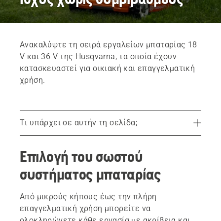
Ανακαλύψτε τη σειρά εργαλείων μπαταρίας 18
V και 36 V της Husqvarna, τα οποία έχουν
κατασκευαστεί για οικιακή και επαγγελματική
χρήση.
Τι υπάρχει σε αυτήν τη σελίδα;
Επιλογή του σωστού συστήματος μπαταρίας
Επιλογή του σωστού
Με οδηγό την εξαιρετική ευελιξία. Σύστημα μίας μπαταρίας. 100+ προϊόντα.
συστήματος μπαταρίας
Αξιόπιστη ισχύς μπαταρίας
Είναι η μπαταρία η σωστή επιλογή;
Από μικρούς κήπους έως την πλήρη
επαγγελματική χρήση μπορείτε να
Σειρά προϊόντων μπαταρίας 36 V BLi-X της Husqvarna
ολοκληρώνετε κάθε εργασία με ακρίβεια και