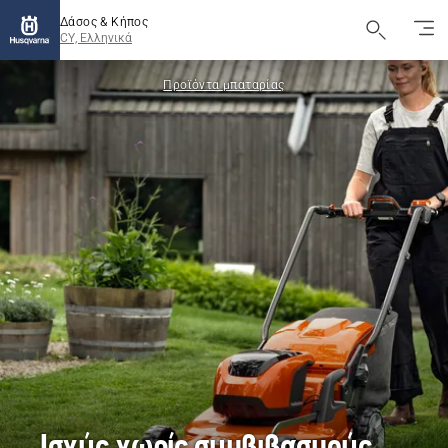
Δάσος & Κήπος
CY, Ελληνικά
Προϊόντα μπαταρίας
Ισχύς χωρίς συμβιβασμούς