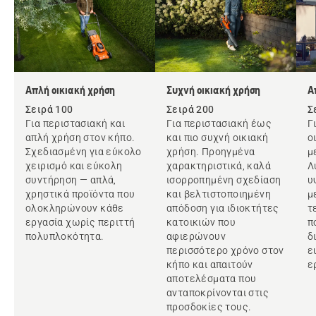
Απλή οικιακή χρήση
Συχνή οικιακή χρήση
Α
Σειρά 100
Σειρά 200
Σ
Για περιστασιακή και
Για περιστασιακή έως
Γ
απλή χρήση στον κήπο.
και πιο συχνή οικιακή
ο
Σχεδιασμένη για εύκολο
χρήση. Προηγμένα
μ
χειρισμό και εύκολη
χαρακτηριστικά, καλά
Λ
συντήρηση — απλά,
ισορροπημένη σχεδίαση
υ
χρηστικά προϊόντα που
και βελτιστοποιημένη
μ
ολοκληρώνουν κάθε
απόδοση για ιδιοκτήτες
τ
εργασία χωρίς περιττή
κατοικιών που
π
πολυπλοκότητα.
αφιερώνουν
δ
περισσότερο χρόνο στον
ε
κήπο και απαιτούν
ε
αποτελέσματα που
ανταποκρίνονται στις
προσδοκίες τους.