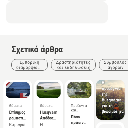
Σχετικά άρθρα
Εμπορική
Δραστηριότητες
Συμβουλές
διαμόρφωση
και εκδηλώσεις
αγορών
τοπίων
Θέματα
Η
προσέγγιση
της
Husqvarna
για τη
Θέματα
Θέματα
Προϊόντα
και
βιωσιμότητα
Επίσημος
Husqvarna.
καινοτομίες
Πόσο
ρομποτικός
Απόδοση
πράσινες
συνεργάτης
που
Κορυφαία
Η