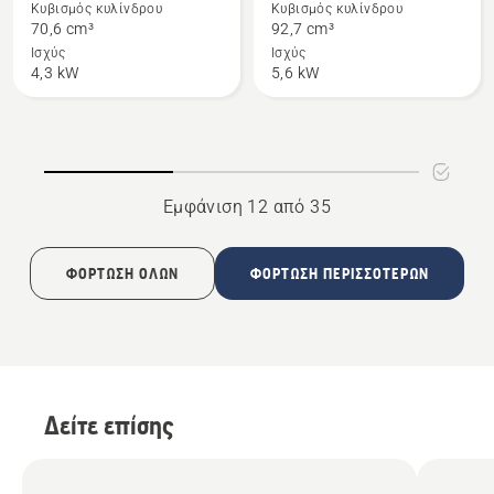
Κυβισμός κυλίνδρου
Κυβισμός κυλίνδρου
για
για
70,6 cm³
92,7 cm³
το
το
Ισχύς
Ισχύς
4,3 kW
5,6 kW
572 XP®
592 XP®
Εμφάνιση 12 από 35
ΦΌΡΤΩΣΗ ΌΛΩΝ
ΦΌΡΤΩΣΗ ΠΕΡΙΣΣΌΤΕΡΩΝ
Δείτε επίσης