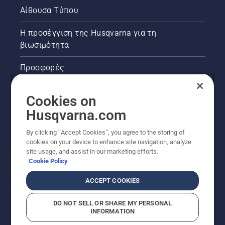
Αίθουσα Τύπου
Η προσέγγιση της Husqvarna για τη
βιωσιμότητα
Προσφορές
Νομικές πληροφορίες προϊόντων
Cookies on
Husqvarna.com
Άλλοι ιστότοποι Husqvarna
By clicking “Accept Cookies”, you agree to the storing of
cookies on your device to enhance site navigation, analyze
site usage, and assist in our marketing efforts.
Cookie Policy
ACCEPT COOKIES
DO NOT SELL OR SHARE MY PERSONAL
INFORMATION
© Husqvarna AB (δημοσ.) Με την επιφύλαξη παντός