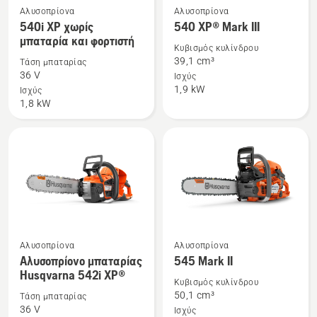
Αλυσοπρίονα
Αλυσοπρίονα
Δείτε
Δείτε
540i XP χωρίς
540 XP® Mark III
περισσότερες
περισσότερες
μπαταρία και φορτιστή
λεπτομέρειες
λεπτομέρειες
Κυβισμός κυλίνδρου
39,1 cm³
Τάση μπαταρίας
για
για
36 V
Ισχύς
το
το
1,9 kW
Ισχύς
540i
540 XP®
1,8 kW
XP
Mark
χωρίς
III
μπαταρία
και
φορτιστή
Αλυσοπρίονα
Αλυσοπρίονα
Δείτε
Δείτε
Αλυσοπρίονο μπαταρίας
545 Mark II
περισσότερες
περισσότερες
Husqvarna 542i XP®
λεπτομέρειες
λεπτομέρειες
Κυβισμός κυλίνδρου
50,1 cm³
Τάση μπαταρίας
για
για
36 V
Ισχύς
το
το