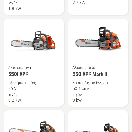
2,7 kW
Ισχύς
Αλυσοπρίονο
545
1,8 kW
μπαταρίας
Mark
Husqvarna
II
542i
XP®
Δείτε
Δείτε
Αλυσοπρίονα
Αλυσοπρίονα
περισσότερες
περισσότερες
550i XP®
550 XP® Mark II
λεπτομέρειες
λεπτομέρειες
Τάση μπαταρίας
Κυβισμός κυλίνδρου
για
για
36 V
50,1 cm³
το
το
Ισχύς
Ισχύς
3,2 kW
3 kW
550i
550 XP®
XP®
Mark
II