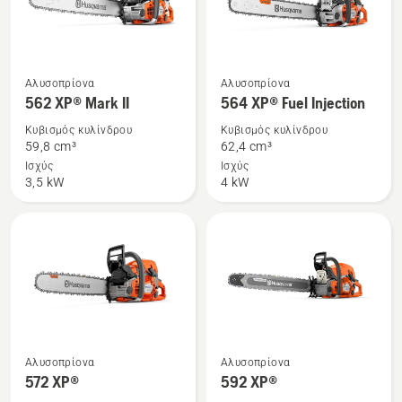
Δείτε
Δείτε
Αλυσοπρίονα
Αλυσοπρίονα
περισσότερες
περισσότερες
562 XP® Mark II
564 XP® Fuel Injection
λεπτομέρειες
λεπτομέρειες
Κυβισμός κυλίνδρου
Κυβισμός κυλίνδρου
για
για
59,8 cm³
62,4 cm³
το
το
Ισχύς
Ισχύς
3,5 kW
4 kW
562 XP®
564 XP®
Mark
Fuel
II
Injection
Δείτε
Δείτε
Αλυσοπρίονα
Αλυσοπρίονα
περισσότερες
περισσότερες
572 XP®
592 XP®
λεπτομέρειες
λεπτομέρειες