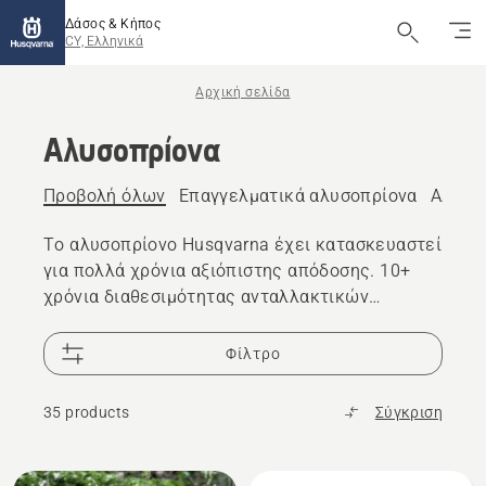
Δάσος & Κήπος
CY, Ελληνικά
Αρχική σελίδα
Αλυσοπρίονα
Προβολή όλων
Επαγγελματικά αλυσοπρίονα
Αλυσο
Το αλυσοπρίονο Husqvarna έχει κατασκευαστεί
για πολλά χρόνια αξιόπιστης απόδοσης. 10+
χρόνια διαθεσιμότητας ανταλλακτικών
αλυσοπρίονων και 25.000 μεταπωλητές σε όλο
τον κόσμο είναι στη διάθεσή σας αν χρειάζεστε
Φίλτρο
υποστήριξη
35 products
Σύγκριση
Όλα