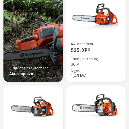
τα
προϊόντα
Δείτε
Αλυσοπρίονα
περισσότερες
535i XP®
λεπτομέρειες
Τάση μπαταρίας
για
36 V
Διαβάστε περισσότερα
το
Ισχύς
Αλυσοπρίονα
1,45 kW
535i
XP®