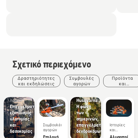
Σχετικό περιεχόμενο
Ιστορίες
και
έμπνευση
Δραστηριότητες
Συμβουλές
Προϊόντα
Tree
και εκδηλώσεις
αγορών
και
Talks
καινοτομίες
από τη
Husqvarna:
Λύσεις
Επαγγελματικός
Η φωνή
εξοπλισμός
των
υλοτομίας
σημερινών
και
επαγγελματιών
Συμβουλές
Ιστορίες
Προϊόντα
αγορών
και
δασοκομίας
δενδροκόμων
και
έμπνευση
Επιλογή
Αλυσοπρίονα