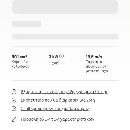
50,1 cm³
3 kW
19,6 m/s
Κυβισμός
Ταχύτητα
1
Ισχύς
κυλίνδρου
αλυσίδας στη
μέγιστη ισχύ
Εξαιρετική ικανότητα ψύξης για μεγαλύτερη διάρκεια 
Σκοπευτικό που θα διαρκέσει μια ζωή
Σταθεροποιημένα παξιμάδια λάμας
Προβολή όλων των χαρακτηριστικών