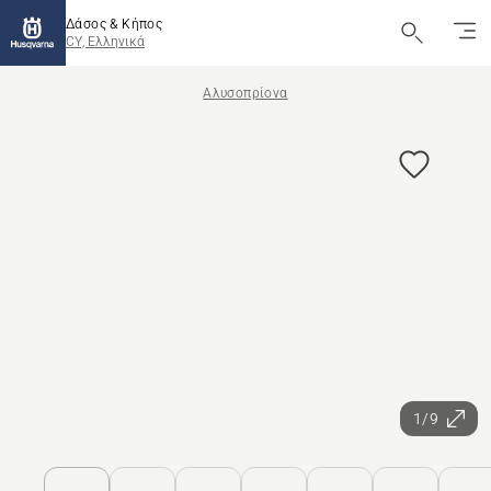
Δάσος & Κήπος
CY, Ελληνικά
Αλυσοπρίονα
1/9