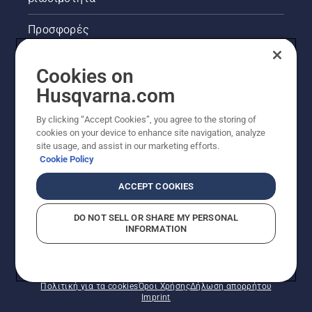
λέει.
Προσφορές
Νομικές πληροφορίες προϊόντων
Cookies on
Husqvarna.com
Άλλοι ιστότοποι Husqvarna
By clicking “Accept Cookies”, you agree to the storing of
cookies on your device to enhance site navigation, analyze
site usage, and assist in our marketing efforts.
Cookie Policy
ACCEPT COOKIES
DO NOT SELL OR SHARE MY PERSONAL
INFORMATION
© Husqvarna AB (δημοσ.) Με την επιφύλαξη παντός
δικαιώματος. Οι εμφανιζόμενες τιμές είναι οι
συνιστώμενες τιμές λιανικής.
Πολιτική για τα cookies
Όροι Χρήσης
Δήλωση απορρήτου
Imprint