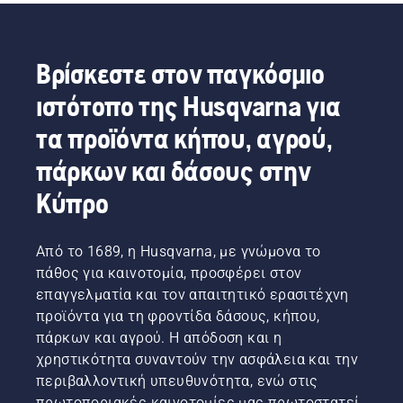
Woodman
για
Εδώ θα
τύπο
Speights,
εσάς.
βρείτε
αλυσοπρίονου.
πυροσβέστης
μερικές
στην
συμβουλές
Βρίσκεστε στον παγκόσμιο
περιοχή
που θα
του
σας
ιστότοπο της Husqvarna για
Μισισιπή
βοηθήσουν
η οποία
να
τα προϊόντα κήπου, αγρού,
επλήγη
ετοιμάσετε
πάρκων και δάσους στην
πρόσφατα
το
από
αλυσοπρίονό
Κύπρο
καταιγίδα,
σας για
έχει
να
μεγάλη
αναλάβει
Από το 1689, η Husqvarna, με γνώμονα το
εμπειρία
δράση.
πάθος για καινοτομία, προσφέρει στον
στις
εργασίες
επαγγελματία και τον απαιτητικό ερασιτέχνη
με
προϊόντα για τη φροντίδα δάσους, κήπου,
αλυσοπρίονα
πάρκων και αγρού. Η απόδοση και η
κάτω
χρηστικότητα συναντούν την ασφάλεια και την
από
περιβαλλοντική υπευθυνότητα, ενώ στις
σκληρές
συνθήκες.
πρωτοποριακές καινοτομίες μας πρωτοστατεί