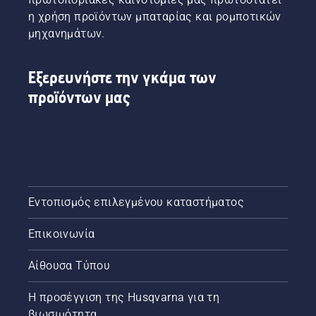
Μία από
η χρήση προϊόντων μπαταρίας και ρομποτικών
αυτές
μηχανημάτων.
τις
εργασίες
είναι και
Εξερευνήστε την γκάμα των
ο
προϊόντων μας
καθαρισμός
μετά
από
καταιγίδα,
κάτι που
πρέπει
να
γίνεται
Εντοπισμός επιλεγμένου καταστήματος
μόνο
από
Επικοινωνία
εκπαιδευμένους
επαγγελματίες.
"Έχω δει
Αίθουσα Τύπου
πολύ
μεγάλες
Η προσέγγιση της Husqvarna για τη
ζημιές",
βιωσιμότητα