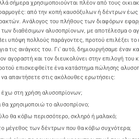
λλά σήμερα χρησιμοποιούνται πλέον από τους οικια
φαρμογές: από την κοπή καυσόξυλων ή δέντρων έως
ρακτών. Ανάλογος του πλήθους των διαφόρων εφαρ
ς των διαθέσιμων αλυσοπρίονων, με αποτέλεσμα ο α
βει υπόψη πολλούς παράγοντες, προτού επιλέξει το
για τις ανάγκες του. Γι' αυτό, δημιουργήσαμε έναν κ
ον αγοραστή και τον διευκολύνει στην επιλογή του 
ροτού επισκεφθείτε ένα κατάστημα πώλησης αλυσο
να απαντήσετε στις ακόλουθες ερωτήσεις:
 έχω στη χρήση αλυσοπρίονων;
 θα χρησιμοποιώ το αλυσοπρίονο;
ξύλο θα κόβω περισσότερο, σκληρό ή μαλακό;
 το μέγεθος των δέντρων που θα κόβω συχνότερα;