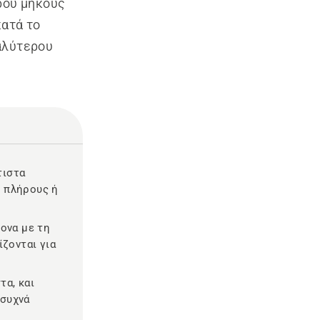
ρου μήκους
κατά το
αλύτερου
τιστα
ς πλήρους ή
ίονα με τη
ζονται για
τα, και
 συχνά