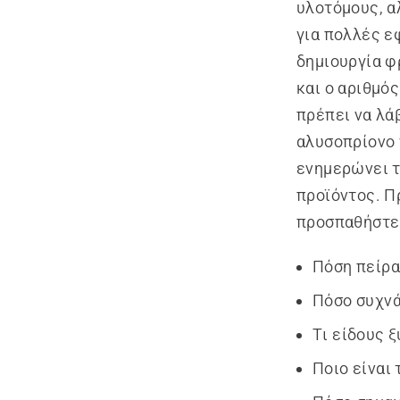
υλοτόμους, α
για πολλές ε
δημιουργία φ
και ο αριθμό
πρέπει να λά
αλυσοπρίονο 
ενημερώνει τ
προϊόντος. Π
προσπαθήστε 
Πόση πείρα
Πόσο συχνά
Τι είδους 
Ποιο είναι