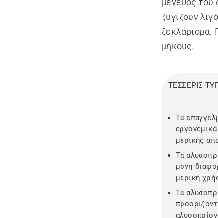
μέγεθος του 
ζυγίζουν λιγ
ξεκλάρισμα. 
μήκους.
ΤΕΣΣΕΡΙΣ ΤΥ
Τα
επαγγελ
εργονομικά
μερικής απ
Τα αλυσοπρί
μόνη διαφο
μερική χρήσ
Τα αλυσοπρί
προορίζοντ
αλυσοπρίον