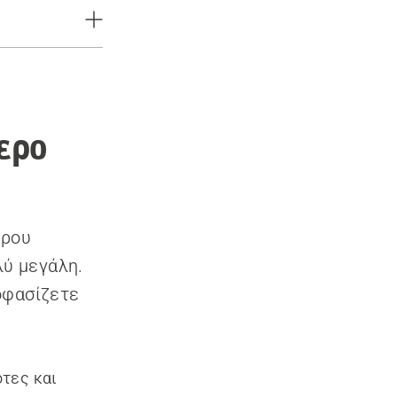
ερο
ς
ερου
λύ μεγάλη.
οφασίζετε
τες και