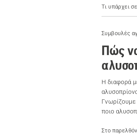
Τι υπάρχει σε
Εισαγωγή
Μέγεθος αλ
Συμβουλές α
Μήκος λάμ
Συνιστώμεν
Πώς να
αλυσοπ
Η διαφορά μ
αλυσοπρίονο
Γνωρίζουμε 
ποιο αλυσοπ
Στο παρελθό