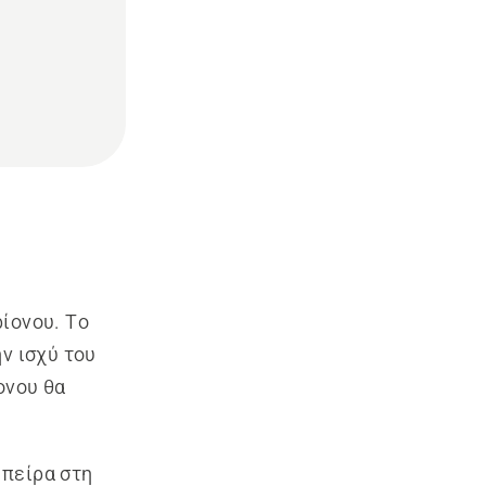
ίονου. Το
ν ισχύ του
ονου θα
 πείρα στη