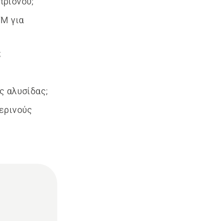
πρίονου;
TM για
;
ς αλυσίδας;
μερινούς