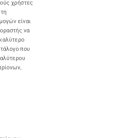
κούς χρήστες
 τη
μογών είναι
γοραστής να
 καλύτερο
ατάλογο που
καλύτερου
πρίονων,