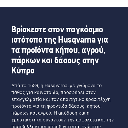
πιο
ειδικούς
καλωδίων
γίνεται
απαιτητικοί
στον
υψηλής
όμως αν
χρήστες
κλάδο
τάσης.
τα ξηρά,
μας.
για
Είναι μια
καφέ
απαντήσεις
σκληρή
κομμάτια
Βρίσκεστε στον παγκόσμιο
σε αυτά
δουλειά
χώμα
τα
ιστότοπο της Husqvarna για
που
και τα
ερωτήματα.
απαιτεί
ζιζάνια
τα προϊόντα κήπου, αγρού,
υψηλή
καταστρέφουν
ακρίβεια
την
πάρκων και δάσους στην
ανά
εμπειρία
πάσα
σας; Δεν
Κύπρο
στιγμή.
χρειάζεται
Ο Gerry
να
Breton,
ανησυχείτε.
Από το 1689, η Husqvarna, με γνώμονα το
Διευθυντής
Ακολουθεί
πάθος για καινοτομία, προσφέρει στον
Ασφάλειας
ένας
επαγγελματία και τον απαιτητικό ερασιτέχνη
της
αναλυτικός
Lucas
προϊόντα για τη φροντίδα δάσους, κήπου,
οδηγός
Tree
για το
πάρκων και αγρού. Η απόδοση και η
Experts,
πώς
χρηστικότητα συναντούν την ασφάλεια και την
αποφάσισε
μπορείτε
περιβαλλοντική υπευθυνότητα, ενώ στις