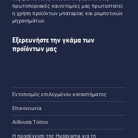
σε
να
πρωτοποριακές καινοτομίες μας πρωτοστατεί
πρώιμο
επιδιορθώσετε
στάδιο
η χρήση προϊόντων μπαταρίας και ρομποτικών
το αραιό
να
γρασίδι.
μηχανημάτων.
επενδύσει
σε
πριόνια
Εξερευνήστε την γκάμα των
Husqvarna
προϊόντων μας
με το
μοναδικό
φρένο
αλυσίδας
TrioBrake.
Αποδείχθηκε
μια
επικερδής
Εντοπισμός επιλεγμένου καταστήματος
επένδυση.
Ο
Επικοινωνία
χρήστης
αλυσοπρίονου
Αίθουσα Τύπου
Bill
Raleigh
Η προσέγγιση της Husqvarna για τη
και οι