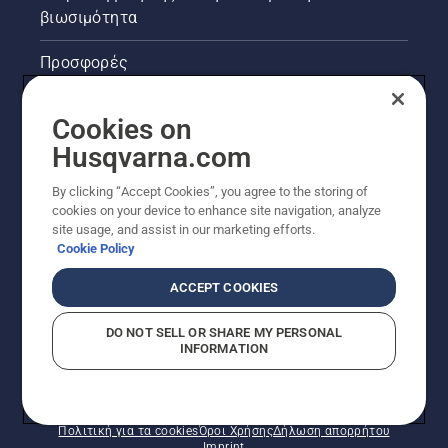
συνάδελφοι
βιωσιμότητα
του
εργάζονται
Προσφορές
τώρα
πιο
Νομικές πληροφορίες προϊόντων
έξυπνα -
Cookies on
χρησιμοποιώντας
Husqvarna.com
καλύτερες
Άλλοι ιστότοποι Husqvarna
τεχνικές
By clicking “Accept Cookies”, you agree to the storing of
εργασίας
cookies on your device to enhance site navigation, analyze
και
site usage, and assist in our marketing efforts.
δουλεύοντας
Cookie Policy
με
μεγαλύτερη
ACCEPT COOKIES
ασφάλεια
και
DO NOT SELL OR SHARE MY PERSONAL
εργονομία.
INFORMATION
© Husqvarna AB (δημοσ.) Με την επιφύλαξη παντός
δικαιώματος. Οι εμφανιζόμενες τιμές είναι οι
συνιστώμενες τιμές λιανικής.
Πολιτική για τα cookies
Όροι Χρήσης
Δήλωση απορρήτου
Imprint