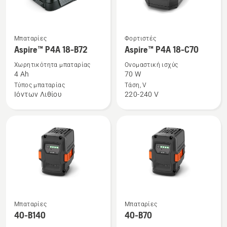
Δείτε
Δείτε
Μπαταρίες
Φορτιστές
περισσότερες
περισσότερες
Aspire™ P4A 18-B72
Aspire™ P4A 18-C70
λεπτομέρειες
λεπτομέρειες
Χωρητικότητα μπαταρίας
Ονομαστική ισχύς
για
για
4 Ah
70 W
το
το
Τύπος μπαταρίας
Τάση, V
Ιόντων Λιθίου
220-240 V
Aspire™
Aspire™
P4A
P4A
18-
18-
B72
C70
Δείτε
Δείτε
Μπαταρίες
Μπαταρίες
περισσότερες
περισσότερες
40-B140
40-B70
λεπτομέρειες
λεπτομέρειες