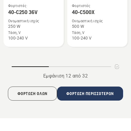
Δείτε
Δείτε
Φορτιστές
Φορτιστές
περισσότερες
περισσότερες
40-C250 36V
40-C500X
λεπτομέρειες
λεπτομέρειες
Ονομαστική ισχύς
Ονομαστική ισχύς
για
για
250 W
500 W
το
το
Τάση, V
Τάση, V
100-240 V
100-240 V
40-
40-
C250
C500X
36V
Εμφάνιση 12 από 32
ΦΌΡΤΩΣΗ ΌΛΩΝ
ΦΌΡΤΩΣΗ ΠΕΡΙΣΣΌΤΕΡΩΝ