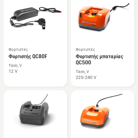
Δείτε
Δείτε
Φορτιστές
Φορτιστές
περισσότερες
περισσότερες
Φορτιστής QC80F
Φορτιστής μπαταρίας
λεπτομέρειες
λεπτομέρειες
QC500
Τάση, V
για
για
12 V
Τάση, V
το
το
220-240 V
Φορτιστής
Φορτιστής
QC80F
μπαταρίας
QC500