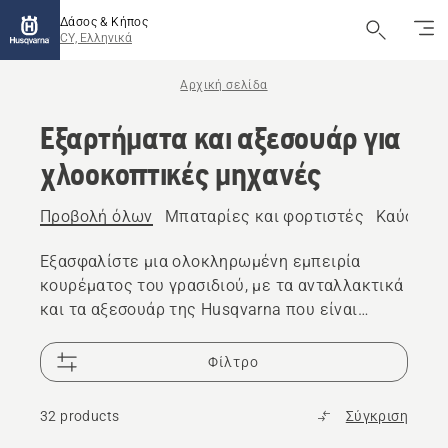
Δάσος & Κήπος
CY, Ελληνικά
Αρχική σελίδα
Εξαρτήματα και αξεσουάρ για
χλοοκοπτικές μηχανές
Προβολή όλων
Μπαταρίες και φορτιστές
Καύσιμο 
Εξασφαλίστε μια ολοκληρωμένη εμπειρία
κουρέματος του γρασιδιού, με τα ανταλλακτικά
και τα αξεσουάρ της Husqvarna που είναι
κατάλληλα για την εργασία σας.
Φίλτρο
32 products
Σύγκριση