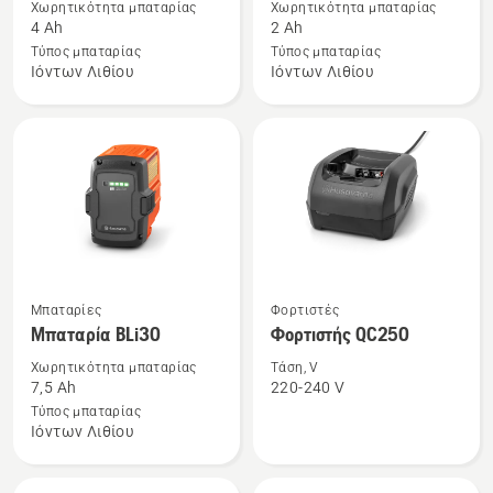
Χωρητικότητα μπαταρίας
Χωρητικότητα μπαταρίας
για
για
4 Ah
2 Ah
το
το
Τύπος μπαταρίας
Τύπος μπαταρίας
Ιόντων Λιθίου
Ιόντων Λιθίου
40-
40-
B140
B70
Δείτε
Δείτε
Μπαταρίες
Φορτιστές
περισσότερες
περισσότερες
Μπαταρία BLi30
Φορτιστής QC250
λεπτομέρειες
λεπτομέρειες
Χωρητικότητα μπαταρίας
Τάση, V
για
για
7,5 Ah
220-240 V
το
το
Τύπος μπαταρίας
Ιόντων Λιθίου
Μπαταρία
Φορτιστής
BLi30
QC250