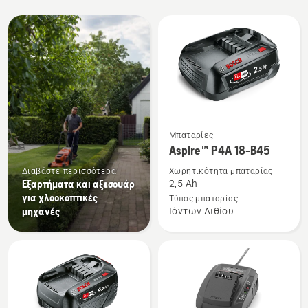
Όλα
τα
προϊόντα
Δείτε
Μπαταρίες
περισσότερες
Aspire™ P4A 18-B45
λεπτομέρειες
Διαβάστε περισσότερα
Χωρητικότητα μπαταρίας
για
Εξαρτήματα και αξεσουάρ
2,5 Ah
το
για χλοοκοπτικές
Τύπος μπαταρίας
μηχανές
Ιόντων Λιθίου
Aspire™
P4A
18-
B45