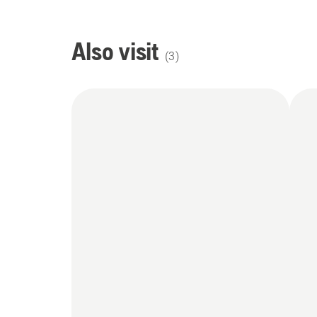
Also visit
(
3
)