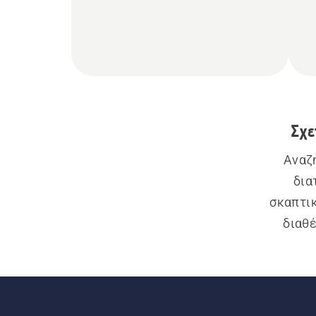
Σχε
Αναζη
δια
σκαπτικ
διαθέ
αντικα
επίση