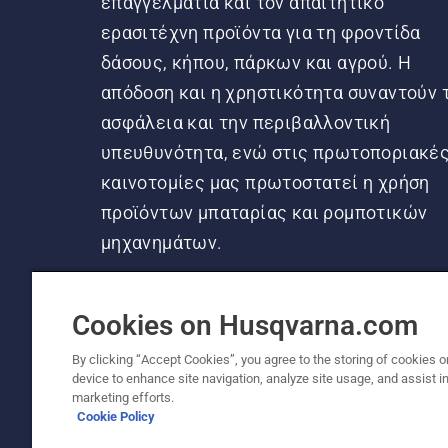
επαγγελματία και τον απαιτητικό
ερασιτέχνη προϊόντα για τη φροντίδα
δάσους, κήπου, πάρκων και αγρού. Η
απόδοση και η χρηστικότητα συναντούν 
ασφάλεια και την περιβαλλοντική
υπευθυνότητα, ενώ στις πρωτοποριακέ
καινοτομίες μας πρωτοστατεί η χρήση
προϊόντων μπαταρίας και ρομποτικών
μηχανημάτων.
Cookies on Husqvarna.com
By clicking “Accept Cookies”, you agree to the storing of cookies o
device to enhance site navigation, analyze site usage, and assist in
© Husqvarna AB (δημοσ.) Με την επιφύλαξη π
marketing efforts.
Cookie Policy
Πολιτική για τα cookies
Όροι Χρήσης
Δήλωση απορ