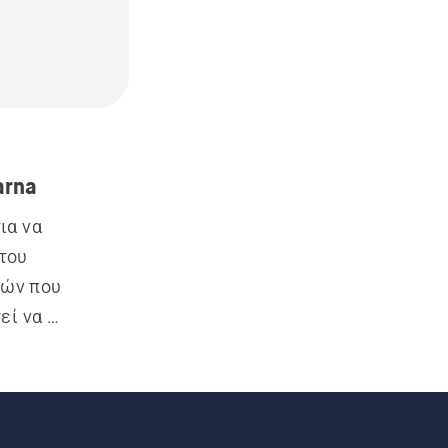
arna
α να 
του 
ών που 
ί να 
μβάνει 
 άλλα 