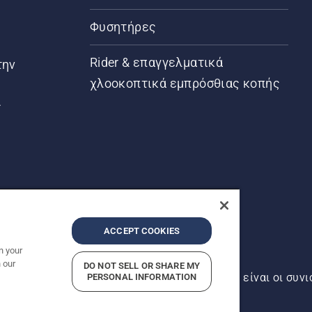
Φυσητήρες
Rider & επαγγελματικά
την
χλοοκοπτικά εμπρόσθιας κοπής
ς
ACCEPT COOKIES
n your
 our
DO NOT SELL OR SHARE MY
αντός δικαιώματος. Οι εμφανιζόμενες τιμές είναι οι συνι
PERSONAL INFORMATION
ρήτου
Imprint