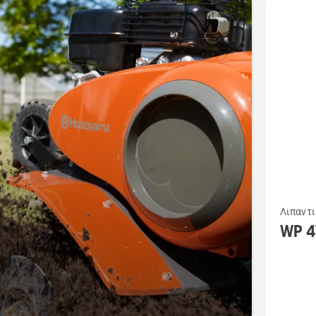
όντα
Δείτε
Λιπαντ
περισσό
WP 4
λεπτομέ
για
το
WP 4T