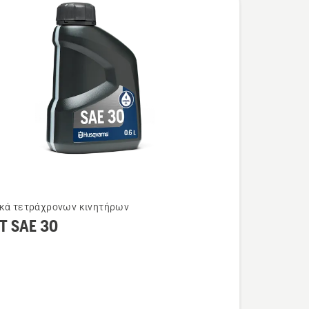
ικά τετράχρονων κινητήρων
τερες
T SAE 30
ρειες