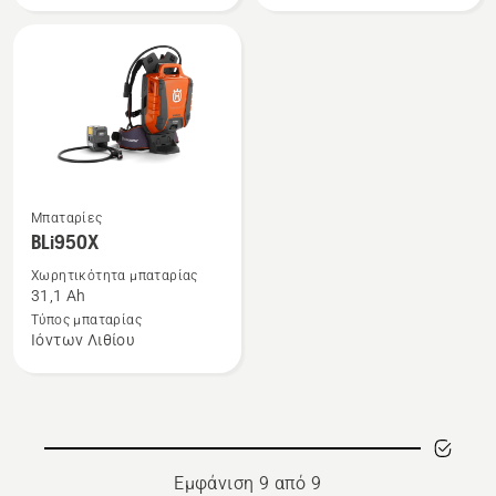
B330X
B540X
Δείτε
Μπαταρίες
περισσότερες
BLi950X
λεπτομέρειες
Χωρητικότητα μπαταρίας
για
31,1 Ah
το
Τύπος μπαταρίας
Ιόντων Λιθίου
BLi950X
Εμφάνιση 9 από 9