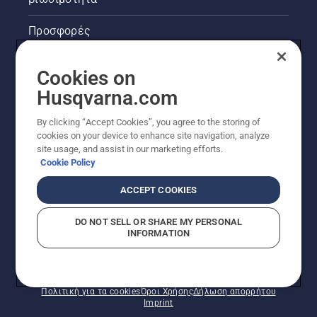
Προσφορές
Νομικές πληροφορίες προϊόντων
Cookies on
Husqvarna.com
Άλλοι ιστότοποι Husqvarna
By clicking “Accept Cookies”, you agree to the storing of
cookies on your device to enhance site navigation, analyze
site usage, and assist in our marketing efforts.
Cookie Policy
ACCEPT COOKIES
DO NOT SELL OR SHARE MY PERSONAL
INFORMATION
© Husqvarna AB (δημοσ.) Με την επιφύλαξη παντός
δικαιώματος. Οι εμφανιζόμενες τιμές είναι οι
συνιστώμενες τιμές λιανικής.
Πολιτική για τα cookies
Όροι Χρήσης
Δήλωση απορρήτου
Imprint