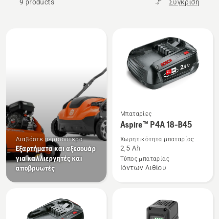
9 products
Σύγκριση
Όλα
τα
προϊόντα
Δείτε
Μπαταρίες
περισσότερες
Aspire™ P4A 18-B45
λεπτομέρειες
Διαβάστε περισσότερα
Χωρητικότητα μπαταρίας
για
Εξαρτήματα και αξεσουάρ
2,5 Ah
το
για καλλιεργητές και
Τύπος μπαταρίας
αποβρυωτές
Ιόντων Λιθίου
Aspire™
P4A
18-
B45