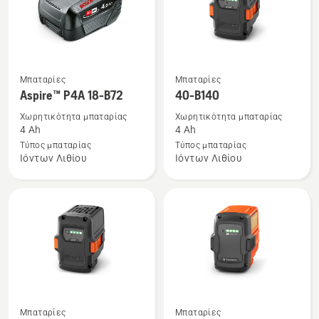
Δείτε
Δείτε
Μπαταρίες
Μπαταρίες
περισσότερες
περισσότερες
Aspire™ P4A 18-B72
40-B140
λεπτομέρειες
λεπτομέρειες
Χωρητικότητα μπαταρίας
Χωρητικότητα μπαταρίας
για
για
4 Ah
4 Ah
το
το
Τύπος μπαταρίας
Τύπος μπαταρίας
Ιόντων Λιθίου
Ιόντων Λιθίου
Aspire™
40-
P4A
B140
18-
B72
Δείτε
Δείτε
Μπαταρίες
Μπαταρίες