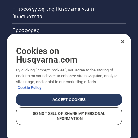
Η προσέγγιση της Husqvarna για τη
βιωσιμότητα
Προσφορές
Νομικές πληροφορίες προϊόντων
Cookies on
Husqvarna.com
Άλλοι ιστότοποι Husqvarna
By clicking “Accept Cookies”, you agree to the storing of
cookies on your device to enhance site navigation, analyze
site usage, and assist in our marketing efforts.
Cookie Policy
ACCEPT COOKIES
DO NOT SELL OR SHARE MY PERSONAL
INFORMATION
© Husqvarna AB (δημοσ.) Με την επιφύλαξη παντός
δικαιώματος. Οι εμφανιζόμενες τιμές είναι οι