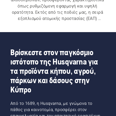
όπως ρυθμιζόμενη εφαρμογή και υψηλή 
ορατότητα. Εκτός από τις ποδιές μας, η σειρά 
εξοπλισμού ατομικής προστασίας (ΕΑΠ) 
περιλαμβάνει επίσης κράνη δασοκομίας, 
ωτοασπίδες, γυαλιά ασφαλείας, παντελόνια για 
χρήση αλυσοπρίονων, μπουφάν για χρήση 
αλυσοπρίονων, μπότες για χρήση 
αλυσοπρίονων, γάντια για χρήση αλυσοπρίονων 
Βρίσκεστε στον παγκόσμιο
και πολλά άλλα σημαντικά μέσα προστασίας.
ιστότοπο της Husqvarna για
τα προϊόντα κήπου, αγρού,
πάρκων και δάσους στην
Κύπρο
Από το 1689, η Husqvarna, με γνώμονα το
πάθος για καινοτομία, προσφέρει στον
επαγγελματία και τον απαιτητικό ερασιτέχνη