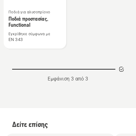
Δείτε
Ποδιά για αλυσοπρίονο
περισσότερες
Ποδιά προστασίας,
λεπτομέρειες
Functional
για
Εγκρίθηκε σύμφωνα με
το
EN 343
Ποδιά
προστασίας,
Functional
Εμφάνιση 3 από 3
Δείτε επίσης