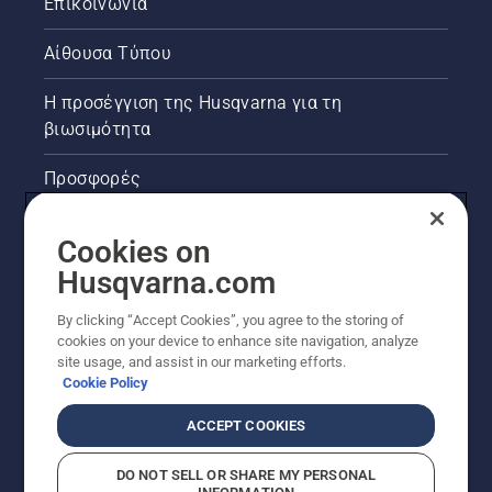
Επικοινωνία
Αίθουσα Τύπου
Η προσέγγιση της Husqvarna για τη
βιωσιμότητα
Προσφορές
Νομικές πληροφορίες προϊόντων
Cookies on
Husqvarna.com
Άλλοι ιστότοποι Husqvarna
By clicking “Accept Cookies”, you agree to the storing of
cookies on your device to enhance site navigation, analyze
site usage, and assist in our marketing efforts.
Cookie Policy
ACCEPT COOKIES
DO NOT SELL OR SHARE MY PERSONAL