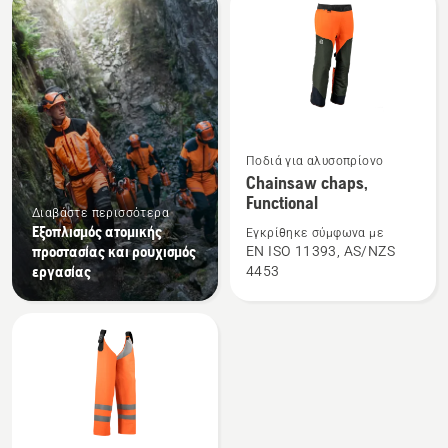
τα
προϊόντα
Δείτε
Ποδιά για αλυσοπρίονο
περισσότερες
Chainsaw chaps,
Functional
λεπτομέρειες
Διαβάστε περισσότερα
για
Εξοπλισμός ατομικής
Εγκρίθηκε σύμφωνα με
το
προστασίας και ρουχισμός
EN ISO 11393, AS/NZS
εργασίας
4453
Chainsaw
chaps,
Functional