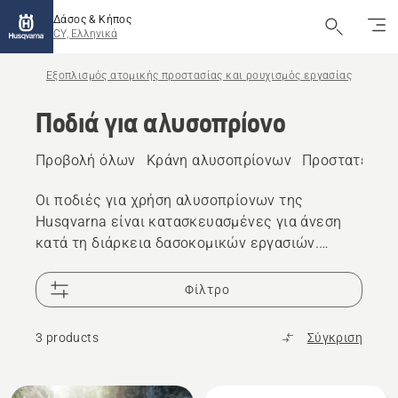
Δάσος & Κήπος
CY, Ελληνικά
Εξοπλισμός ατομικής προστασίας και ρουχισμός εργασίας
Ποδιά για αλυσοπρίονο
Προβολή όλων
Κράνη αλυσοπρίονων
Προστατευτικ
Οι ποδιές για χρήση αλυσοπρίονων της
Husqvarna είναι κατασκευασμένες για άνεση
κατά τη διάρκεια δασοκομικών εργασιών.
Εξερευνήστε τις ανθεκτικές προστατευτικές
ποδιές μας, που είναι ιδανικές για απαιτητικές
Φίλτρο
εργασίες ή περιστασιακή χρήση.
3 products
Σύγκριση
Όλα