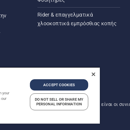
Rider & επαγγελματικά
την
χλοοκοπτικά εμπρόσθιας κοπής
ς
ACCEPT COOKIES
n your
 our
DO NOT SELL OR SHARE MY
αντός δικαιώματος. Οι εμφανιζόμενες τιμές είναι οι συνι
PERSONAL INFORMATION
ρήτου
Imprint