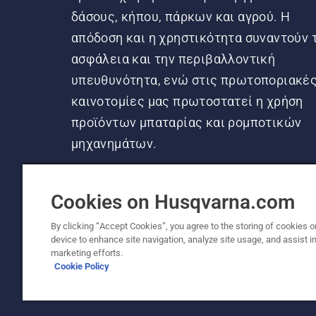
δάσους, κήπου, πάρκων και αγρού. Η
απόδοση και η χρηστικότητα συναντούν 
ασφάλεια και την περιβαλλοντική
υπευθυνότητα, ενώ στις πρωτοποριακέ
καινοτομίες μας πρωτοστατεί η χρήση
προϊόντων μπαταρίας και ρομποτικών
μηχανημάτων.
Cookies on Husqvarna.com
By clicking “Accept Cookies”, you agree to the storing of cookies o
device to enhance site navigation, analyze site usage, and assist in
© Husqvarna AB (δημοσ.) Με την επιφύλαξη π
marketing efforts.
Cookie Policy
Πολιτική για τα cookies
Όροι Χρήσης
Δήλωση απορ