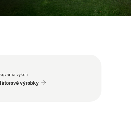
usqvarna výkon
átorové výrobky