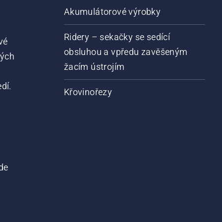
Akumulátorové výrobky
Ridery – sekačky se sedící
vé
obsluhou a vpředu zavěšeným
vých
žacím ústrojím
dí.
Křovinořezy
de