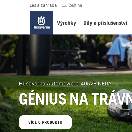
Les a zahrada
–
CZ, Čeština
Výrobky
Díly a příslušenství
Husqvarna
Les
a
Husqvarna Automower® 405VE NERA
zahrada
GÉNIUS NA TRÁV
Česko
VÍCE O PRODUKTU