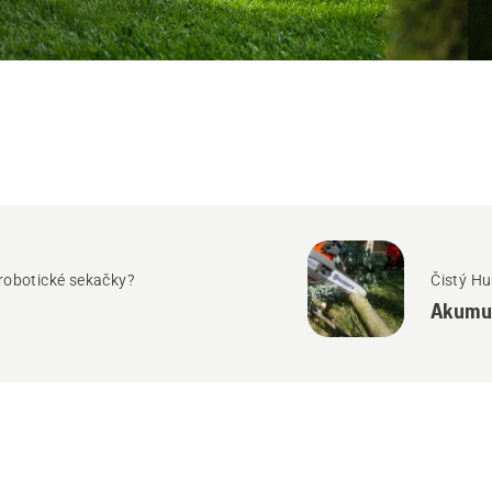
 robotické sekačky?
Čistý H
Akumul