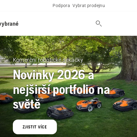
Podpora
Vybrat prodejnu
vybrané
Komerční robotické sekačky
Novinky 2026 a
nejširší portfolio na
světě
ZJISTIT VÍCE