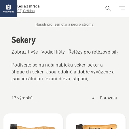
Les a zahrada
CZ, Čeština
Nářadí pro lesnictví a péči o stromy
Sekery
Zobrazit vše
Vodicí lišty
Řetězy pro řetězové pily
Ná
Podívejte se na naši nabídku seker, seker a
štípacích seker. Jsou odolné a dobře vyvážené a
jsou ideální při řezání dřeva, štípání,
zahradnických pracích a podobných pracích.
17 výrobků
Porovnat
Všechny
výrobky