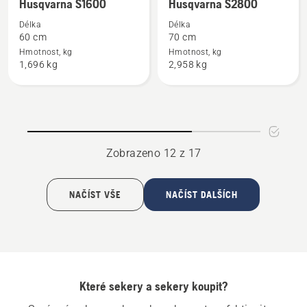
více
více
topůrky
topůrky
Husqvarna S1600
Husqvarna S2800
informací
informací
Délka
Délka
o
o
60 cm
70 cm
Husqvarna
Husqvarna
Hmotnost, kg
Hmotnost, kg
1,696 kg
2,958 kg
S1600
S2800
Zobrazeno 12 z 17
NAČÍST VŠE
NAČÍST DALŠÍCH
Které sekery a sekery koupit?