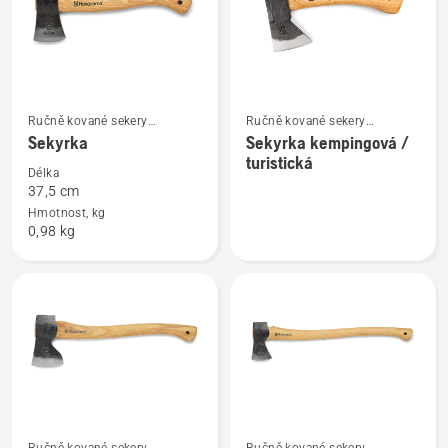
Zobrazit
Zobrazit
Ručně kované sekery
Ručně kované sekery
více
více
s dřevěnými topůrky
s dřevěnými topůrky
Sekyrka
Sekyrka kempingová /
turistická
informací
informací
Délka
o
o
37,5 cm
Sekyrka
Sekyrka
Hmotnost, kg
0,98 kg
kempingová
/
turistická