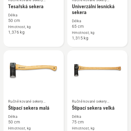
Ručně kované sekery
Ručně kované sekery
Zobrazit
Zobrazit
s dřevěnými topůrky
s dřevěnými topůrky
Tesařská sekera
Univerzální lesnická
více
více
sekera
informací
informací
Délka
50 cm
Délka
o
o
65 cm
Hmotnost, kg
Tesařská
Univerzální
1,376 kg
Hmotnost, kg
sekera
lesnická
1,315 kg
sekera
Zobrazit
Zobrazit
Ručně kované sekery
Ručně kované sekery
více
více
s dřevěnými topůrky
s dřevěnými topůrky
Štípací sekera malá
Štípací sekera velká
informací
informací
Délka
Délka
o
o
50 cm
75 cm
Štípací
Štípací
Hmotnost, kg
Hmotnost, kg