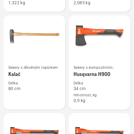
1,322 kg
2,085 kg
sekera
sekera
malá
velká
Zobrazit
Zobrazit
Sekery s dřevěným topůrkem
Sekery s kompozitními
více
více
topůrky
Kalač
Husqvarna H900
informací
informací
Délka
Délka
o
o
80 cm
34 cm
Kalač
Husqvarna
Hmotnost, kg
0,9 kg
H900