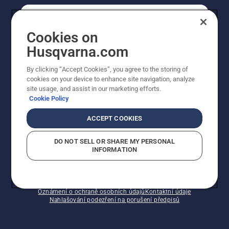
SPOTŘEBITELSKÉ
Cookies on
Husqvarna.com
PROFESIONÁLNÍ
By clicking “Accept Cookies”, you agree to the storing of
cookies on your device to enhance site navigation, analyze
site usage, and assist in our marketing efforts.
Cookie Policy
ACCEPT COOKIES
DO NOT SELL OR SHARE MY PERSONAL
INFORMATION
© Husqvarna AB (publ). Všechna práva vyhrazena.
Zobrazené ceny jsou doporučené prodejní ceny s DPH.
Zásady používání souborů cookie
Smluvní podmínky
Oznámení o ochraně osobních údajů
Kontaktní údaje
Nahlašování podezření na porušení předpisů