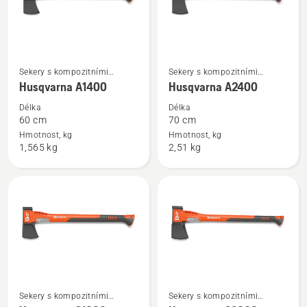
Zobrazit
Zobrazit
Sekery s kompozitními
Sekery s kompozitními
více
více
topůrky
topůrky
Husqvarna A1400
Husqvarna A2400
informací
informací
Délka
Délka
o
o
60 cm
70 cm
Husqvarna
Husqvarna
Hmotnost, kg
Hmotnost, kg
1,565 kg
2,51 kg
A1400
A2400
Zobrazit
Zobrazit
Sekery s kompozitními
Sekery s kompozitními