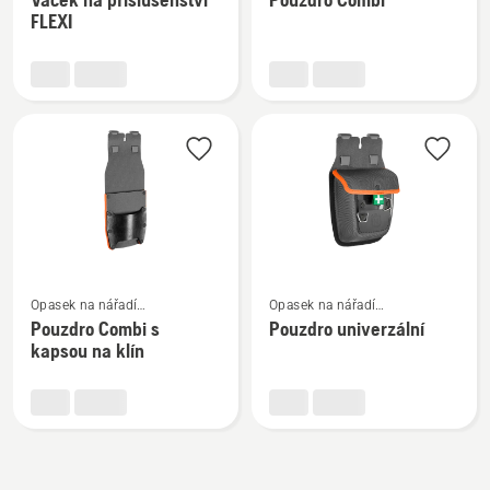
informací
informací
FLEXI
o
o
Váček
Pouzdro
na
Combi
příslušenství
FLEXI
Zobrazit
Zobrazit
Opasek na nářadí
Opasek na nářadí
více
více
a příslušenství
a příslušenství
Pouzdro Combi s
Pouzdro univerzální
informací
informací
kapsou na klín
o
o
Pouzdro
Pouzdro
Combi
univerzální
s
kapsou