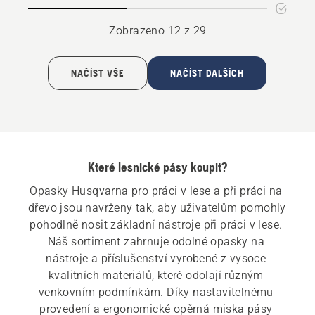
na
klín
Zobrazeno 12 z 29
NAČÍST VŠE
NAČÍST DALŠÍCH
Které lesnické pásy koupit?
Opasky Husqvarna pro práci v lese a při práci na 
dřevo jsou navrženy tak, aby uživatelům pomohly 
pohodlně nosit základní nástroje při práci v lese. 
Náš sortiment zahrnuje odolné opasky na 
nástroje a příslušenství vyrobené z vysoce 
kvalitních materiálů, které odolají různým 
venkovním podmínkám. Díky nastavitelnému 
provedení a ergonomické opěrná miska pásy 