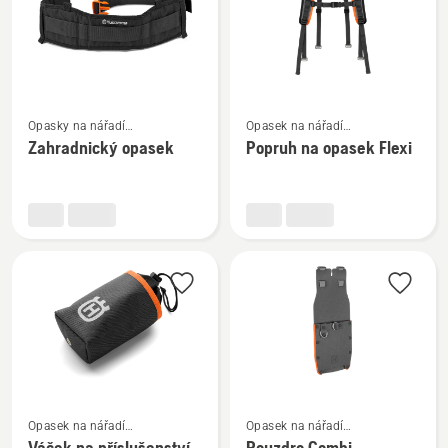
s
sponou
háčkem
Zobrazit
Zobrazit
Opasky na nářadí
Opasek na nářadí
více
více
a příslušenství
a příslušenství
Zahradnický opasek
Popruh na opasek Flexi
informací
informací
o
o
Zahradnický
Popruh
opasek
na
opasek
Flexi
Zobrazit
Zobrazit
Opasek na nářadí
Opasek na nářadí
více
více
a příslušenství
a příslušenství
Váček na příslušenství
Pouzdro Combi