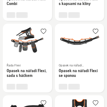
informací
informací
Combi
s kapsami na klíny
o
o
Opasek
Opasek
na
na
nářadí
nářadí
Flexi
Flexi
Combi
s
kapsami
na
klíny
Zobrazit
Zobrazit
Řada Flexi
Opasek na nářadí
více
více
a příslušenství
Opasek na nářadí Flexi,
Opasek na nářadí Flexi
informací
informací
sada s háčkem
se sponou
o
o
Opasek
Opasek
na
na
nářadí
nářadí
Flexi,
Flexi
sada
se