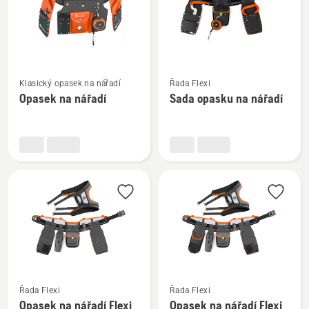
Zobrazit
Zobrazit
Klasický opasek na nářadí
Řada Flexi
více
více
Opasek na nářadí
Sada opasku na nářadí
informací
informací
o
o
Opasek
Sada
na
opasku
nářadí
na
nářadí
Zobrazit
Zobrazit
Řada Flexi
Řada Flexi
více
více
Opasek na nářadí Flexi
Opasek na nářadí Flexi