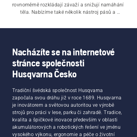
rovnoměrně rozkládají závaží a snižují namáhání 
těla. Nabízíme také několik nástroj pásů a 
příslušenství pro práci na zahradě.
Nacházíte se na internetové
stránce společnosti
Husqvarna Česko
Tradiční švédská společnost Husqvarna
započala svou dráhu již v roce 1689. Husqvarna
je inovátorem a světovou autoritou ve výrobě
strojů pro práci v lese, parku či zahradě. Tradice,
kvalita a špičkové inovace především v oblasti
akumulátorových a robotických řešení ve jménu
vysokého výkonu, ergonomie a péče o životní