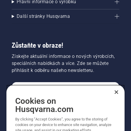
Právní informace o výrobku
Další stránky Husqvarna
Zůstaňte v obraze!
Získejte aktuální informace o nových výrobcích,
speciálních nabídkách a více. Zde se můžete
přihlásit k odběru našeho newsletteru.
SPOTŘEBITELSKÉ
Cookies on
Husqvarna.com
PROFESIONÁLNÍ
By clicking “Accept Cookies”, you agree to the storing of
cookies on your device to enhance site navigation, analyze
site usage, and assist in our marketing efforts.