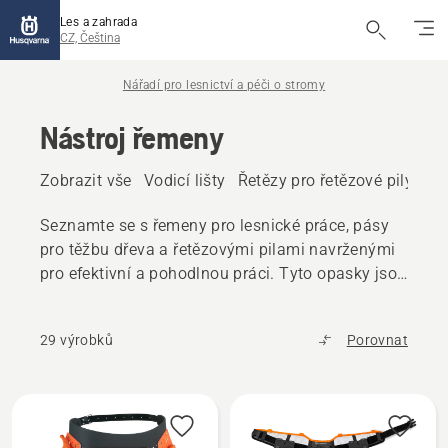
Les a zahrada
CZ, Čeština
Nářadí pro lesnictví a péči o stromy
Nástroj řemeny
Zobrazit vše
Vodicí lišty
Řetězy pro řetězové pily
Ná
Seznamte se s řemeny pro lesnické práce, pásy
pro těžbu dřeva a řetězovými pilami navrženými
pro efektivní a pohodlnou práci. Tyto opasky jsou
odolné a pohodlné, díky čemuž máte nářadí při
lesnických a zahradních pracích po ruce.
29 výrobků
Porovnat
Všechny
výrobky