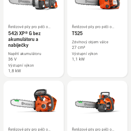
Řetězové pily pro péči o
Řetězové pily pro péči o
Zobrazit
Zobrazit
stromy
stromy
542i XP® G bez
T525
více
více
akumulátoru a
Zdvihový objem válce
nabíječky
informací
informací
27 cm³
o
o
Napětí akumulátoru
Výstupní výkon
542i
T525
36 V
1,1 kW
XP®
Výstupní výkon
1,8 kW
G
bez
akumulátoru
a
nabíječky
Zobrazit
Zobrazit
Řetězové pily pro péči o
Řetězové pily pro péči o