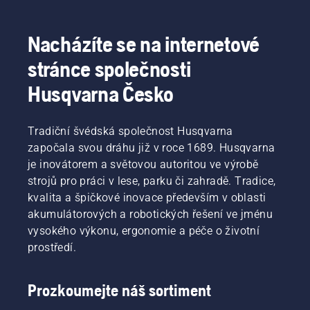
pro arboristy, včetně lezeckého vybavení. Naše 
výrobky jsou vyvíjeny pro profesionály v oblasti 
ošetřování stromů a ve spolupráci s nimi, aby 
Nacházíte se na internetové
splňovaly potřeby každého arboristy. Podívejte se 
stránce společnosti
na naši kompletní řadu 
řetězových pil
, včetně 
profesionálních 
řetězových pil
.
Husqvarna Česko
Tradiční švédská společnost Husqvarna
započala svou dráhu již v roce 1689. Husqvarna
je inovátorem a světovou autoritou ve výrobě
strojů pro práci v lese, parku či zahradě. Tradice,
kvalita a špičkové inovace především v oblasti
akumulátorových a robotických řešení ve jménu
vysokého výkonu, ergonomie a péče o životní
prostředí.
Prozkoumejte náš sortiment