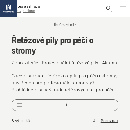
Les a zahrada
CZ, Čeština
Řetězové pily
Řetězové pily pro péči o
stromy
Zobrazit vše
Profesionální řetězové pily
Akumulátorov
Chcete si koupit řetězovou pilu pro péči o stromy,
navrženou pro profesionální arboristy?
Prohlédněte si naši řadu řetězových pil pro péči o
stromy s horní rukojetí v benzínovém i
akumulátorovém provedení, s řetězy X-Precision™
Filtr
a X-CUT™, které zvýší řeznou kapacitu.
8 výrobků
Porovnat