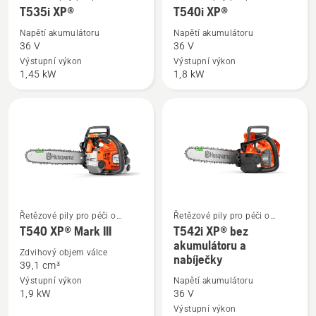
více
více
stromy
stromy
T535i XP®
T540i XP®
informací
informací
Napětí akumulátoru
Napětí akumulátoru
o
o
36 V
36 V
T535i
T540i
Výstupní výkon
Výstupní výkon
1,45 kW
1,8 kW
XP®
XP®
Řetězové pily pro péči o
Řetězové pily pro péči o
Zobrazit
Zobrazit
stromy
stromy
T540 XP® Mark III
T542i XP® bez
více
více
akumulátoru a
Zdvihový objem válce
nabíječky
informací
informací
39,1 cm³
o
o
Výstupní výkon
Napětí akumulátoru
T540 XP®
T542i
1,9 kW
36 V
Mark
XP®
Výstupní výkon