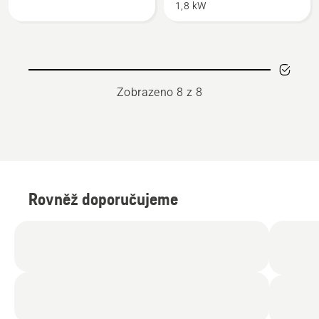
1,8 kW
III
bez
akumulátoru
a
nabíječky
Zobrazeno 8 z 8
Rovněž doporučujeme