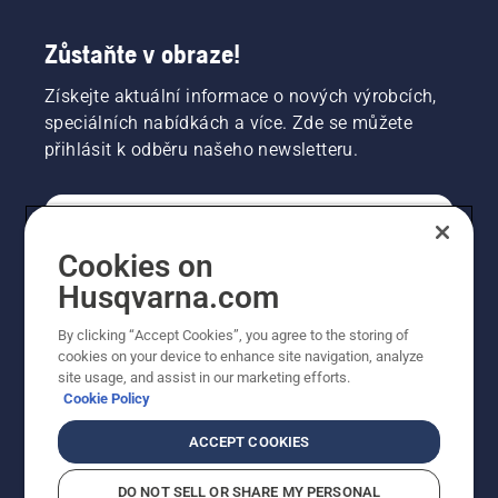
Zůstaňte v obraze!
Získejte aktuální informace o nových výrobcích,
speciálních nabídkách a více. Zde se můžete
přihlásit k odběru našeho newsletteru.
SPOTŘEBITELSKÉ
Cookies on
Husqvarna.com
PROFESIONÁLNÍ
By clicking “Accept Cookies”, you agree to the storing of
cookies on your device to enhance site navigation, analyze
site usage, and assist in our marketing efforts.
Cookie Policy
ACCEPT COOKIES
DO NOT SELL OR SHARE MY PERSONAL