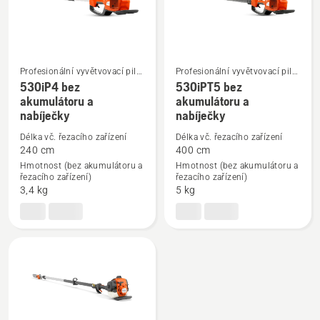
Profesionální vyvětvovací pily
Profesionální vyvětvovací pily
na tyči
na tyči
530iP4 bez
530iPT5 bez
Zobrazit
Zobrazit
akumulátoru a
akumulátoru a
nabíječky
nabíječky
více
více
informací
informací
Délka vč. řezacího zařízení
Délka vč. řezacího zařízení
o
o
240 cm
400 cm
530iP4
530iPT5
Hmotnost (bez akumulátoru a
Hmotnost (bez akumulátoru a
řezacího zařízení)
řezacího zařízení)
bez
bez
3,4 kg
5 kg
akumulátoru
akumulátoru
a
a
nabíječky
nabíječky