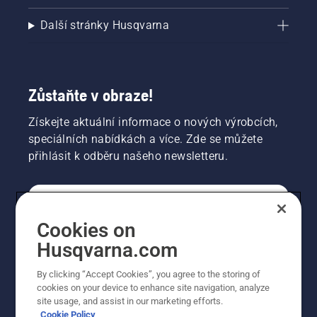
Další stránky Husqvarna
Zůstaňte v obraze!
Získejte aktuální informace o nových výrobcích,
speciálních nabídkách a více. Zde se můžete
přihlásit k odběru našeho newsletteru.
SPOTŘEBITELSKÉ
Cookies on
Husqvarna.com
PROFESIONÁLNÍ
By clicking “Accept Cookies”, you agree to the storing of
cookies on your device to enhance site navigation, analyze
site usage, and assist in our marketing efforts.
Cookie Policy