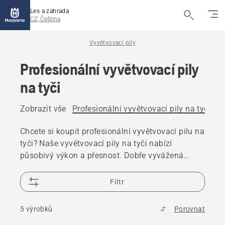
Les a zahrada
CZ, Čeština
Vyvětvovací pily
Profesionální vyvětvovací pily
na tyči
Zobrazit vše
Profesionální vyvětvovací pily na tyči
Ak
Chcete si koupit profesionální vyvětvovací pilu na
tyči? Naše vyvětvovací pily na tyči nabízí
působivý výkon a přesnost. Dobře vyvážená
konstrukce snižuje námahu, ať už se věnujete
prořezávání nebo čistíte koruny stromů.
Filtr
Nabízíme řadu benzínových, akumulátorových
i elektrických vyvětvovacích pil na tyči.
5 výrobků
Porovnat