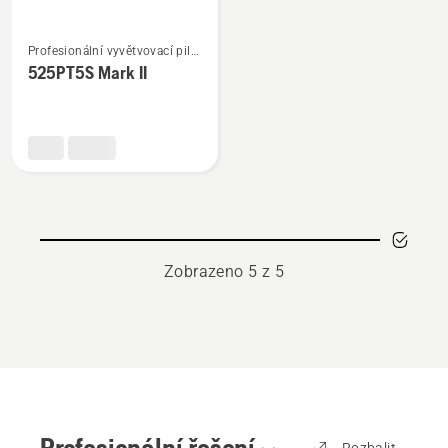
Zobrazit
Profesionální vyvětvovací pily
více
na tyči
525PT5S Mark II
informací
o
525PT5S
Mark
II
Zobrazeno 5 z 5