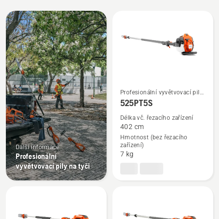
Všechny
výrobky
Profesionální vyvětvovací pily
Zobrazit
na tyči
525PT5S
více
Délka vč. řezacího zařízení
informací
402 cm
o
Hmotnost (bez řezacího
zařízení)
525PT5S
Další informace
7 kg
Profesionální
vyvětvovací pily na tyči