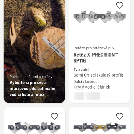
výrobky
Řetězy pro řetězové pily
Zobrazit
Řetěz X-PRECISION™
více
SP11G
informací
Typ zubů
o
Semi Chisel (kulatý profil)
Průvodce lištami a řetězy
Řetěz
Vyberte si pro svou
Další vlastnosti
Krytý vodicí článek
řetězovou pilu optimální
X-
vodicí lištu a řetěz
PRECISION™
SP11G