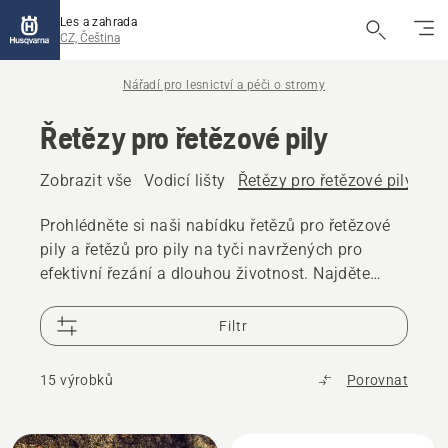
Les a zahrada
CZ, Čeština
Nářadí pro lesnictví a péči o stromy
Řetězy pro řetězové pily
Zobrazit vše
Vodicí lišty
Řetězy pro řetězové pily
Ná
Prohlédněte si naši nabídku řetězů pro řetězové
pily a řetězů pro pily na tyči navržených pro
efektivní řezání a dlouhou životnost. Najděte
správný řetěz pro svou řetězovou pilu nebo
vyvětvovací pilu, ať už řežete palivové dřevo,
Filtr
věnujete se péči o stromy nebo se pouštíte do
profesionální lesnické práce.
15 výrobků
Porovnat
Všechny