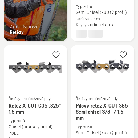
informací
Typ zubů
o
Semi Chisel (kulatý profil)
Pilový
Další vlastnosti
Krytý vodicí článek
řetěz
Další informace
Řetězy
S35G
.325",
1,5
mm
Řetězy pro řetězové pily
Řetězy pro řetězové pily
Řetěz X-CUT C35 .325"
Pilový řetěz X-CUT S85
Zobrazit
Zobrazit
1,5 mm
Semi chisel 3/8” / 1,5
více
více
mm
informací
informací
Typ zubů
Chisel (hranatý profil)
Typ zubů
o
o
Semi Chisel (kulatý profil)
PIXEL
Řetěz
Pilový