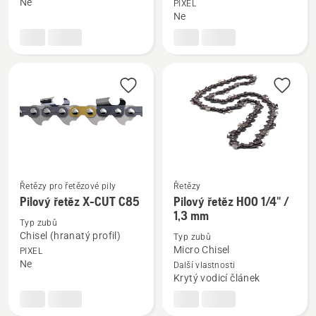
Ne
PIXEL
X-
řetěz
Ne
CUT
X-
C35
CUT
.325"
S85
1,5
Semi
mm
chisel
3/8”
/
1,5
mm
Řetězy pro řetězové pily
Řetězy
Zobrazit
Zobrazit
Pilový řetěz X-CUT C85
Pilový řetěz H00 1/4" /
více
více
1,3 mm
Typ zubů
informací
informací
Chisel (hranatý profil)
Typ zubů
o
o
Micro Chisel
PIXEL
Pilový
Pilový
Ne
Další vlastnosti
Krytý vodicí článek
řetěz
řetěz
X-
H00
CUT
1/4"