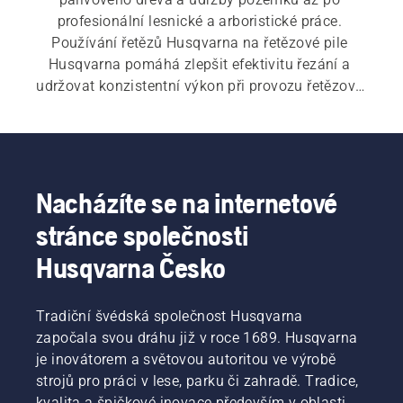
profesionální lesnické a arboristické práce. 
Používání řetězů Husqvarna na řetězové pile 
Husqvarna pomáhá zlepšit efektivitu řezání a 
udržovat konzistentní výkon při provozu řetězové 
pily, což vám umožní pracovat produktivněji.
Nacházíte se na internetové
stránce společnosti
Husqvarna Česko
Tradiční švédská společnost Husqvarna
započala svou dráhu již v roce 1689. Husqvarna
je inovátorem a světovou autoritou ve výrobě
strojů pro práci v lese, parku či zahradě. Tradice,
kvalita a špičkové inovace především v oblasti