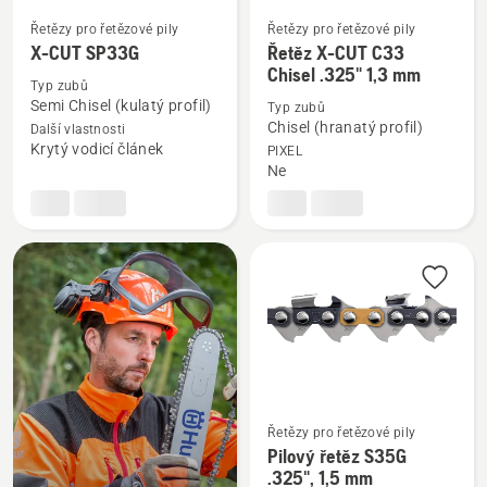
Řetězy pro řetězové pily
Řetězy pro řetězové pily
Zobrazit
Zobrazit
X-CUT SP33G
Řetěz X-CUT C33
více
více
Chisel .325" 1,3 mm
Typ zubů
informací
informací
Semi Chisel (kulatý profil)
Typ zubů
o
o
Chisel (hranatý profil)
Další vlastnosti
X-
Řetěz
Krytý vodicí článek
PIXEL
Ne
CUT
X-
SP33G
CUT
C33
Chisel
.325"
1,3
mm
Řetězy pro řetězové pily
Zobrazit
Pilový řetěz S35G
více
.325", 1,5 mm