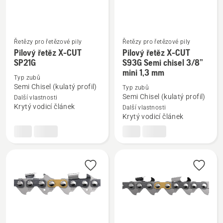
Řetězy pro řetězové pily
Řetězy pro řetězové pily
Pilový řetěz X-CUT
Pilový řetěz X-CUT
Zobrazit
Zobrazit
SP21G
S93G Semi chisel 3/8”
více
více
mini 1,3 mm
informací
informací
Typ zubů
Semi Chisel (kulatý profil)
Typ zubů
o
o
Semi Chisel (kulatý profil)
Další vlastnosti
Pilový
Pilový
Krytý vodicí článek
Další vlastnosti
řetěz
řetěz
Krytý vodicí článek
X-
X-
CUT
CUT
SP21G
S93G
Semi
chisel
3/8”
mini
1,3
mm