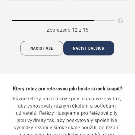
C85
/
1,3
mm
Zobrazeno 12 z 15
NAČÍST VŠE
NAČÍST DALŠÍCH
Který řetěz pro řetězovou pilu byste si měli koupit?
Různé řetězy pro řetězové pily jsou navrženy tak, 
aby vyhovovaly různým úkolům a potřebám 
uživatelů. Řetězy Husqvarna pro řetězové pily 
jsou vyvinuty tak, aby poskytovaly spolehlivé 
výsledky řezání v široké škále použití, od řezání 
palivového dřeva a údržby pozemků až po 