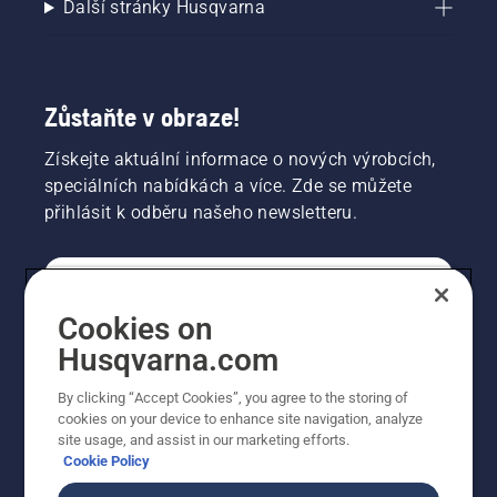
Další stránky Husqvarna
Zůstaňte v obraze!
Získejte aktuální informace o nových výrobcích,
speciálních nabídkách a více. Zde se můžete
přihlásit k odběru našeho newsletteru.
SPOTŘEBITELSKÉ
Cookies on
Husqvarna.com
PROFESIONÁLNÍ
By clicking “Accept Cookies”, you agree to the storing of
cookies on your device to enhance site navigation, analyze
site usage, and assist in our marketing efforts.
Cookie Policy