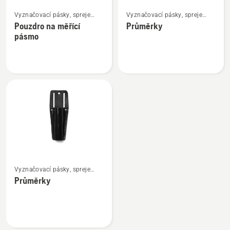
Zobrazit
Zobrazit
Vyznačovací pásky, spreje
Vyznačovací pásky, spreje
více
více
a křídy
a křídy
Pouzdro na měřící
Průměrky
informací
informací
pásmo
o
o
Pouzdro
Průměrky
na
měřící
pásmo
Zobrazit
Vyznačovací pásky, spreje
více
a křídy
Průměrky
informací
o
Průměrky