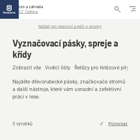
Les a zahrada
CZ, Čeština
Nářadí pro lesnictví a péči o stromy
Vyznačovací pásky, spreje a
křídy
Zobrazit vše
Vodicí lišty
Řetězy pro řetězové pily
Ná
Najděte dřevorubecké pásky, značkovače stromů
a další nástroje, které vám usnadní a zefektivní
práci v lese.
5 výrobků
Porovnat