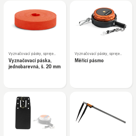
Všechny
výrobky
Zobrazit
Zobrazit
Vyznačovací pásky, spreje
Vyznačovací pásky, spreje
více
více
a křídy
a křídy
Vyznačovací páska,
Měřící pásmo
informací
informací
jednobarevná, š. 20 mm
o
o
Vyznačovací
Měřící
páska,
pásmo
jednobarevná,
š.
20
mm