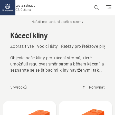
Les a zahrada
CZ, Čeština
Nářadí pro lesnictví a péči o stromy
Kácecí klíny
Zobrazit vše
Vodicí lišty
Řetězy pro řetězové pily
Ná
Objevte naše klíny pro kácení stromů, které
umožňují regulovat směr stromu během kácení, a
seznamte se se štípacími klíny navrženými tak,
aby zajišťovaly maximální rozštípnutí.
5 výrobků
Porovnat
Všechny
výrobky