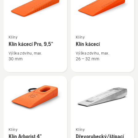
Zobrazit
Zobrazit
Klíny
Klíny
více
více
Klín kácecí Pro, 9,5"
Klín kácecí
informací
informací
o
o
Výška zdvihu, max.
Výška zdvihu, max.
30 mm
26 – 32 mm
Klín
Klín
kácecí
kácecí
Pro,
9,5"
Zobrazit
Zobrazit
Klíny
Klíny
více
více
Klín Arborist 4"
Dřevorubecký/štípací