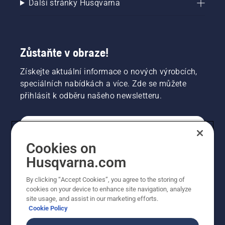
Další stránky Husqvarna
Zůstaňte v obraze!
Získejte aktuální informace o nových výrobcích,
speciálních nabídkách a více. Zde se můžete
přihlásit k odběru našeho newsletteru.
SPOTŘEBITELSKÉ
Cookies on
Husqvarna.com
PROFESIONÁLNÍ
By clicking “Accept Cookies”, you agree to the storing of
cookies on your device to enhance site navigation, analyze
site usage, and assist in our marketing efforts.
Cookie Policy