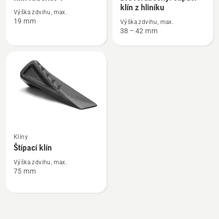
informací
informací
klín z hliníku
Výška zdvihu, max.
o
o
19 mm
Výška zdvihu, max.
Klín
Dřevorubecký/
38 – 42 mm
Arborist
štípací
4"
klín
z
hliníku
Zobrazit
Klíny
více
Štípací klín
informací
o
Výška zdvihu, max.
75 mm
Štípací
klín