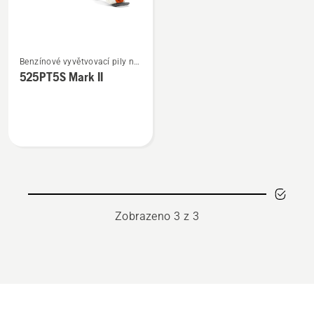
Zobrazit
Benzínové vyvětvovací pily na
více
tyči
525PT5S Mark II
informací
o
525PT5S
Mark
II
Zobrazeno 3 z 3