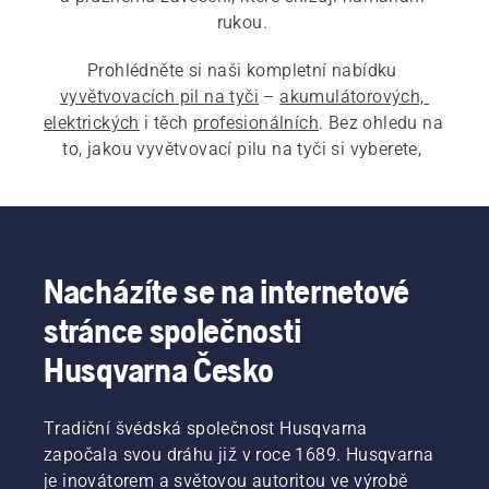
rukou. 
Prohlédněte si naši kompletní nabídku 
vyvětvovacích pil na tyči
 – 
akumulátorových, 
elektrických
 i těch 
profesionálních
. Bez ohledu na 
to, jakou vyvětvovací pilu na tyči si vyberete, 
bude lehká, ale výkonná a vy s ní zvládnete 
jakoukoli práci.
Nacházíte se na internetové
stránce společnosti
Husqvarna Česko
Tradiční švédská společnost Husqvarna
započala svou dráhu již v roce 1689. Husqvarna
je inovátorem a světovou autoritou ve výrobě