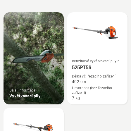
Všechny
výrobky
Zobrazit
Benzínové vyvětvovací pily na
tyči
525PT5S
více
informací
Délka vč. řezacího zařízení
402 cm
o
Hmotnost (bez řezacího
525PT5S
Další informace
zařízení)
Vyvětvovací pily
7 kg