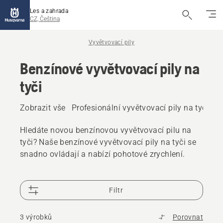
Les a zahrada
CZ, Čeština
Vyvětvovací pily
Benzínové vyvětvovací pily na
tyči
Zobrazit vše
Profesionální vyvětvovací pily na tyči
Ak
Hledáte novou benzínovou vyvětvovací pilu na
tyči? Naše benzínové vyvětvovací pily na tyči se
snadno ovládají a nabízí pohotové zrychlení.
Filtr
3 výrobků
Porovnat