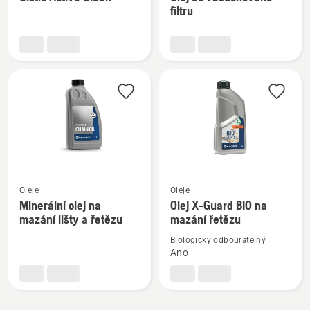
informací
informací
filtru
o
o
Čistič
Olej
Active
do
Clean
vzduchového
filtru
Zobrazit
Zobrazit
Oleje
Oleje
více
více
Minerální olej na
Olej X-Guard BIO na
mazání lišty a řetězu
mazání řetězu
informací
informací
o
o
Biologicky odbouratelný
Minerální
Olej
Ano
olej
X-
na
Guard
mazání
BIO