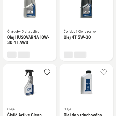
Zobrazit
Zobrazit
Čtyřdobý Olej a palivo
Čtyřdobý Olej a palivo
více
více
Olej HUSQVARNA 10W-
Olej 4T 5W-30
informací
informací
30 4T AWD
o
o
Olej
Olej
HUSQVARNA
4T
10W-
5W-
30
30
4T
AWD
Zobrazit
Zobrazit
Oleje
Oleje
více
více
Čistič Active Clean
Olej do vzduchového