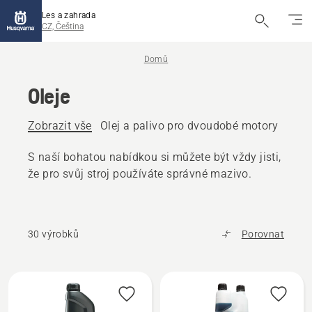
Les a zahrada
CZ, Čeština
Domů
Oleje
Zobrazit vše
Olej a palivo pro dvoudobé motory
Čtyř
S naší bohatou nabídkou si můžete být vždy jisti,
že pro svůj stroj používáte správné mazivo.
30 výrobků
Porovnat
Všechny
výrobky