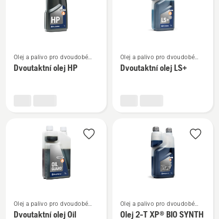
Zobrazit
Zobrazit
Olej a palivo pro dvoudobé
Olej a palivo pro dvoudobé
více
více
motory
motory
Dvoutaktní olej HP
Dvoutaktní olej LS+
informací
informací
o
o
Dvoutaktní
Dvoutaktní
olej
olej
HP
LS+
Zobrazit
Zobrazit
Olej a palivo pro dvoudobé
Olej a palivo pro dvoudobé
více
více
motory
motory
Dvoutaktní olej Oil
Olej 2-T XP® BIO SYNTH
informací
informací