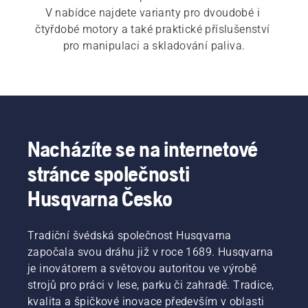
V nabídce najdete varianty pro dvoudobé i 
čtyřdobé motory a také praktické příslušenství 
pro manipulaci a skladování paliva.
Nacházíte se na internetové
stránce společnosti
Husqvarna Česko
Tradiční švédská společnost Husqvarna
započala svou dráhu již v roce 1689. Husqvarna
je inovátorem a světovou autoritou ve výrobě
strojů pro práci v lese, parku či zahradě. Tradice,
kvalita a špičkové inovace především v oblasti