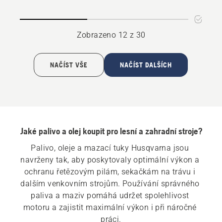
lišty
na
a
mazání
řetězu
řetězu
Zobrazeno 12 z 30
NAČÍST VŠE
NAČÍST DALŠÍCH
Jaké palivo a olej koupit pro lesní a zahradní stroje?
Palivo, oleje a mazací tuky Husqvarna jsou 
navrženy tak, aby poskytovaly optimální výkon a 
ochranu řetězovým pilám, sekačkám na trávu i 
dalším venkovním strojům. Používání správného 
paliva a maziv pomáhá udržet spolehlivost 
motoru a zajistit maximální výkon i při náročné 
práci.
