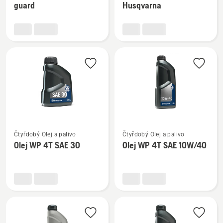
guard
Husqvarna
o
o
Dvoutaktní
Olej
olej
2-
Oil
T
guard
XP®
BIO
SYNTH
Husqvarna
Zobrazit
Zobrazit
Čtyřdobý Olej a palivo
Čtyřdobý Olej a palivo
více
více
Olej WP 4T SAE 30
Olej WP 4T SAE 10W/40
informací
informací
o
o
Olej
Olej
WP 4T
WP 4T
SAE 30
SAE 10W/40