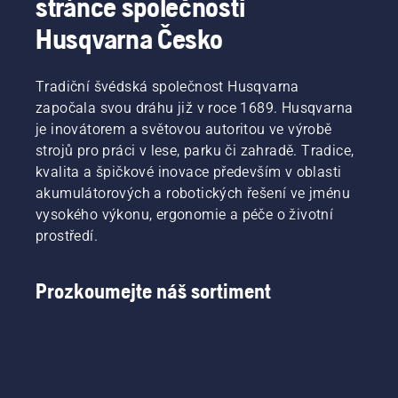
stránce společnosti
Existují
životnost
Husqvarna Česko
dva
lišty
způsoby
a řetězu.
vypuštění
Podle
Tradiční švédská společnost Husqvarna
oleje,
pokynů
oba jsou
započala svou dráhu již v roce 1689. Husqvarna
v tomto
ukázány
krátkém
je inovátorem a světovou autoritou ve výrobě
v tomto
videu se
strojů pro práci v lese, parku či zahradě. Tradice,
videu.
dozvíte,
kvalita a špičkové inovace především v oblasti
jak
akumulátorových a robotických řešení ve jménu
zkontrolovat,
vysokého výkonu, ergonomie a péče o životní
zda
systém
prostředí.
mazání
řetězu
vaší pily
Prozkoumejte náš sortiment
funguje
správně.
Nejprve
zkontrolujte
hladinu
oleje.