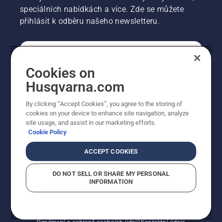
mazací
speciálních nabídkách a více. Zde se můžete
systém
přihlásit k odběru našeho newsletteru.
funguje.
SPOTŘEBITELSKÉ
Cookies on
Husqvarna.com
PROFESIONÁLNÍ
By clicking “Accept Cookies”, you agree to the storing of
cookies on your device to enhance site navigation, analyze
site usage, and assist in our marketing efforts.
Cookie Policy
ACCEPT COOKIES
DO NOT SELL OR SHARE MY PERSONAL
INFORMATION
© Husqvarna AB (publ). Všechna práva vyhrazena.
Zobrazené ceny jsou doporučené prodejní ceny s DPH.
Zásady používání souborů cookie
Smluvní podmínky