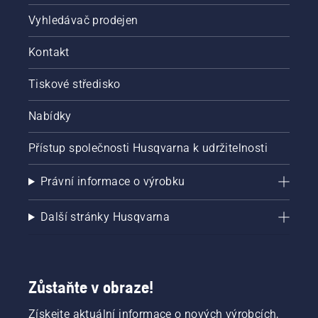
Spusťte
Vyhledávač prodejen
řetězovou
pilu
Kontakt
a zkontrolujte,
zda je
brzda
Tiskové středisko
řetězu
vypnutá.
Nabídky
Zvyšte
otáčky
Přístup společnosti Husqvarna k udržitelnosti
motoru
řetězové
pily
Právní informace o výrobku
několik
centimetrů
Další stránky Husqvarna
od
kmene
stromu.
Olej na
kmeni
Zůstaňte v obraze!
znamená,
že
Získejte aktuální informace o nových výrobcích,