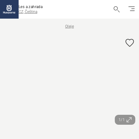
Les a zahrada
CZ, Čeština
Oleje
1/1