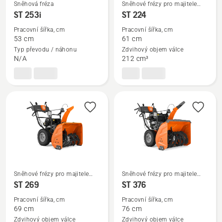
Sněhová fréza
Sněhové frézy pro majitele
Zobrazit
Zobrazit
domů
ST 253i
ST 224
více
více
Pracovní šířka, cm
Pracovní šířka, cm
informací
informací
53 cm
61 cm
o
o
Typ převodu / náhonu
Zdvihový objem válce
ST 253i
ST 224
N/A
212 cm³
Sněhové frézy pro majitele
Sněhové frézy pro majitele
Zobrazit
Zobrazit
domů
domů
ST 269
ST 376
více
více
Pracovní šířka, cm
Pracovní šířka, cm
informací
informací
69 cm
76 cm
o
o
Zdvihový objem válce
Zdvihový objem válce