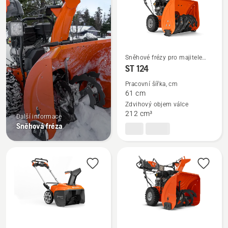
Sněhové frézy pro majitele
Zobrazit
domů
ST 124
více
Pracovní šířka, cm
informací
61 cm
o
Zdvihový objem válce
ST 124
212 cm³
Další informace
Sněhová fréza