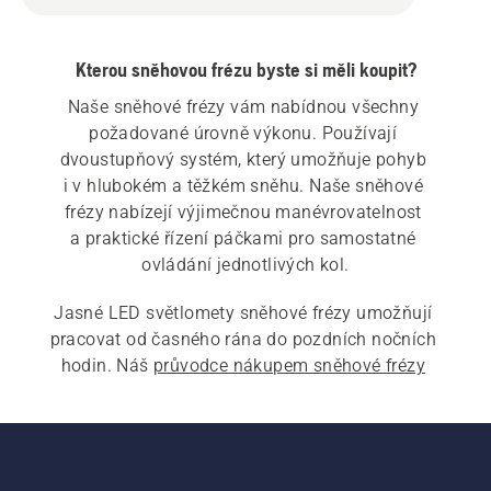
Kterou sněhovou frézu byste si měli koupit?
Naše sněhové frézy vám nabídnou všechny 
požadované úrovně výkonu. Používají 
dvoustupňový systém, který umožňuje pohyb 
i v hlubokém a těžkém sněhu. Naše sněhové 
frézy nabízejí výjimečnou manévrovatelnost 
a praktické řízení páčkami pro samostatné 
Jasné LED světlomety sněhové frézy umožňují 
pracovat od časného rána do pozdních nočních 
hodin. Náš 
průvodce nákupem sněhové frézy
vám pomůže najít nejlepší řešení pro vaše 
potřeby.