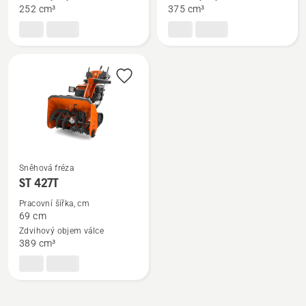
ST 269
ST 376
252 cm³
375 cm³
Sněhová fréza
Zobrazit
ST 427T
více
Pracovní šířka, cm
informací
69 cm
o
Zdvihový objem válce
ST 427T
389 cm³