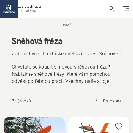
Les a zahrada
CZ, Čeština
Domů
Sněhová fréza
Zobrazit vše
Elektrické sněhové frézy
Sněhové frézy 
Chystáte se koupit si novou sněhovou frézu?
Nabízíme sněhové frézy, které vám pomohou
odvést potřebnou práci. Všechny naše stroje
používají dvoustupňový systém, který vám
pomůže odklidit i hluboký a těžký sníh.
7 výrobků
Porovnat
Všechny
výrobky