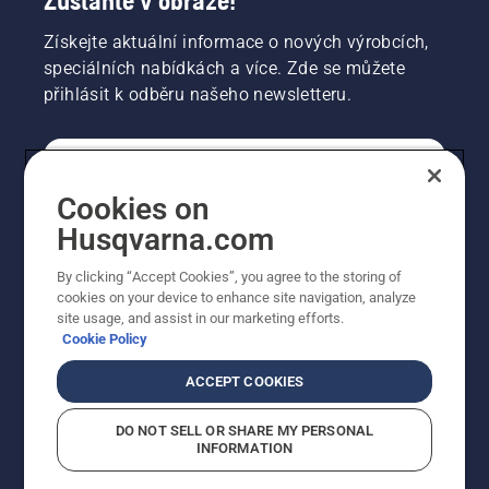
Zůstaňte v obraze!
Získejte aktuální informace o nových výrobcích,
speciálních nabídkách a více. Zde se můžete
přihlásit k odběru našeho newsletteru.
SPOTŘEBITELSKÉ
Cookies on
Husqvarna.com
PROFESIONÁLNÍ
By clicking “Accept Cookies”, you agree to the storing of
cookies on your device to enhance site navigation, analyze
site usage, and assist in our marketing efforts.
Cookie Policy
ACCEPT COOKIES
DO NOT SELL OR SHARE MY PERSONAL
INFORMATION
© Husqvarna AB (publ). Všechna práva vyhrazena.