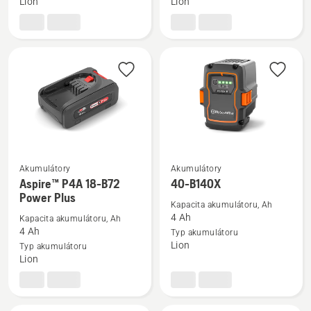
Lion
Lion
40-
BLi30
B70
Akumulátory
Akumulátory
Zobrazit
Zobrazit
Aspire™ P4A 18-B72
40-B140X
více
více
Power Plus
Kapacita akumulátoru, Ah
informací
informací
4 Ah
Kapacita akumulátoru, Ah
o
o
4 Ah
Typ akumulátoru
Aspire™
40-
Lion
Typ akumulátoru
Lion
P4A
B140X
18-
B72