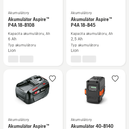
Akumulátory
Akumulátory
Zobrazit
Zobrazit
Akumulátor Aspire™
Akumulátor Aspire™
více
více
P4A 18-B108
P4A 18-B45
informací
informací
Kapacita akumulátoru, Ah
Kapacita akumulátoru, Ah
o
o
6 Ah
2,5 Ah
Akumulátor
Akumulátor
Typ akumulátoru
Typ akumulátoru
Lion
Lion
Aspire™
Aspire™
P4A
P4A
18-
18-
B108
B45
Akumulátory
Akumulátory
Zobrazit
Zobrazit
Akumulátor Aspire™
Akumulátor 40-B140