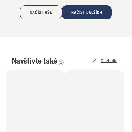
NAČÍST VŠE
NAČÍST DALŠÍCH
Navštivte také
Rozbalit
(
2
)