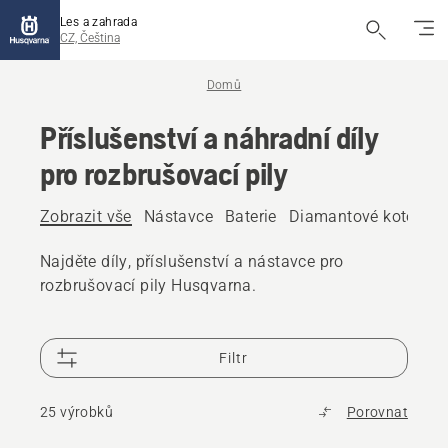
Les a zahrada
CZ, Čeština
Domů
Příslušenství a náhradní díly
pro rozbrušovací pily
Zobrazit vše
Nástavce
Baterie
Diamantové kotouče
Najděte díly, příslušenství a nástavce pro
rozbrušovací pily Husqvarna.
Filtr
25 výrobků
Porovnat