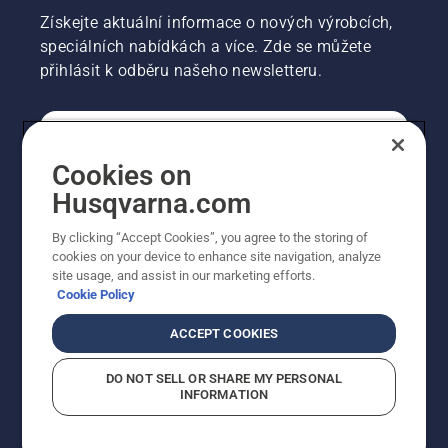
Získejte aktuální informace o nových výrobcích,
speciálních nabídkách a více. Zde se můžete
přihlásit k odběru našeho newsletteru.
SPOTŘEBITELSKÉ
Cookies on
Husqvarna.com
PROFESIONÁLNÍ
By clicking “Accept Cookies”, you agree to the storing of
cookies on your device to enhance site navigation, analyze
site usage, and assist in our marketing efforts.
Cookie Policy
ACCEPT COOKIES
DO NOT SELL OR SHARE MY PERSONAL
INFORMATION
© Husqvarna AB (publ). Všechna práva vyhrazena.
Zobrazené ceny jsou doporučené prodejní ceny s DPH.