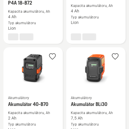
více
více
P4A 18-B72
Kapacita akumulátoru, Ah
informací
informací
4 Ah
Kapacita akumulátoru, Ah
o
o
4 Ah
Typ akumulátoru
Akumulátor
Akumulátor
Lion
Typ akumulátoru
Lion
Aspire™
40-
P4A
B140
18-
B72
Akumulátory
Akumulátory
Zobrazit
Zobrazit
Akumulátor 40-B70
Akumulátor BLi30
více
více
informací
informací
Kapacita akumulátoru, Ah
Kapacita akumulátoru, Ah
2 Ah
7,5 Ah
o
o
Typ akumulátoru
Typ akumulátoru
Akumulátor
Akumulátor