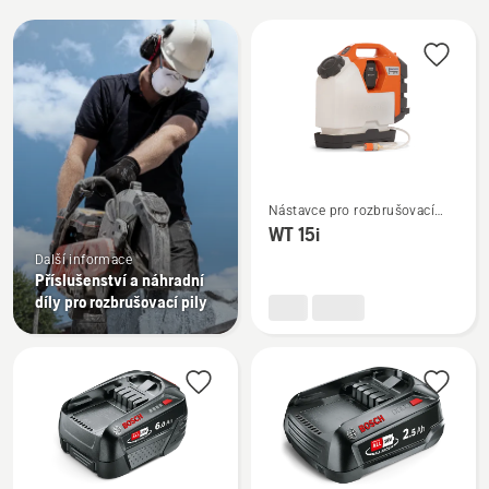
Všechny
výrobky
Zobrazit
Nástavce pro rozbrušovací
více
pily
WT 15i
informací
Další informace
o
Příslušenství a náhradní
WT 15i
díly pro rozbrušovací pily