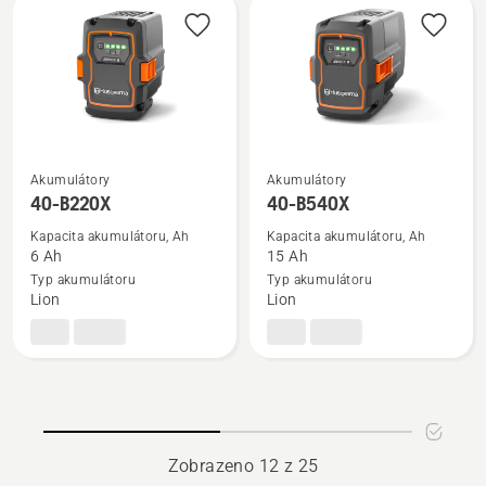
Power
Plus
Akumulátory
Akumulátory
Zobrazit
Zobrazit
40-B220X
40-B540X
více
více
informací
informací
Kapacita akumulátoru, Ah
Kapacita akumulátoru, Ah
6 Ah
15 Ah
o
o
Typ akumulátoru
Typ akumulátoru
40-
40-
Lion
Lion
B220X
B540X
Zobrazeno 12 z 25