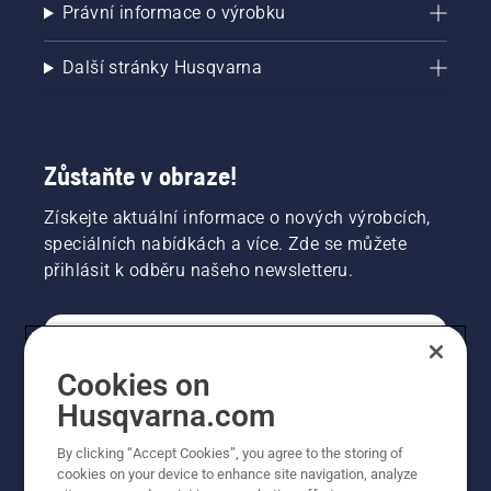
Právní informace o výrobku
Další stránky Husqvarna
Zůstaňte v obraze!
Získejte aktuální informace o nových výrobcích,
speciálních nabídkách a více. Zde se můžete
přihlásit k odběru našeho newsletteru.
SPOTŘEBITELSKÉ
Cookies on
Husqvarna.com
PROFESIONÁLNÍ
By clicking “Accept Cookies”, you agree to the storing of
cookies on your device to enhance site navigation, analyze