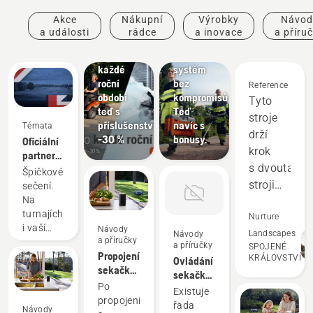
Akce
Nákupní
Výrobky
Návod
a události
rádce
a inovace
a příru
Nabídky
Nabídky
Rider pro
Akumulátorový
každé
systém
roční
bez
Reference
období
kompromisů.
Tyto
teď s
Teď
stroje
příslušenstvím
navíc s
Témata
drží
-30 %
bonusy.
Oficiální
krok
partner
s dvoutaktn
robotického
Špičkové
sečení
stroji
sečení.
na DP
Na
a v mnoha
World
turnajích
oblastech
Nurture
Tour
i vaší
Návody
je
Landscapes
Návody
a příručky
zahradě.
a příručky
SPOJENÉ
předčí.
Propojení
KRÁLOVSTVÍ
Ovládání
Šetří
sekačky
sekačky
Automower®
nám
Po
Automower®
Existuje
se
propojení
peníze
pomocí
řada
Návody
zařízením