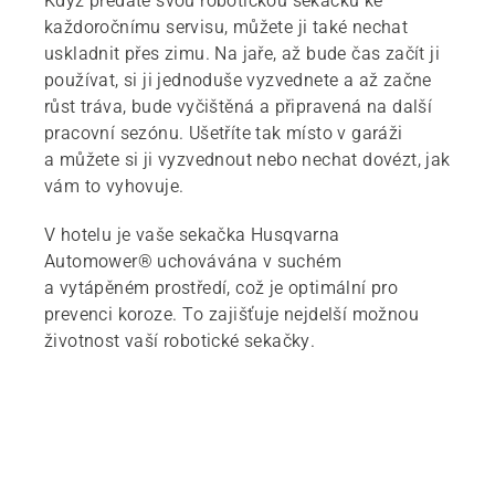
Když předáte svou robotickou sekačku ke
každoročnímu servisu, můžete ji také nechat
uskladnit přes zimu. Na jaře, až bude čas začít ji
používat, si ji jednoduše vyzvednete a až začne
růst tráva, bude vyčištěná a připravená na další
pracovní sezónu. Ušetříte tak místo v garáži
a můžete si ji vyzvednout nebo nechat dovézt, jak
vám to vyhovuje.
V hotelu je vaše sekačka Husqvarna
Automower® uchovávána v suchém
a vytápěném prostředí, což je optimální pro
prevenci koroze. To zajišťuje nejdelší možnou
životnost vaší robotické sekačky.