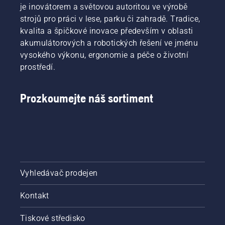
službou
je inovátorem a světovou autoritou ve výrobě
IFTTT
strojů pro práci v lese, parku či zahradě. Tradice,
získáte
možnost
kvalita a špičkové inovace především v oblasti
přizpůsobení
akumulátorových a robotických řešení ve jménu
a větší
vysokého výkonu, ergonomie a péče o životní
flexibility.
prostředí.
Vy sami
se
můžete
Prozkoumejte náš sortiment
rozhodnout,
jak
budete
se
sekačkou
Husqvarna
Automower®
komunikovat.
Vyhledávač prodejen
Kontakt
Tiskové středisko