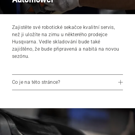
Zajistěte své robotické sekačce kvalitní servis,
než ji uložíte na zimu u některého prodejce
Husqvarna. Vedle skladování bude také
zajištěno, že bude připravená a nabitá na novou
sezónu.
Co je na této stránce?
All-inclusive zimní pobyt
Roční servis zahrnuje následující
Hotel Automower®
Obecné rady