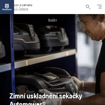
Les a zahrada
CZ, Čeština
Služby
Zimní uskladnění sekačky
Automower®