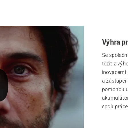
Výhra pr
Se společn
těžit z výh
inovacemi 
a zástupci
pomohou ul
akumulátor
spolupráce