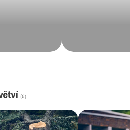
větví
(
6
)