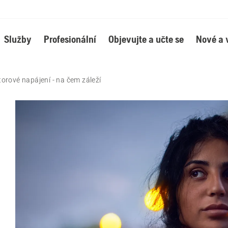
Služby
Profesionální
Objevujte a učte se
Nové a 
orové napájení - na čem záleží