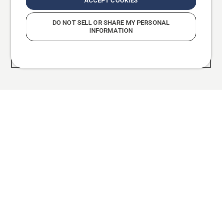
ACCEPT COOKIES
Kácení stromů pro
ČÁST
DO NOT SELL OR SHARE MY PERSONAL
1
začátečníky
INFORMATION
Kácení stromů pro pokročilé
ČÁST 2