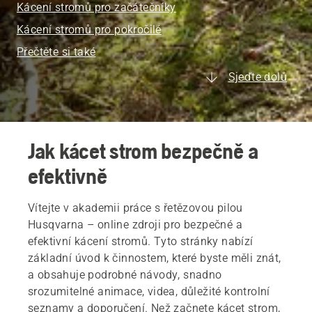
Kácení stromů pro začátečníky
Kácení stromů pro pokročilé
Přečtěte si také
Sjeďte dolů
Jak kácet strom bezpečně a
efektivně
Vítejte v akademii práce s řetězovou pilou
Husqvarna – online zdroji pro bezpečné a
efektivní kácení stromů. Tyto stránky nabízí
základní úvod k činnostem, které byste měli znát,
a obsahuje podrobné návody, snadno
srozumitelné animace, videa, důležité kontrolní
seznamy a doporučení. Než začnete kácet strom,