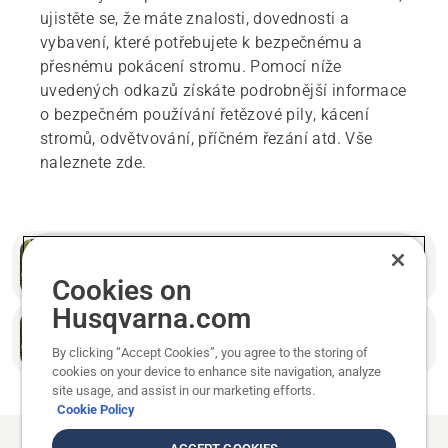
ujistěte se, že máte znalosti, dovednosti a
vybavení, které potřebujete k bezpečnému a
přesnému pokácení stromu. Pomocí níže
uvedených odkazů získáte podrobnější informace
o bezpečném používání řetězové pily, kácení
stromů, odvětvování, příčném řezání atd. Vše
naleznete zde.
Další informace
Kácení stromů pro začátečníky
Cookies on
Husqvarna.com
Další informace
Kácení stromů pro pokročilé
By clicking “Accept Cookies”, you agree to the storing of
cookies on your device to enhance site navigation, analyze
site usage, and assist in our marketing efforts.
Cookie Policy