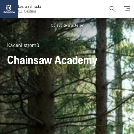
Les a zahrada
CZ, Čeština
Objevujte a učte se
Kácení stromů
Chainsaw Academy