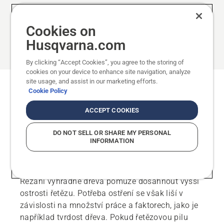
Zobrazit méně
Cookies on
Husqvarna.com
By clicking “Accept Cookies”, you agree to the storing of
cookies on your device to enhance site navigation, analyze
site usage, and assist in our marketing efforts.
Jak často je třeba řetěz ostřit?
Cookie Policy
Ostrost řetězu se časem snižuje, i když jste se
ACCEPT COOKIES
vyhnuli řezání do předmětů, které ostrost snižují
DO NOT SELL OR SHARE MY PERSONAL
(kameny, půda atd.). Pokud jste zařízli pilou do
INFORMATION
kamene, řetěz je více méně nepoužitelný, ale je
nutné jej okamžitě naostřit.
Řezání výhradně dřeva pomůže dosáhnout vyšší
ostrosti řetězu. Potřeba ostření se však liší v
závislosti na množství práce a faktorech, jako je
například tvrdost dřeva. Pokud řetězovou pilu