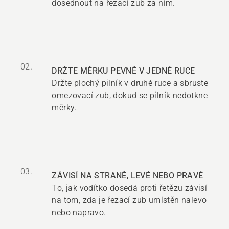
dosednout na řezací zub za ním.
02.
DRŽTE MĚRKU PEVNĚ V JEDNÉ RUCE
Držte plochý pilník v druhé ruce a sbruste
omezovací zub, dokud se pilník nedotkne
měrky.
03.
ZÁVISÍ NA STRANĚ, LEVÉ NEBO PRAVÉ
To, jak vodítko dosedá proti řetězu závisí
na tom, zda je řezací zub umístěn nalevo
nebo napravo.