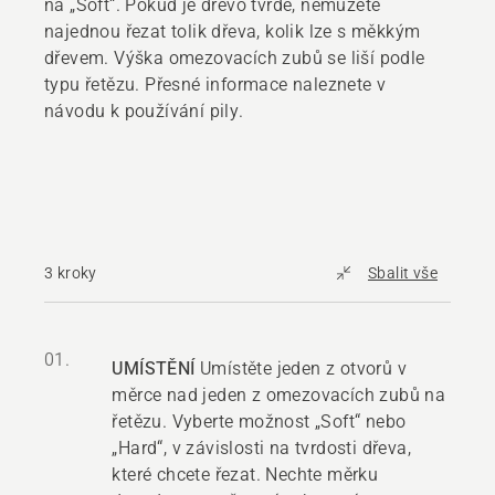
na „Soft“. Pokud je dřevo tvrdé, nemůžete
najednou řezat tolik dřeva, kolik lze s měkkým
dřevem. Výška omezovacích zubů se liší podle
typu řetězu. Přesné informace naleznete v
návodu k používání pily.
3 kroky
Sbalit vše
01.
UMÍSTĚNÍ
Umístěte jeden z otvorů v
měrce nad jeden z omezovacích zubů na
řetězu. Vyberte možnost „Soft“ nebo
„Hard“, v závislosti na tvrdosti dřeva,
které chcete řezat. Nechte měrku