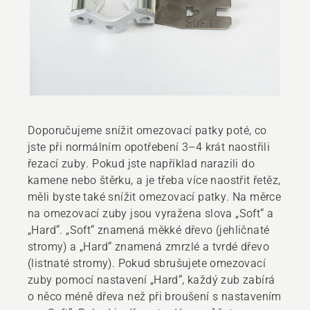
Doporučujeme snížit omezovací patky poté, co
jste při normálním opotřebení 3–4 krát naostřili
řezací zuby. Pokud jste například narazili do
kamene nebo štěrku, a je třeba více naostřit řetěz,
měli byste také snížit omezovací patky. Na měrce
na omezovací zuby jsou vyražena slova „Soft“ a
„Hard“. „Soft“ znamená měkké dřevo (jehličnaté
stromy) a „Hard“ znamená zmrzlé a tvrdé dřevo
(listnaté stromy). Pokud sbrušujete omezovací
zuby pomocí nastavení „Hard“, každý zub zabírá
o něco méně dřeva než při broušení s nastavením