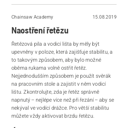
Úhly řezacích zubů
Ostření řetězu pomocí vodítka pilníku
Chainsaw Academy
15.08.2019
Ruční ostření
Naostření řetězu
Výměna řetězu pily
Omezovací zub
Řetězová pila a vodicí lišta by měly být
Sbroušení omezovacího zubu
upevněny v poloze, která zajišťuje stabilitu, a
Ostření řetězu pily v lese
to takovým způsobem, aby bylo možné
oběma rukama volně ostřit řetěz.
Nejjednodušším způsobem je použít svěrák
na pracovním stole a zajistit v něm vodicí
lištu. Zkontrolujte, zda je řetěz správně
napnutý – nejlépe více než při řezání – aby se
nekýval ve vodící drážce. Pro větší stabilitu
můžete vždy aktivovat brzdu řetězu.