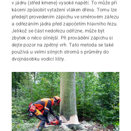
v jádru (střed kmene) vysoké napětí. To může při
kácení způsobit vytažení vláken dřeva. Tomu lze
předejít provedením zápichu ve směrovém zářezu
a odřezáním jádra před započetím hlavního řezu.
Jelikož se část nedořezu odřízne, může být
zbytek o něco silnější. Při provádění zápichu si
dejte pozor na zpětný vrh. Tato metoda se také
používá u velmi silných stromů s průměry do
dvojnásobku vodicí lišty.