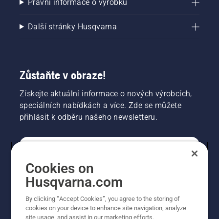
Právní informace o výrobku
Další stránky Husqvarna
Zůstaňte v obraze!
Získejte aktuální informace o nových výrobcích,
speciálních nabídkách a více. Zde se můžete
přihlásit k odběru našeho newsletteru.
SPOTŘEBITELSKÉ
Cookies on
Husqvarna.com
PROFESIONÁLNÍ
By clicking “Accept Cookies”, you agree to the storing of
cookies on your device to enhance site navigation, analyze
site usage, and assist in our marketing efforts.