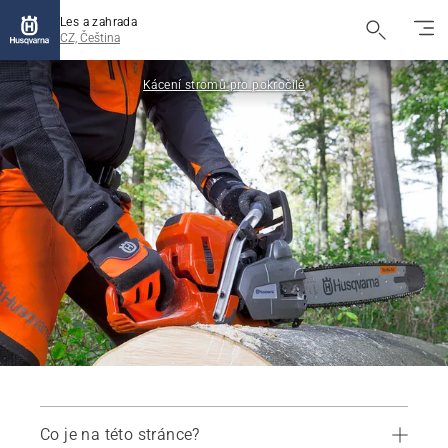
Les a zahrada
CZ, Čeština
Kácení stromů pro pokročilé
Co je na této stránce?