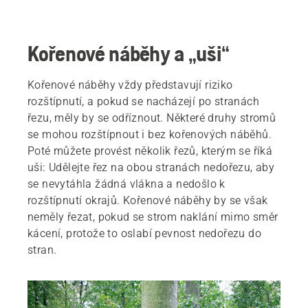
Kořenové náběhy a „uši“
Kořenové náběhy vždy představují riziko
rozštípnutí, a pokud se nacházejí po stranách
řezu, měly by se odříznout. Některé druhy stromů
se mohou rozštípnout i bez kořenových náběhů.
Poté můžete provést několik řezů, kterým se říká
uši: Udělejte řez na obou stranách nedořezu, aby
se nevytáhla žádná vlákna a nedošlo k
rozštípnutí okrajů. Kořenové náběhy by se však
neměly řezat, pokud se strom naklání mimo směr
kácení, protože to oslabí pevnost nedořezu do
stran.