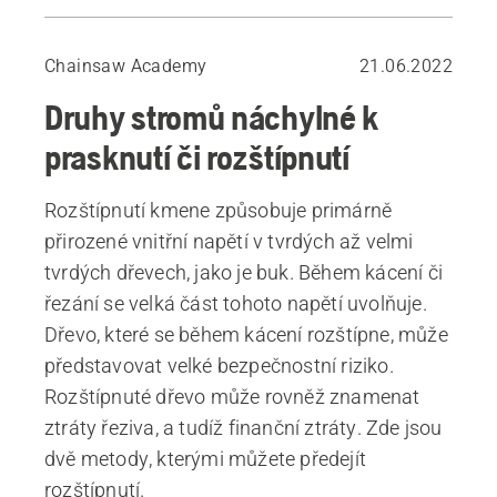
Hlavní řez ve větší výšce
Obrácený směrový zářez (Humboldt)
Chainsaw Academy
21.06.2022
Kořenové náběhy a „uši“
Druhy stromů náchylné k
Zápich ve směrovém zářezu
prasknutí či rozštípnutí
Rozštípnutí kmene způsobuje primárně
přirozené vnitřní napětí v tvrdých až velmi
tvrdých dřevech, jako je buk. Během kácení či
řezání se velká část tohoto napětí uvolňuje.
Dřevo, které se během kácení rozštípne, může
představovat velké bezpečnostní riziko.
Rozštípnuté dřevo může rovněž znamenat
ztráty řeziva, a tudíž finanční ztráty. Zde jsou
dvě metody, kterými můžete předejít
rozštípnutí.