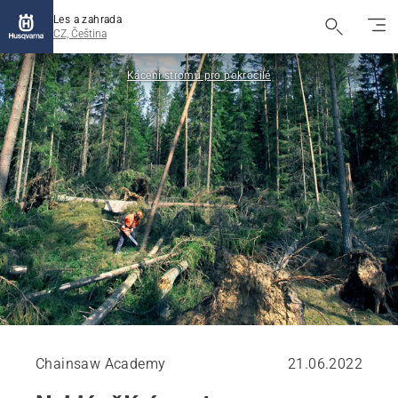
Les a zahrada
CZ, Čeština
Kácení stromů pro pokročilé
Chainsaw Academy
21.06.2022