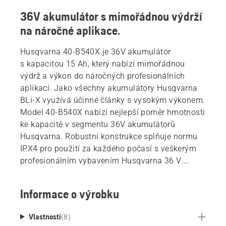
36V akumulátor s mimořádnou výdrží
na náročné aplikace.
Husqvarna 40-B540X je 36V akumulátor
s kapacitou 15 Ah, který nabízí mimořádnou
výdrž a výkon do náročných profesionálních
aplikací. Jako všechny akumulátory Husqvarna
BLi-X využívá účinné články s vysokým výkonem.
Model 40-B540X nabízí nejlepší poměr hmotnosti
ke kapacitě v segmentu 36V akumulátorů
Husqvarna. Robustní konstrukce splňuje normu
IPX4 pro použití za každého počasí s veškerým
profesionálním vybavením Husqvarna 36 V.
Systém ActiveCool chladí akumulátor během
provozu i nabíjení. Je kompatibilní se všemi
Informace o výrobku
výrobky v rámci flexibilního akumulátorového
systému Husqvarna BLi-X 36 V s konstrukcí
Vlastnosti
(
8
)
s akumulátorem napříč tělem. Umožňuje