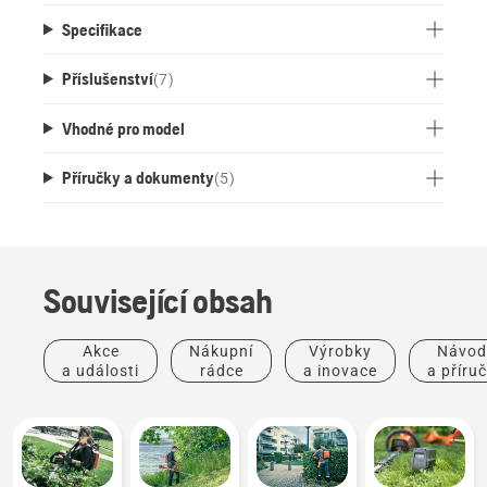
propojení se službou Husqvarna Fleet Services™.
Specifikace
Příslušenství
(
7
)
Vhodné pro model
Příručky a dokumenty
(
5
)
Související obsah
Akce
Nákupní
Výrobky
Návod
a události
rádce
a inovace
a příru