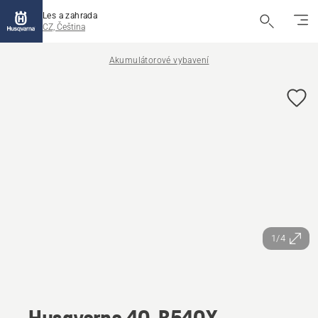
Les a zahrada
CZ, Čeština
Akumulátorové vybavení
1/4
Husqvarna 40-B540X