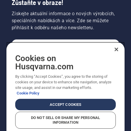
Zůstaňte v obraze!
znamená,
že
Získejte aktuální informace o nových výrobcích,
mazací
speciálních nabídkách a více. Zde se můžete
systém
přihlásit k odběru našeho newsletteru.
funguje.
SPOTŘEBITELSKÉ
Cookies on
Husqvarna.com
PROFESIONÁLNÍ
By clicking “Accept Cookies”, you agree to the storing of
cookies on your device to enhance site navigation, analyze
site usage, and assist in our marketing efforts.
Cookie Policy
ACCEPT COOKIES
DO NOT SELL OR SHARE MY PERSONAL
INFORMATION
© Husqvarna AB (publ). Všechna práva vyhrazena.