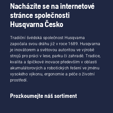
tření.
vyměňovat
Nacházíte se na internetové
Tím se
olej
stránce společnosti
prodlužuje
častěji.
životnost
Existují
Husqvarna Česko
lišty
dva
a řetězu.
způsoby
Podle
vypuštění
Tradiční švédská společnost Husqvarna
pokynů
oleje,
v tomto
započala svou dráhu již v roce 1689. Husqvarna
oba jsou
krátkém
ukázány
je inovátorem a světovou autoritou ve výrobě
videu se
v tomto
strojů pro práci v lese, parku či zahradě. Tradice,
dozvíte,
videu.
kvalita a špičkové inovace především v oblasti
jak
akumulátorových a robotických řešení ve jménu
zkontrolovat,
zda
vysokého výkonu, ergonomie a péče o životní
systém
prostředí.
mazání
řetězu
vaší pily
Prozkoumejte náš sortiment
funguje
správně.
Nejprve