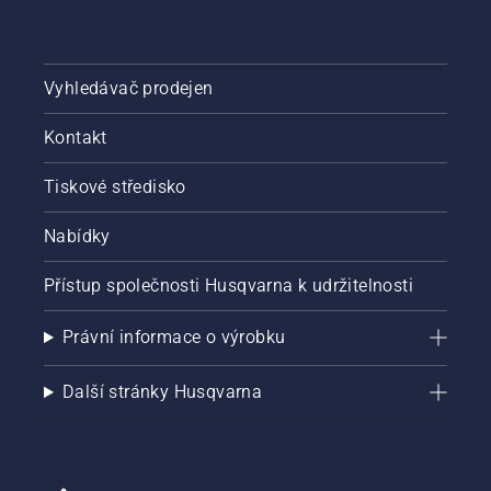
zkontrolujte
hladinu
oleje.
Spusťte
Vyhledávač prodejen
řetězovou
pilu
a zkontrolujte,
Kontakt
zda je
brzda
Tiskové středisko
řetězu
vypnutá.
Nabídky
Zvyšte
otáčky
Přístup společnosti Husqvarna k udržitelnosti
motoru
řetězové
pily
Právní informace o výrobku
několik
centimetrů
Další stránky Husqvarna
od
kmene
stromu.
Olej na
kmeni