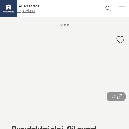
Les a zahrada
CZ, Čeština
Oleje
1/2
Dvoutaktní olej, Oil guard