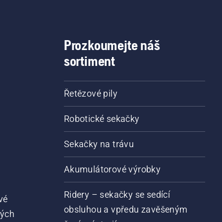
ni znamená, že mazací
tém funguje.
Prozkoumejte náš
sortiment
Řetězové pily
Robotické sekačky
Sekačky na trávu
Akumulátorové výrobky
Ridery – sekačky se sedící
vé
obsluhou a vpředu zavěšeným
vých