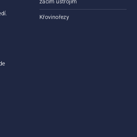
žacím ústrojím
dí.
Křovinořezy
de