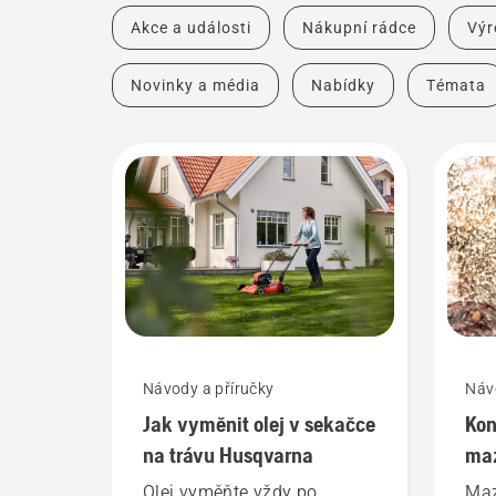
Akce a události
Nákupní rádce
Výr
Novinky a média
Nabídky
Témata
Návody a příručky
Náv
Jak vyměnit olej v sekačce
Kon
na trávu Husqvarna
maz
pil
Olej vyměňte vždy po
Maz