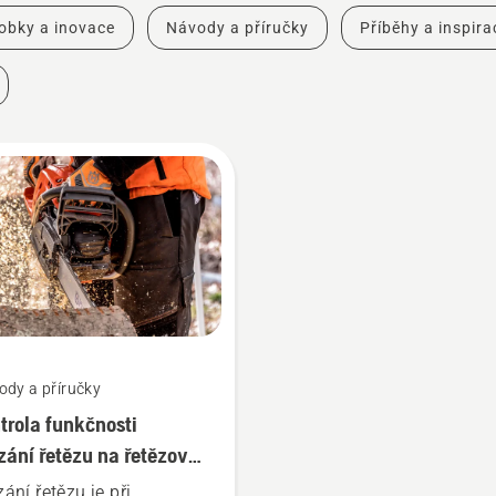
obky a inovace
Návody a příručky
Příběhy a inspira
ody a příručky
trola funkčnosti
ání řetězu na řetězové
e
ání řetězu je při