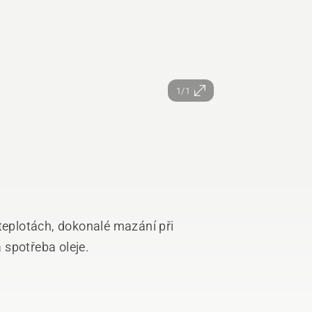
1/1
 teplotách, dokonalé mazání při
 spotřeba oleje.