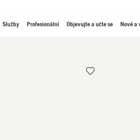
Služby
Profesionální
Objevujte a učte se
Nové a 