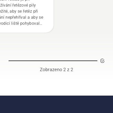
žívání řetězové pily
žité, aby se řetěz při
ání nepřehříval a aby se
vodicí liště pohyboval
 tření. Tím se prodlužuje
tnost lišty a řetězu.
le pokynů v tomto
tkém videu se dozvíte,
 zkontrolovat, zda
tém mazání řetězu vaší
y funguje správně.
Zobrazeno 2 z 2
prve zkontrolujte hladinu
je. Spusťte řetězovou pilu
kontrolujte, zda je brzda
ězu vypnutá. Zvyšte
čky motoru řetězové pily
olik centimetrů od
ne stromu. Olej na