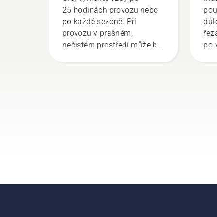
25 hodinách provozu nebo
pou
po každé sezóně. Při
důle
provozu v prašném,
řez
nečistém prostředí může být
po 
nutné vyměňovat olej
bez
častěji. Existují dva způsoby
živo
vypuštění oleje, oba jsou
Pod
ukázány v tomto videu.
krá
jak
sys
pil
Nej
ole
a z
řet
otá
něk
kme